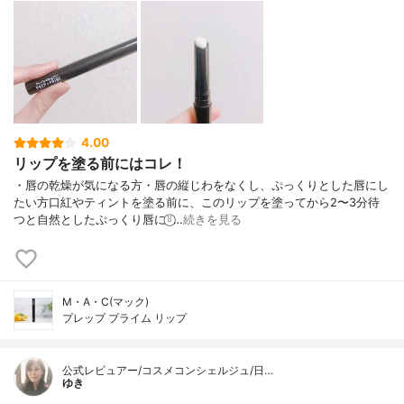
4.00
リップを塗る前にはコレ！
・唇の乾燥が気になる方・唇の縦じわをなくし、ぷっくりとした唇にし
たい方口紅やティントを塗る前に、このリップを塗ってから2〜3分待
つと自然としたぷっくり唇に⍤⃝︎…
続きを見る
M・A・C(マック)
プレップ プライム リップ
公式レビュアー/コスメコンシェルジュ/日…
ゆき