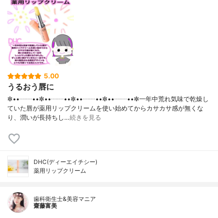
5.00
うるおう唇に
✼••┈┈••✼••┈┈••✼••┈┈••✼••┈┈••✼一年中荒れ気味で乾燥し
ていた唇が薬用リップクリームを使い始めてからカサカサ感が無くな
り、潤いが長持ちし…
続きを見る
DHC(ディーエイチシー)
薬用リップクリーム
歯科衛生士&美容マニア
齋藤富美