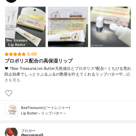
5.00
プロポリス配合の高保湿リップ
❤︎.*⁡Bee TreasureLive Butter⁡天然成分とプロポリス*配合✨くちびる荒れ
防止効果でしっとりぷるぷるの艶唇を叶えてくれるリップバター💛⁡…
続
きを見る
BeeTreasure(ビートレジャー)
Lip Butter～リップバター～
ブロガー
@eccoroco5