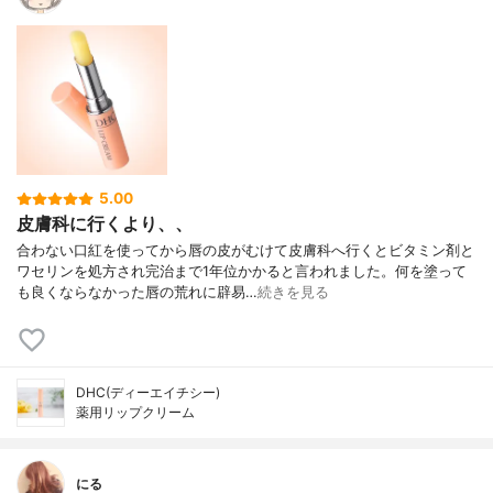
5.00
皮膚科に行くより、、
合わない口紅を使ってから唇の皮がむけて皮膚科へ行くとビタミン剤と
ワセリンを処方され完治まで1年位かかると言われました。何を塗って
も良くならなかった唇の荒れに辟易…
続きを見る
DHC(ディーエイチシー)
薬用リップクリーム
にる