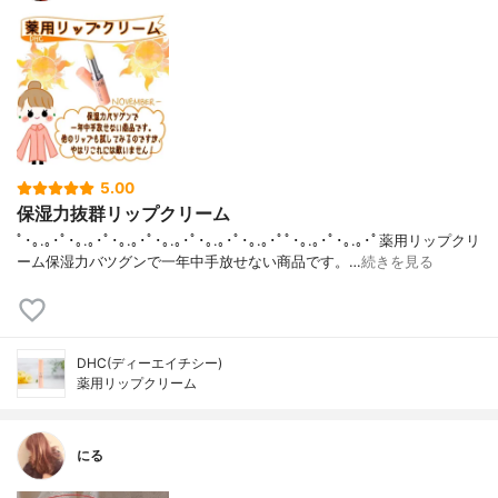
5.00
保湿力抜群リップクリーム
ﾟ･｡.｡･ﾟ･｡.｡･ﾟ･｡.｡･ﾟ･｡.｡･ﾟ･｡.｡･ﾟ･｡.｡･ﾟﾟ･｡.｡･ﾟ･｡.｡･ﾟ薬用リップクリ
ーム保湿力バツグンで一年中手放せない商品です。…
続きを見る
DHC(ディーエイチシー)
薬用リップクリーム
にる