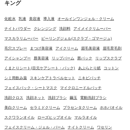
キング
化粧水
乳液
美容液
導入液
オールインワンジェル・クリーム
ナイトパウダー
クレンジング
洗顔料
アイメイクリムーバー
マスカラリムーバー
ピーリングジェル(スクラブ・ゴマージュ)
毛穴スプレー
まつげ美容液
アイクリーム
眉毛美容液
眉毛育毛剤
アイシャンプー
唇美容液
リップバーム
唇パック
リップスクラブ
くまとりシート(目元ケアシート・パック)
あぶらとり紙
コットン
シミ用飲み薬
スキンケアトラベルセット
ニキビパッチ
フェイスパック・シートマスク
マイクロニードルパッチ
洗顔クロス
洗顔ネット
洗顔ブラシ
繭玉
電動洗顔ブラシ
美白クリーム
セラミドクリーム
プラセンタクリーム
ホホバオイル
スクワランオイル
ローズヒップオイル
マルラオイル
フェイスクリーム・ジェル・バーム
ナイトクリーム
ワセリン