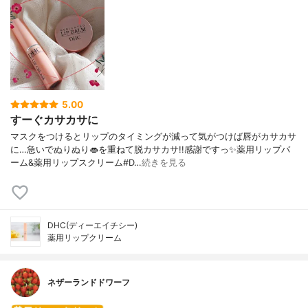
5.00
すーぐカサカサに
マスクをつけるとリップのタイミングが減って気がつけば唇がカサカサ
に…急いでぬりぬり👄を重ねて脱カサカサ!!感謝ですっ✨薬用リップバ
ーム&薬用リップスクリーム#D…
続きを見る
DHC(ディーエイチシー)
薬用リップクリーム
ネザーランドドワーフ