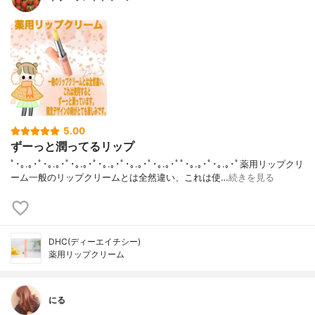
5.00
ずーっと潤ってるリップ
ﾟ･｡.｡･ﾟ･｡.｡･ﾟ･｡.｡･ﾟ･｡.｡･ﾟ･｡.｡･ﾟ･｡.｡･ﾟﾟ･｡.｡･ﾟ･｡.｡･ﾟ薬用リップクリ
ーム一般のリップクリームとは全然違い、これは使…
続きを見る
DHC(ディーエイチシー)
薬用リップクリーム
にる