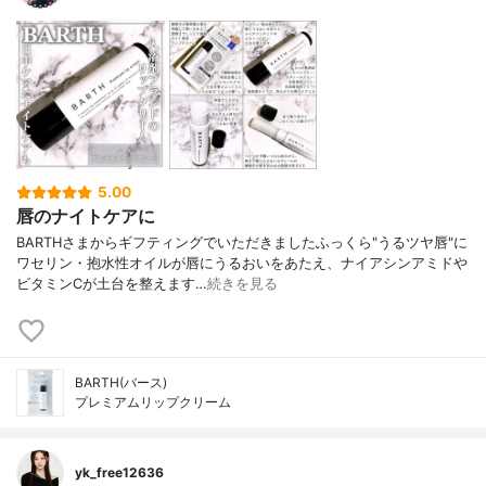
5.00
唇のナイトケアに
BARTHさまからギフティングでいただきましたふっくら"うるツヤ唇"に
ワセリン・抱水性オイルが唇にうるおいをあたえ、ナイアシンアミドや
ビタミンCが土台を整えます…
続きを見る
BARTH(バース)
プレミアムリップクリーム
yk_free12636