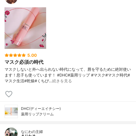
5.00
マスク必須の時代
マスクしないと外へ出られない時代になって、唇を守るために絶対使い
ます！息子も使っています！ #DHC#薬用リップ #マスク#マスク時代#
マスク生活#乾燥#くちび…
続きを見る
DHC(ディーエイチシー)
薬用リップクリーム
なにわの主婦
まりたそ