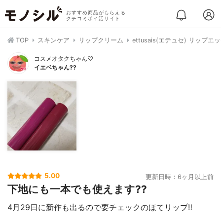
おすすめ商品がもらえる
クチコミポイ活サイト
TOP
スキンケア
リップクリーム
ettusais(エテュセ) リップ
コスメオタクちゃん♡
イエベちゃん??
5.00
更新日時：6ヶ月以上前
下地にも一本でも使えます??
4月29日に新作も出るので要チェックのほてリップ‼️