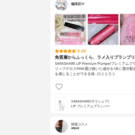
珈琲豆♡
5.00
角質層からふっくら、ラメ入りプランプリ
SARASHARE LIP Premium Plumperプレミア
リップグロスPINK選び抜いた成分を1本に贅沢配
を感じることができる保…
続きを見る
SARASHARE(サラシェア)
LIP プレミアムプランパー
韓国コスメ
aqua