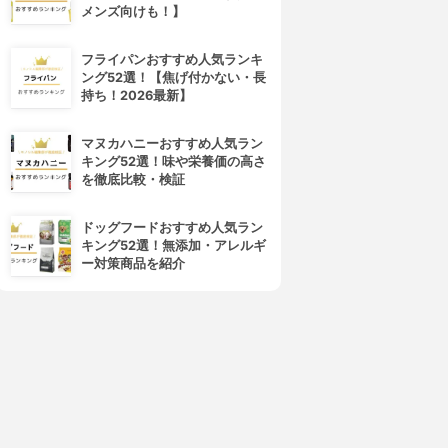
4位
5位
メンズ向けも！】
フライパンおすすめ人気ランキ
ング52選！【焦げ付かない・長
持ち！2026最新】
マヌカハニーおすすめ人気ラン
キング52選！味や栄養価の高さ
を徹底比較・検証
RMK(アールエムケー)
CLARINS(クラランス)
ザ ナウナウネオングロス
ウォーターリップ ステイン
ドッグフードおすすめ人気ラン
3.66
3.66
(1)
(1)
キング52選！無添加・アレルギ
¥2,750
¥1,916
ー対策商品を紹介