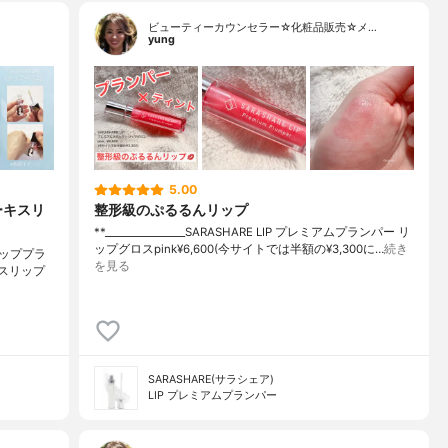
ビューティーカウンセラー☆化粧品販売☆メ…
yung
5.00
ーキスリ
整形級のぷるるんリップ
**⁡________________⁡SARASHARE LIP ⁡プレミアムプランパー リ
ップグロスpink⁡¥6,600(今サイトでは半額の¥3,300に…
続き
ッププラ
を見る
キスリップ
SARASHARE(サラシェア)
LIP プレミアムプランパー