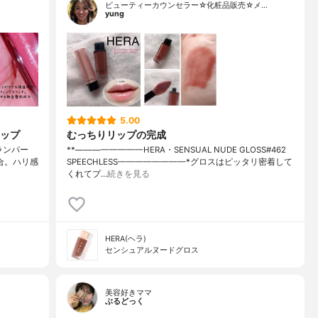
ビューティーカウンセラー☆化粧品販売☆メ…
yung
5.00
ップ
むっちりリップの完成
ムプランパー
**————————⁡HERA⁡⁡・SENSUAL NUDE GLOSS#462
合。ハリ感
SPEECHLESS⁡————————⁡⁡⁡*グロスはピッタリ密着して
くれてプ…
続きを見る
HERA(ヘラ)
センシュアルヌードグロス
美容好きママ
ぶるどっく