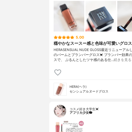
5.00
穏やかなスースー感と色味が可愛いグロス
HERASENSUAL NUDE GLOSS最近リニューアル
のバームとプランパーグロス💓 プランパー効果
スで、 ぷるんとしたツヤ感のある仕…
続きを見る
HERA(ヘラ)
センシュアルヌードグロス
コスメ好き大学生💓
アフリカ少女🐘