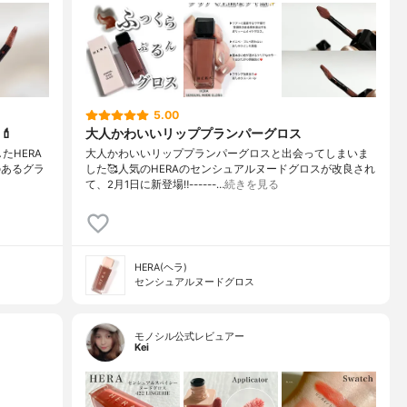
5.00
💄
大人かわいいリッププランパーグロス
したHERA
大人かわいいリッププランパーグロス⁣と⁣出会ってしまいま
のあるグラ
した🥰⁣⁣⁣人気のHERAのセンシュアルヌードグロスが⁣改良され
て、2月1日に新登場‼️⁣⁣------…
続きを見る
HERA(ヘラ)
センシュアルヌードグロス
モノシル公式レビュアー
Kei