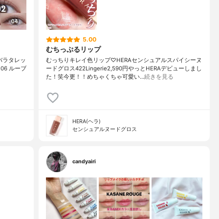
5.00
むちっぷるリップ
バラタレッ
むっちりキレイ色リップ♡HERAセンシュアルスパイシーヌ
06 ルーブ
ードグロス422Lingerie2,590円やっとHERAデビューしまし
た！笑今更！！めちゃくちゃ可愛い…
続きを見る
HERA(ヘラ)
センシュアルヌードグロス
candyairi