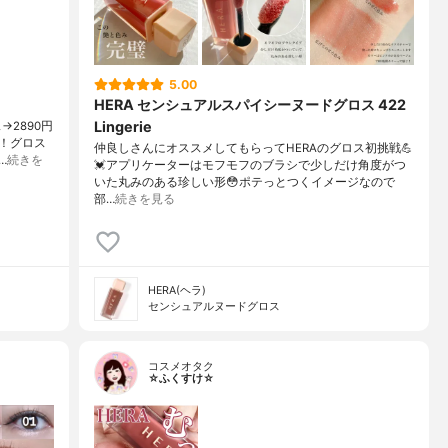
5.00
HERA センシュアルスパイシーヌードグロス 422
Lingerie
→2890円
！グロス
仲良しさんにオススメしてもらってHERAのグロス初挑戦💪
…
続きを
💓アプリケーターはモフモフのブラシで少しだけ角度がつ
いた丸みのある珍しい形😳ポテっとつくイメージなので
部…
続きを見る
HERA(ヘラ)
センシュアルヌードグロス
コスメオタク
☆ふくすけ☆