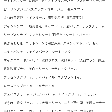
ナイトパウダー
洗顔料
アイメイクリムーバー
マスカラリムーバー
ピーリングジェル(スクラブ・ゴマージュ)
毛穴スプレー
まつげ美容液
アイクリーム
眉毛美容液
眉毛育毛剤
アイシャンプー
唇美容液
リップバーム
唇パック
リップクリーム
リップスクラブ
くまとりシート(目元ケアシート・パック)
あぶらとり紙
コットン
シミ用飲み薬
スキンケアトラベルセット
ニキビパッチ
フェイスパック・シートマスク
マイクロニードルパッチ
洗顔クロス
洗顔ネット
洗顔ブラシ
繭玉
電動洗顔ブラシ
美白クリーム
セラミドクリーム
プラセンタクリーム
ホホバオイル
スクワランオイル
ローズヒップオイル
マルラオイル
フェイスクリーム・ジェル・バーム
ナイトクリーム
ワセリン
ほうれい線クリーム
シワ改善クリーム
ニキビ塗り薬
美顔ローラー
美顔スチーマー
ウォーターピーリング
リフトアップ美顔器