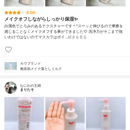
4.00
メイクオフしながらしっかり保湿✨
白濁色でとろみのあるテクスチャーです＊°スーッと伸びるので摩擦を
感じることなくメイクオフする事ができました♡ 洗浄力がそこまで強
いわけではないのでマスカラはポイ…
続きを見る
カウブランド
無添加メイク落としミルク
なにわの主婦
まりたそ