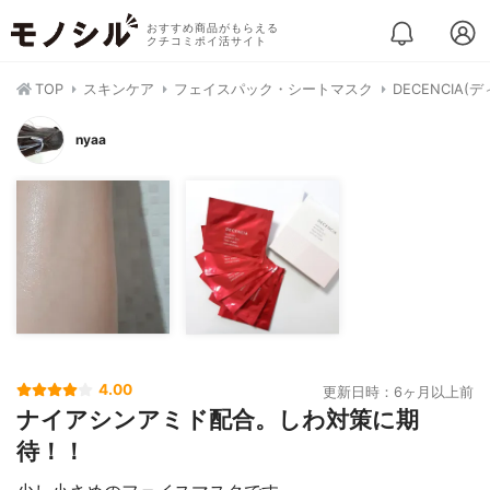
おすすめ商品がもらえる
クチコミポイ活サイト
TOP
スキンケア
フェイスパック・シートマスク
DECENCIA
nyaa
4.00
更新日時：6ヶ月以上前
ナイアシンアミド配合。しわ対策に期
待！！