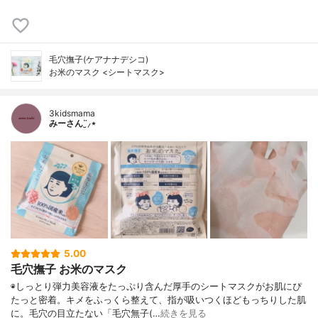
毛穴撫子(ケアナナデシコ)
お米のマスク <シートマスク>
3kidsmama
みーさん¨̮⸝⋆
5.00
毛穴撫子 お米のマスク
◉しっとり弾力美容液をたっぷり含んだ厚手のシートマスクがお肌にぴ
たっと密着。キメをふっくら整えて、指が吸いつくほどもっちりした肌
に。毛穴の目立たない「毛穴無子(…
続きを見る