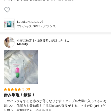
LuLuLun(ルルルン)
プレシャス GREEN(バランス)
化粧品検定 1・3級 [5月の試験に向け…
Meauty
5.00
赤み撃退！鎮静！
このパックをすると赤みが薄くなります！アンプル大量に入ってるのも
嬉しい。保湿力も兼ね備えてる◎cicaの香りがする。さすがDr.jart +だ
と思う。敏感肌でも…
続きを見る