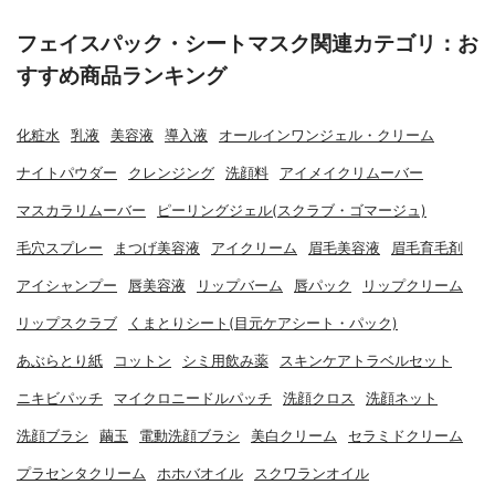
フェイスパック・シートマスク関連カテゴリ：お
すすめ商品ランキング
化粧水
乳液
美容液
導入液
オールインワンジェル・クリーム
ナイトパウダー
クレンジング
洗顔料
アイメイクリムーバー
マスカラリムーバー
ピーリングジェル(スクラブ・ゴマージュ)
毛穴スプレー
まつげ美容液
アイクリーム
眉毛美容液
眉毛育毛剤
アイシャンプー
唇美容液
リップバーム
唇パック
リップクリーム
リップスクラブ
くまとりシート(目元ケアシート・パック)
あぶらとり紙
コットン
シミ用飲み薬
スキンケアトラベルセット
ニキビパッチ
マイクロニードルパッチ
洗顔クロス
洗顔ネット
洗顔ブラシ
繭玉
電動洗顔ブラシ
美白クリーム
セラミドクリーム
プラセンタクリーム
ホホバオイル
スクワランオイル