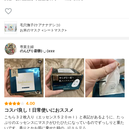
毛穴撫子(ケアナナデシコ)
お米のマスク <シートマスク>
専業主婦
のんびり昼寝(-_-)zzz
4.00
コスパ良し！日常使いにおススメ
こちら３２枚入り（エッセンス５２０ｍｌ）と表記があるように、たっ
ぷりのエッセンスにマスクがひたひたになっているのでずっしりと重た
いです。香りとかお肌に乗せた時の…
続きを見る