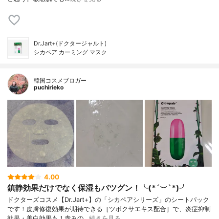
Dr.Jart+(ドクタージャルト)
シカペア カーミング マスク
韓国コスメブロガー
puchirieko
4.00
鎮静効果だけでなく保湿もバツグン！╰(*´︶`*)╯
ドクターズコスメ【Dr.Jart+】の「シカペアシリーズ」のシートパック
です！皮膚修復効果が期待できる［ツボクサエキス配合］で、炎症抑制
効果・美白効果も！赤みの…
続きを見る