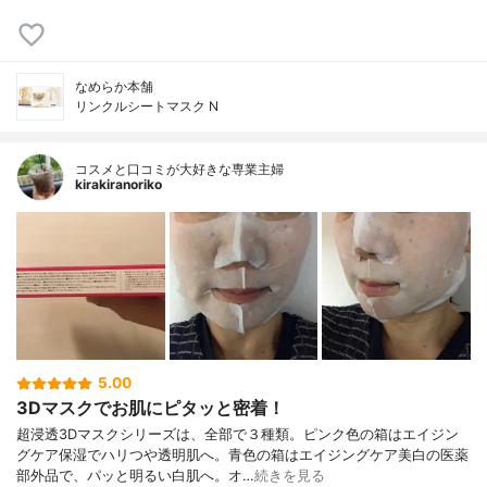
なめらか本舗
リンクルシートマスク N
コスメと口コミが大好きな専業主婦
kirakiranoriko
5.00
3Dマスクでお肌にピタッと密着！
超浸透3Dマスクシリーズは、全部で３種類。ピンク色の箱はエイジン
グケア保湿でハリつや透明肌へ。青色の箱はエイジングケア美白の医薬
部外品で、パッと明るい白肌へ。オ…
続きを見る