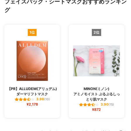
フェイスパック・シートマスクおすすめランキン
グ
1位
2位
【PR】ALLUDEM(アリュデム)
MINON(ミノン)
ダーマリフトマスク
アミノモイスト ぷるぷるしっ
とり肌マスク
3.98
(10)
¥2,178
3.90
(15)
¥872