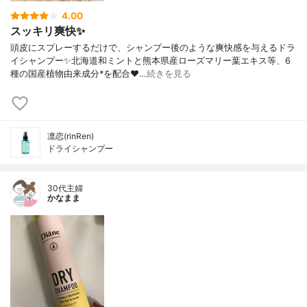
4.00
スッキリ爽快✨
頭皮にスプレーするだけで、シャンプー後のような爽快感を与えるドラ
イシャンプー✨北海道和ミントと熊本県産ローズマリー葉エキス等、6
種の国産植物由来成分*を配合❤️…
続きを見る
凛恋(rinRen)
ドライシャンプー
30代主婦
かなまま