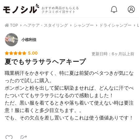
おすすめ商品がもらえる
クチコミポイ活サイト
TOP
ヘアケア・スタイリング
シャンプー
ドライシャンプー
小椋利佳
5.00
更新日時：6ヶ月以上前
夏でもサラサラヘアキープ
職業柄汗をかきやすく、特に夏は前髪のベタつきが気にな
ったので試しに購入。
ポンポンと粉を出して髪に馴染ませれば、どんなに汗でべ
たついててもサラサラになるので感動しました！
ただ、黒い服を着てるときや落ち着いて使えない時は要注
意！服に着くと多少目立ちます。。
でも、その欠点を差し置いてもこれは使う価値ありです！