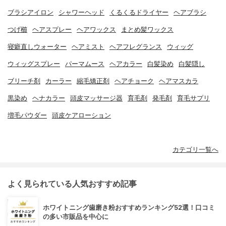
ブラシアイロン
シャワーヘッド
くるくるドライヤー
ヘアブラシ
つげ櫛
ヘアスプレー
ヘアワックス
まとめ髪ワックス
寝癖直しウォーター
ヘアミスト
ヘアフレグランス
ウィッグ
ウィッグスプレー
パーマムース
ヘアカラー
白髪染め
白髪隠し
ブリーチ剤
カーラー
縮毛矯正剤
ヘアチョーク
ヘアマスカラ
黒染め
ヘナカラー
頭皮マッサージ器
育毛剤
発毛剤
育毛サプリ
増毛パウダー
頭皮ケアローション
カテゴリ一覧へ
よく見られている人気おすすめ記事
ホワイトニング歯磨き粉おすすめランキング52選！口コミ
の多い市販品を中心に