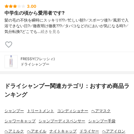
3.00
中学生の頃から愛用者です?
髪の毛の不快を瞬時にスッキリ‼️??✅忙しい朝?✅スポーツ後?✅風邪で入
浴できない日?✅徹夜明け徹夜???✅タバコなどのにおいが気になる時?✅
気分転換?どこでも…
続きを見る
FRESSY(フレッシィ)
ドライシャンプー
ドライシャンプー関連カテゴリ：おすすめ商品ラ
ンキング
シャンプー
トリートメント
コンディショナー
ヘアマスク
シャワーキャップ
シャンプーディスペンサー
シャンプー手袋
ヘアミルク
ヘアオイル
ナイトキャップ
ドライヤー
ヘアアイロン