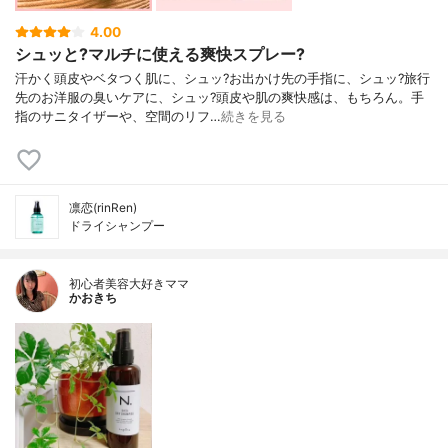
4.00
シュッと?マルチに使える爽快スプレー?
汗かく頭皮やベタつく肌に、シュッ?お出かけ先の手指に、シュッ?旅行
先のお洋服の臭いケアに、シュッ?頭皮や肌の爽快感は、もちろん。手
指のサニタイザーや、空間のリフ…
続きを見る
凛恋(rinRen)
ドライシャンプー
初心者美容大好きママ
かおきち