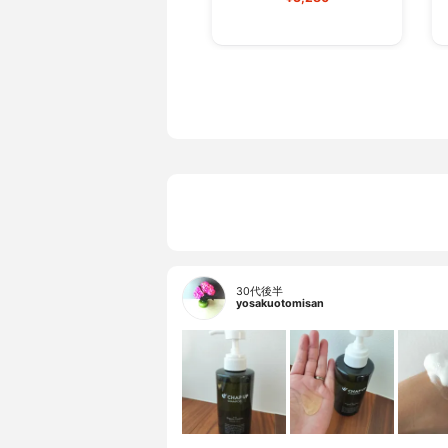
30代後半
yosakuotomisan