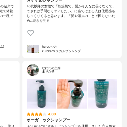
おすすめシャンプー
トの紹介で
40代以降の女性で「乾燥肌で、髪がそんなに長くなくて、
宅で体験
できれば手間なくケアしたい」に当てはまる人は使用感も
の一種で
しっくりくると思います。「髪や頭皮のことで困らないた
め…
続きを見る
ム)
haru(ハル)
kurokami スカルプシャンプー
なにわの主婦
まりたそ
4.00
オーガニックシャンプー
⁡……⁡⁡⁡⁡塗り
Bio Luciaのビオルチアシャンプーを使用しました😊自然素