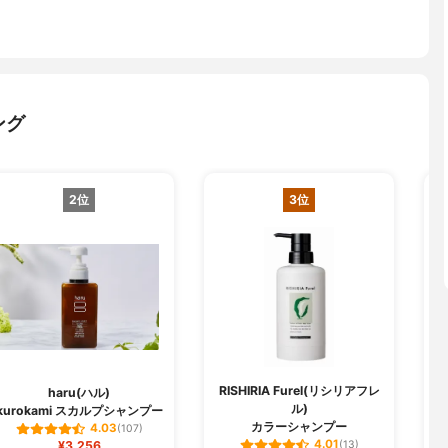
ング
2位
3位
RISHIRIA Furel(リシリアフレ
haru(ハル)
ル)
kurokami スカルプシャンプー
ク
カラーシャンプー
4.03
(107)
4.01
¥3,256
(13)