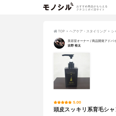
おすすめ商品がもらえる
クチコミポイ活サイト
TOP
ヘアケア・スタイリング
シ
美容室オーナー / 商品開発アドバ
吉野 裕太
5.00
頭皮スッキリ系育毛シャ