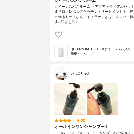
クイーンズバスルーム
クイーンズバスルーム ヘアケアトライアルセッ
すサロンレベルのケラチントリートメントを、自
出来るセットなんですケラチンとは、タンパク質
す…
続きを見る
QUEEN’S BATHROOM(クイーンズバスルー
薬用ヘアソープ
いちごちゃん
4.00
オールインワンシャンプー！
……⁡Bio Lucia⁡⁡-ビオルチア-⁡⁡シャンプー⁡⁡のご紹介🧴‎◌𓈒𓐍