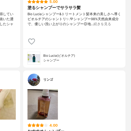
5.00
塗るシャンプーでサラサラ髪
得してい
Bio Luciaシャンプー&トリートメント⁡髪本来の美しさへ導く
抜いた濃
ビオルチアのシャントリ✨⁡.💚シャンプー98%天然由来成分
したシャ
で、優しい洗い上がりのシャンプー😊地…
続きを見る
Bio Lucia(ビオルチア)
シャンプー
リンゴ
4.00