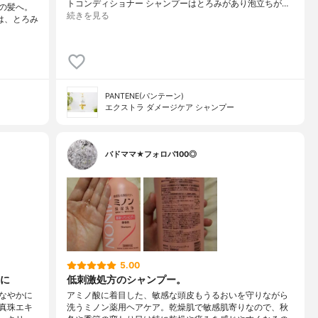
トコンディショナー シャンプーはとろみがあり泡立ちが…
の髪へ。
続きを見る
は、とろみ
PANTENE(パンテーン)
エクストラ ダメージケア シャンプー
バドママ★フォロバ100◎
5.00
に
低刺激処方のシャンプー。
なやかに
アミノ酸に着目した、敏感な頭皮もうるおいを守りながら
真珠エキ
洗うミノン薬用ヘアケア。乾燥肌で敏感肌寄りなので、秋