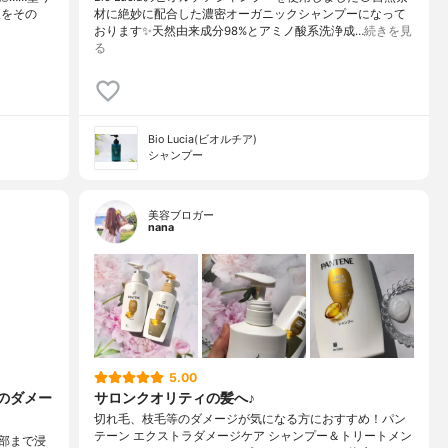
液をその
材に絶妙に配合した濃密オーガニックシャンプーになって
おります✨天然由来成分98%とアミノ酸系洗浄成…
続きを見
る
Bio Lucia(ビオルチア)
シャンプー
美容ブロガー
nana
5.00
のダメー
サロンクオリティの髪へ♪
切れ毛、枝毛等のダメージが気になる方におすすめ！パン
テーン エクストラダメージケア シャンプー＆トリートメン
部まで浸