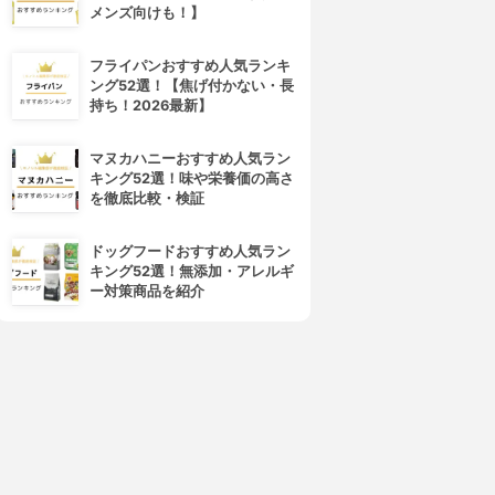
メンズ向けも！】
フライパンおすすめ人気ランキ
ング52選！【焦げ付かない・長
持ち！2026最新】
マヌカハニーおすすめ人気ラン
キング52選！味や栄養価の高さ
を徹底比較・検証
4位
5位
ドッグフードおすすめ人気ラン
キング52選！無添加・アレルギ
ー対策商品を紹介
cocone(ココネ)
La sana(ラサーナ)
レイクリームシャンプーモイ
プレミオール シャンプー
スト
3.94
(61)
¥1,980
3.99
(75)