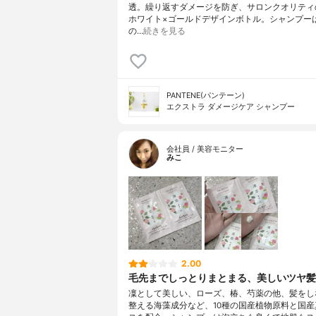
透。繰り返すダメージを防ぎ、サロンクオリティ
ホワイト×ゴールドデザインボトル。シャンプー
の…
続きを見る
PANTENE(パンテーン)
エクストラ ダメージケア シャンプー
会社員 / 美容モニター
みこ
2.00
毛先までしっとりまとまる、美しいツヤ髪
凜として美しい、ローズ、椿、芍薬の他、髪をし
整える海藻成分など、10種の国産植物原料と国産