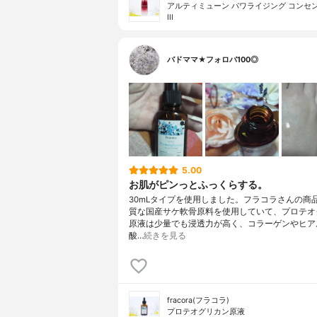
アルティミューン パワライジング コンセ
III
バドママ★フォロバ100◎
5.00
お肌がピンっとふっくらする。
30mLタイプを使用しました。フラコラさんの商
質な国産サケ軟骨原料を使用していて、プロテオ
原液は少量でも浸透力が高く、コラーゲンやヒア
酸…
続きを見る
fracora(フラコラ)
プロテオグリカン原液