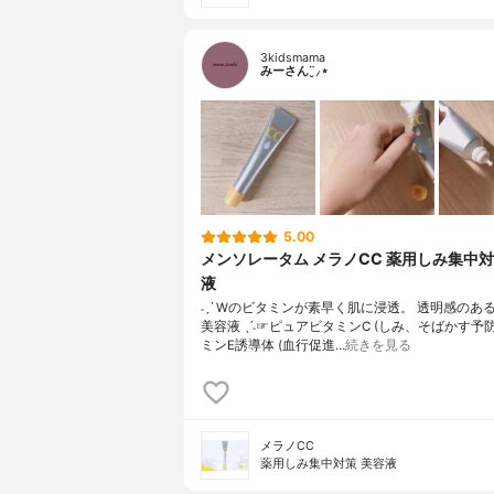
3kidsmama
みーさん¨̮⸝⋆
5.00
メンソレータム メラノCC 薬用しみ集中
液
˗ˏˋ Wのビタミンが素早く肌に浸透。 透明感のあ
美容液 ˎˊ˗☞ピュアビタミンC (しみ、そばかす予
ミンE誘導体 (血行促進…
続きを見る
メラノCC
薬用しみ集中対策 美容液