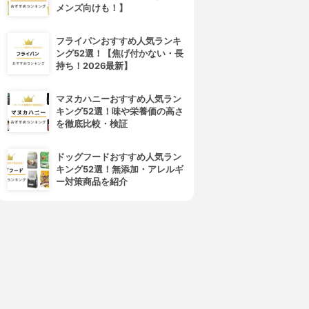
4位
5位
メンズ向けも！】
フライパンおすすめ人気ランキ
ング52選！【焦げ付かない・長
持ち！2026最新】
マヌカハニーおすすめ人気ラン
キング52選！味や栄養価の高さ
を徹底比較・検証
フレイスラボ
LANCOME(ランコム)
レイスラボ FLAIS LABO ホ
ジェニフィック アルティメ セ
ドッグフードおすすめ人気ラン
ワイト VC セラム
ラム
キング52選！無添加・アレルギ
3.99
3.98
(54)
ー対策商品を紹介
¥3,278
¥17,820