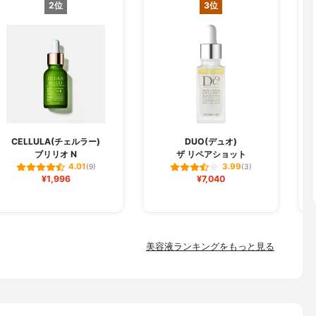
2位
3位
CELLULA(チェルラー)
DUO(デュオ)
ブリリオ N
ザ リペアショット
フ
4.01
3.99
(9)
(3)
¥1,996
¥7,040
美容液ランキングをもっと見る