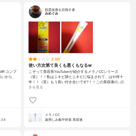
肌質改善を目指す者
みめぐみ
2.00
使い方次第て良くも悪くもなるw
SMR コンプ
こぞって美容系YouTuberが紹介するメラノCCシリーズ
長いから、
（笑）！！私はニキビ跡とニキビに悩まされて、はや何十
年！！（笑）もう長い付き合いです?！！この美容液の…
続
きを見る
メラノCC
スⅡ
薬用しみ集中対策 美容液