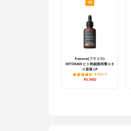
1位
fracora(フラコラ)
HITOKAN ヒト幹細胞培養エキ
ス原液 LP
4.02
(17)
¥5,980