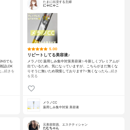
たまに出没する主婦
にゃにゃこ
5.00
リピートしてる美容液♪
NSでも
メラノCC 薬用しみ集中対策美容液✨今新しくプレミアムが
誌LDK
出ているため、気になっていますが、こちらがまだ無くな
た…
続きを
りそうに無いため我慢しております?‍♀️無くなったら…
続き
を見る
メラノCC
薬用しみ集中対策 美容液
元美容部員、エステティシャン
たむちゃん