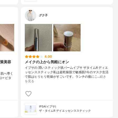
グク子
4.00
対策美容
メイクの上から気軽にオン
イプサの 潤いスティック状バームイプサ ザタイムR ディエ
ッセンススティック私は超乾燥肌で敏感肌?今のマスク生活
る肌へ導く
で肌はヒリヒリ乾燥がすごいです。ランチの後にこ…
続き
防)☞ビタ
を見る
IPSA(イプサ)
ザ・タイムR デイエッセンススティック