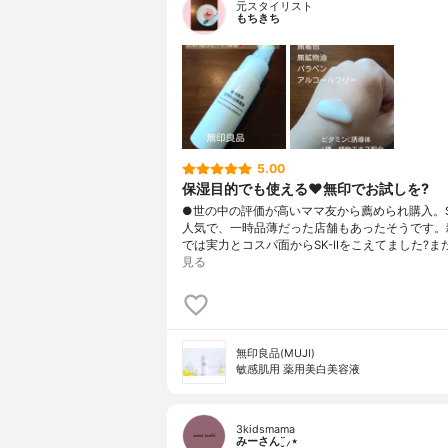
元スタイリスト
もちきち
5.00
保湿目的でも使える♥️無印でお試しを?
●世の中の評価が高いママ友から薦められ購入。S
人気で、一時品薄だった店舗もあったそうです。雑
では実力とコスパ面からSK-IIをこえてました?ま
見る
無印良品(MUJI)
敏感肌用 薬用美白美容液
3kidsmama
みーさん¨̮⸝⋆