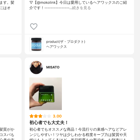
ます。髪
▽【@mokolink】今日は愛用しているヘアワックスのご紹
にはオ
介です！ ----------------…
続きを見る
product(ザ・プロダクト)
ヘアワックス
MISATO
3.00
初心者でも大丈夫！
髪質がか
初心者でもオススメな商品！今流行りの束感ヘアなどアレ
コスパも
ンジしやすい！ツヤは少しわかる程度キープ力は髪質や天
心者の方
候にもよってくるけど、半日程度もつ形です。お財布にも