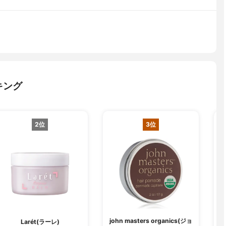
キング
2位
3位
john masters organics(ジョ
A
Larét(ラーレ)