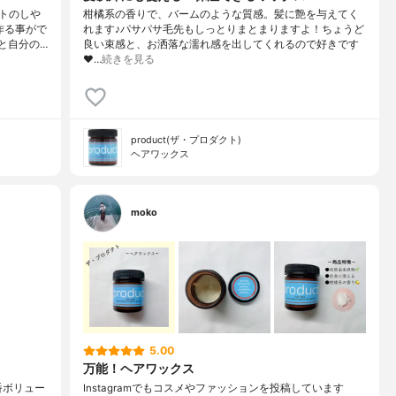
トのしや
柑橘系の香りで、バームのような質感。髪に艶を与えてく
作る事がで
れます♪パサパサ毛先もしっとりまとまりますよ！ちょうど
と自分の…
良い束感と、お洒落な濡れ感を出してくれるので好きです
❤…
続きを見る
product(ザ・プロダクト)
ヘアワックス
moko
5.00
万能！ヘアワックス
番ボリュー
Instagramでもコスメやファッションを投稿しています