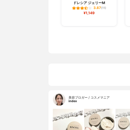
ドレシア ジェリーM
3.87
(11)
¥1,149
美容ブロガー / コスメマニア
index