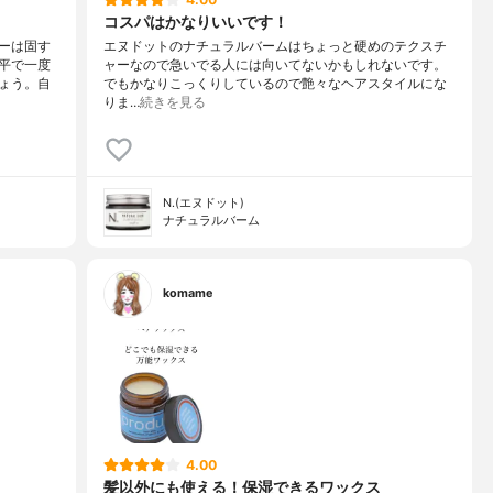
コスパはかなりいいです！
ーは固す
エヌドットのナチュラルバームはちょっと硬めのテクスチ
平で一度
ャーなので急いでる人には向いてないかもしれないです。
ょう。自
でもかなりこっくりしているので艶々なヘアスタイルにな
りま…
続きを見る
N.(エヌドット)
ナチュラルバーム
komame
4.00
髪以外にも使える！保湿できるワックス