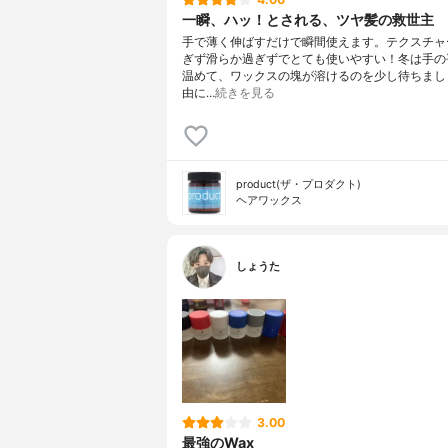
一瞬、ハッ！とされる、ツヤ髪の救世主
手で薄く伸ばすだけで瞬間使えます。テクスチャ
ぎず滑らか過ぎずでとても使いやすい！冬は手の
温めて、ワックスの塊が溶けるのを少し待ちまし
由に…
続きを見る
product(ザ・プロダクト)
ヘアワックス
しょうた
3.00
最強のWax