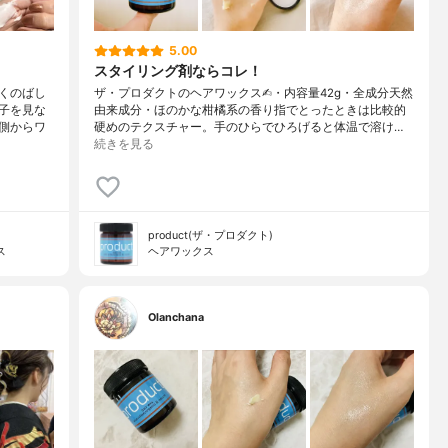
5.00
スタイリング剤ならコレ！
くのばし
ザ・プロダクトのヘアワックス✍︎・内容量42g・全成分天然
子を見な
由来成分・ほのかな柑橘系の香り指でとったときは比較的
側からワ
硬めのテクスチャー。手のひらでひろげると体温で溶け…
続きを見る
product(ザ・プロダクト)
ス
ヘアワックス
Olanchana