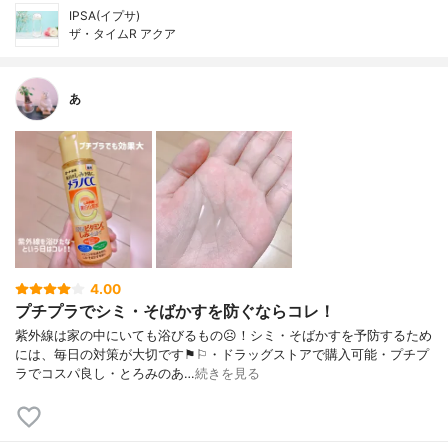
IPSA(イプサ)
ザ・タイムR アクア
あ
4.00
プチプラでシミ・そばかすを防ぐならコレ！
紫外線は家の中にいても浴びるもの☹︎！シミ・そばかすを予防するため
には、毎日の対策が大切です⚑︎⚐︎・ドラッグストアで購入可能・プチプ
ラでコスパ良し・とろみのあ…
続きを見る