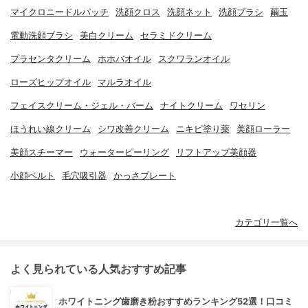
マイクロニードルパッチ
洗顔クロス
洗顔ネット
洗顔ブラシ
繭玉
電動洗顔ブラシ
美白クリーム
セラミドクリーム
プラセンタクリーム
ホホバオイル
スクワランオイル
ローズヒップオイル
マルラオイル
フェイスクリーム・ジェル・バーム
ナイトクリーム
ワセリン
ほうれい線クリーム
シワ改善クリーム
ニキビ塗り薬
美顔ローラー
美顔スチーマー
ウォーターピーリング
リフトアップ美顔器
小顔ベルト
毛穴吸引器
かっさプレート
カテゴリ一覧へ
よく見られている人気おすすめ記事
ホワイトニング歯磨き粉おすすめランキング52選！口コミ