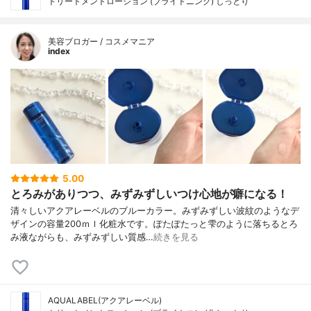
トリートメントローション (ブライトニング) しっとり
美容ブロガー / コスメマニア
index
5.00
とろみがありつつ、みずみずしいつけ心地が癖になる！
清々しいアクアレーベルのブルーカラー。みずみずしい波紋のようなデ
ザインの容量200ｍｌ化粧水です。ぽたぽたっと雫のように落ちるとろ
み液ながらも、みずみずしい質感…
続きを見る
AQUALABEL(アクアレーベル)