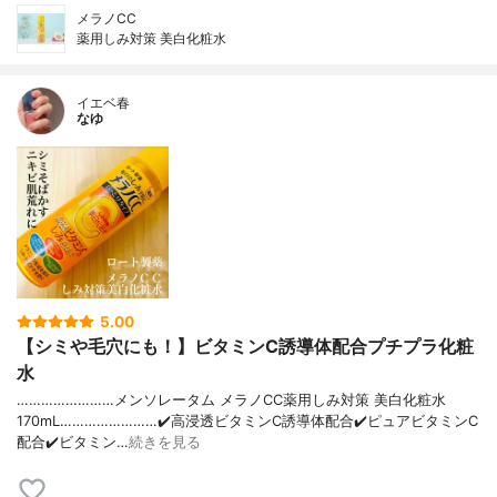
メラノCC
薬用しみ対策 美白化粧水
イエベ春
なゆ
5.00
【シミや毛穴にも！】ビタミンC誘導体配合プチプラ化粧
水
……………………メンソレータム メラノCC薬用しみ対策 美白化粧水
170mL……………………✔️高浸透ビタミンC誘導体配合✔️ピュアビタミンC
配合✔️ビタミン…
続きを見る