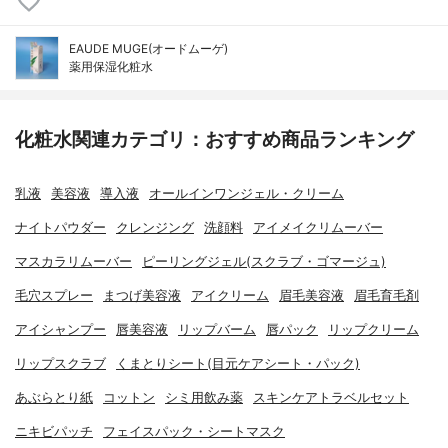
EAUDE MUGE(オードムーゲ)
薬用保湿化粧水
化粧水関連カテゴリ：おすすめ商品ランキング
乳液
美容液
導入液
オールインワンジェル・クリーム
ナイトパウダー
クレンジング
洗顔料
アイメイクリムーバー
マスカラリムーバー
ピーリングジェル(スクラブ・ゴマージュ)
毛穴スプレー
まつげ美容液
アイクリーム
眉毛美容液
眉毛育毛剤
アイシャンプー
唇美容液
リップバーム
唇パック
リップクリーム
リップスクラブ
くまとりシート(目元ケアシート・パック)
あぶらとり紙
コットン
シミ用飲み薬
スキンケアトラベルセット
ニキビパッチ
フェイスパック・シートマスク