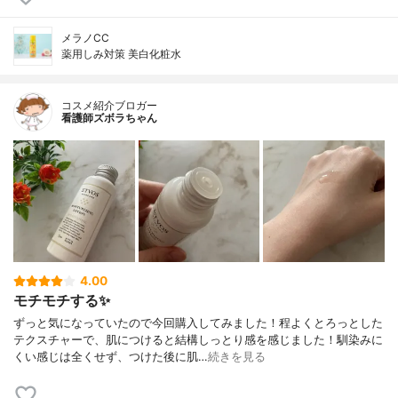
メラノCC
薬用しみ対策 美白化粧水
コスメ紹介ブロガー
看護師ズボラちゃん
4.00
モチモチする✨
ずっと気になっていたので今回購入してみました！程よくとろっとした
テクスチャーで、肌につけると結構しっとり感を感じました！馴染みに
くい感じは全くせず、つけた後に肌…
続きを見る