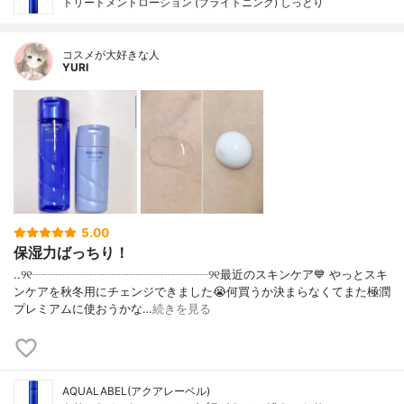
トリートメントローション (ブライトニング) しっとり
コスメが大好きな人
YURI
5.00
保湿力ばっちり！
..୨୧┈┈┈┈┈┈┈┈┈┈┈┈┈┈┈୨୧最近のスキンケア💙 やっとスキ
ンケアを秋冬用にチェンジできました😭何買うか決まらなくてまた極潤
プレミアムに使おうかな…
続きを見る
AQUALABEL(アクアレーベル)