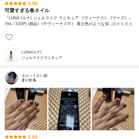
5.00
可愛すぎる春ネイル
『LUNA (ルナ) ジェルライク マニキュア 《ヴィーナス》《マーズ》』
7ml／330円 (税込)《💛ヴィーナス💛》 黄土色のような深…
続きを見る
LUNA(ルナ)
ジェルライクマニキュア
タロット占い師
まいかる
5.00