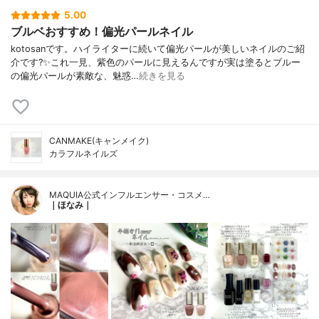
5.00
ブルベおすすめ！偏光パールネイル
kotosanです。ハイライターに続いて偏光パールが美しいネイルのご紹
介です?✨これ一見、紫色のパールに見えるんですが実は塗るとブルー
の偏光パールが素敵な、魅惑…
続きを見る
CANMAKE(キャンメイク)
カラフルネイルズ
MAQUIA公式インフルエンサー・コスメ…
｜ほなみ｜