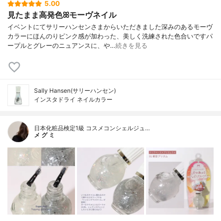
5.00
見たまま高発色ꕤモーヴネイル
イベントにてサリーハンセンさまからいただきました深みのあるモーヴ
カラーにほんのりピンク感が加わった、美しく洗練された色合いですパ
ープルとグレーのニュアンスに、や…
続きを見る
Sally Hansen(サリーハンセン)
インスタドライ ネイルカラー
日本化粧品検定1級 コスメコンシェルジュ…
メ グ ミ