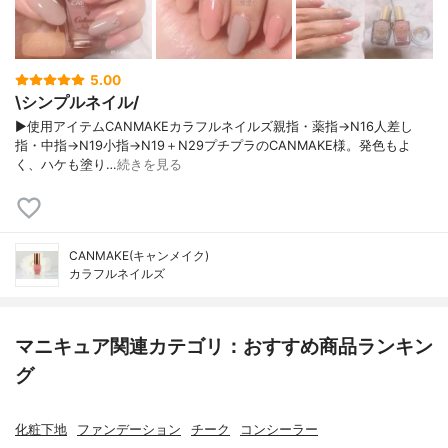
5.00
\シンプルネイル/
▶使用アイテムCANMAKEカラフルネイルズ親指・薬指→N16人差し
指・中指→N19小指→N19＋N29プチプラのCANMAKE様。発色もよ
く、ハケも塗り…
続きを見る
CANMAKE(キャンメイク)
カラフルネイルズ
マニキュア関連カテゴリ：おすすめ商品ランキン
グ
化粧下地
ファンデーション
チーク
コンシーラー