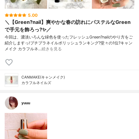
5.00
＼【Green?nail】爽やかな春の訪れにパステルなGreen
で手元を飾ろっ?✨／
今回は、濃淡いろんな緑色を使ったフレッシュGreen?nailのやり方をご
紹介しますっ!プチプラネイルポリッシュランキング?堂々の1位?キャン
メイク カラフルネ…
続きを見る
CANMAKE(キャンメイク)
カラフルネイルズ
yuuu