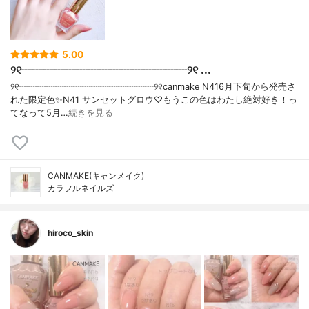
5.00
୨୧┈┈┈┈┈┈┈┈┈┈┈┈┈┈┈୨୧ ...
୨୧┈┈┈┈┈┈┈┈┈┈┈┈┈┈┈୨୧canmake N416月下旬から発売さ
れた限定色✨N41 サンセットグロウ♡もうこの色はわたし絶対好き！っ
てなって5月…
続きを見る
CANMAKE(キャンメイク)
カラフルネイルズ
hiroco_skin