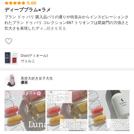
5.00
ディーププラム×ラメ
プラン ドゥ パリ 購入品パリの通りや街並みからインスピレーションさ
れたプラン ドゥ パリ コレクション887 トリオンフは凱旋門の力強さと
壮大さを表現したディ…
続きを見る
Dior(ディオール)
ヴェルニ
美容大好き女子大生
優亜