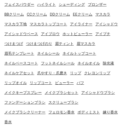
フェイスパウダー
ハイライト
シェーディング
ブロンザー
BBクリーム
CCクリーム
DDクリーム
EEクリーム
マスカラ
マスカラ下地
マスカラトップコート
アイライナー
アイシャドウ
アイシャドウベース
アイブロウ
ホットビューラー
アイプチ
つけまつげ
つけまつげのり
眉ティント
眉マスカラ
眉毛テンプレート
ネイルシール
ネイルトップコート
ネイルベースコート
フットネイルシール
ネイルオイル
除光液
ネイルケアセット
爪やすり・爪磨き
リップ
クレヨンリップ
リップオイル
リップコート
ビューラー
パフ
メイクキープスプレー
メイクブラシセット
アイシャドウブラシ
ファンデーションブラシ
スクリューブラシ
メイクブラシクリーナー
フェロモン香水
ボディミスト
練り香水
香水