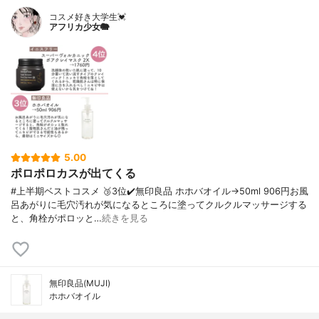
コスメ好き大学生💓
アフリカ少女🐘
5.00
ポロポロカスが出てくる
#上半期ベストコスメ 🥉3位✔️無印良品 ホホバオイル→50ml 906円お風
呂あがりに毛穴汚れが気になるところに塗ってクルクルマッサージする
と、角栓がポロッと…
続きを見る
無印良品(MUJI)
ホホバオイル