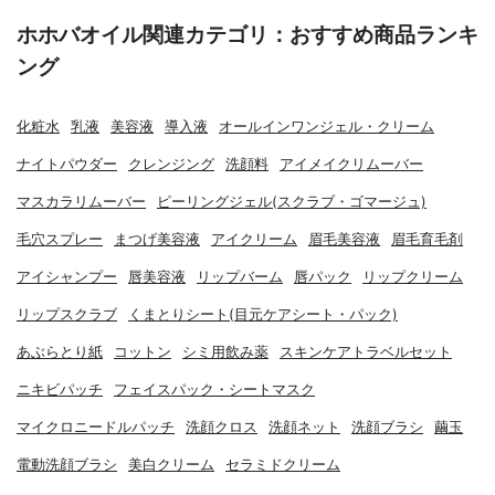
ホホバオイル関連カテゴリ：おすすめ商品ランキ
ング
化粧水
乳液
美容液
導入液
オールインワンジェル・クリーム
ナイトパウダー
クレンジング
洗顔料
アイメイクリムーバー
マスカラリムーバー
ピーリングジェル(スクラブ・ゴマージュ)
毛穴スプレー
まつげ美容液
アイクリーム
眉毛美容液
眉毛育毛剤
アイシャンプー
唇美容液
リップバーム
唇パック
リップクリーム
リップスクラブ
くまとりシート(目元ケアシート・パック)
あぶらとり紙
コットン
シミ用飲み薬
スキンケアトラベルセット
ニキビパッチ
フェイスパック・シートマスク
マイクロニードルパッチ
洗顔クロス
洗顔ネット
洗顔ブラシ
繭玉
電動洗顔ブラシ
美白クリーム
セラミドクリーム