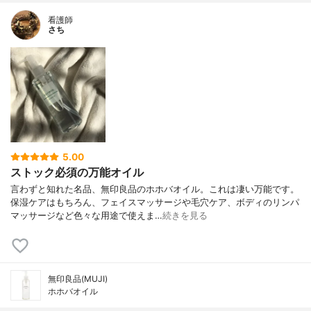
看護師
さち
5.00
ストック必須の万能オイル
言わずと知れた名品、無印良品のホホバオイル。これは凄い万能です。
保湿ケアはもちろん、フェイスマッサージや毛穴ケア、ボディのリンパ
マッサージなど色々な用途で使えま…
続きを見る
無印良品(MUJI)
ホホバオイル