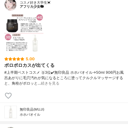
コスメ好き大学生💓
アフリカ少女🐘
5.00
ポロポロカスが出てくる
#上半期ベストコスメ 🥉3位✔️無印良品 ホホバオイル→50ml 906円お風
呂あがりに毛穴汚れが気になるところに塗ってクルクルマッサージする
と、角栓がポロッと…
続きを見る
無印良品(MUJI)
ホホバオイル