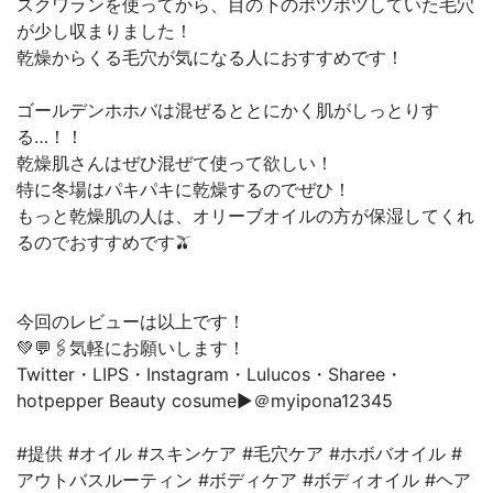
スクワランを使ってから、目の下のポツポツしていた毛穴
が少し収まりました！
乾燥からくる毛穴が気になる人におすすめです！
ゴールデンホホバは混ぜるととにかく肌がしっとりす
る…！！
乾燥肌さんはぜひ混ぜて使って欲しい！
特に冬場はパキパキに乾燥するのでぜひ！
もっと乾燥肌の人は、オリーブオイルの方が保湿してくれ
るのでおすすめです🫒
今回のレビューは以上です！
💚💬🖇気軽にお願いします！
Twitter・LIPS・Instagram・Lulucos・Sharee・
hotpepper Beauty cosume▶︎＠myipona12345
#提供 #オイル #スキンケア #毛穴ケア #ホボバオイル #
アウトバスルーティン #ボディケア #ボディオイル #ヘア