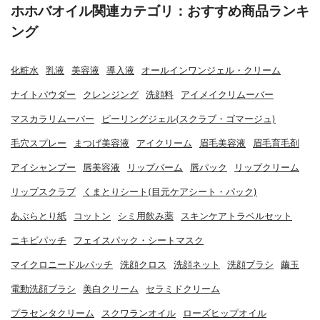
ホホバオイル関連カテゴリ：おすすめ商品ランキ
ング
化粧水
乳液
美容液
導入液
オールインワンジェル・クリーム
ナイトパウダー
クレンジング
洗顔料
アイメイクリムーバー
マスカラリムーバー
ピーリングジェル(スクラブ・ゴマージュ)
毛穴スプレー
まつげ美容液
アイクリーム
眉毛美容液
眉毛育毛剤
アイシャンプー
唇美容液
リップバーム
唇パック
リップクリーム
リップスクラブ
くまとりシート(目元ケアシート・パック)
あぶらとり紙
コットン
シミ用飲み薬
スキンケアトラベルセット
ニキビパッチ
フェイスパック・シートマスク
マイクロニードルパッチ
洗顔クロス
洗顔ネット
洗顔ブラシ
繭玉
電動洗顔ブラシ
美白クリーム
セラミドクリーム
プラセンタクリーム
スクワランオイル
ローズヒップオイル