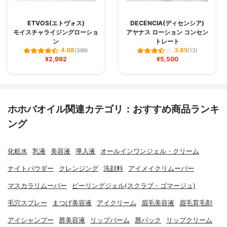
ETVOS(エトヴォス)
DECENCIA(ディセンシア)
モイスチャライジングローショ
アヤナス ローション コンセン
ン
トレート
4.08
3.85
(386)
(13)
¥2,992
¥5,500
ホホバオイル関連カテゴリ：おすすめ商品ランキ
ング
化粧水
乳液
美容液
導入液
オールインワンジェル・クリーム
ナイトパウダー
クレンジング
洗顔料
アイメイクリムーバー
マスカラリムーバー
ピーリングジェル(スクラブ・ゴマージュ)
毛穴スプレー
まつげ美容液
アイクリーム
眉毛美容液
眉毛育毛剤
アイシャンプー
唇美容液
リップバーム
唇パック
リップクリーム