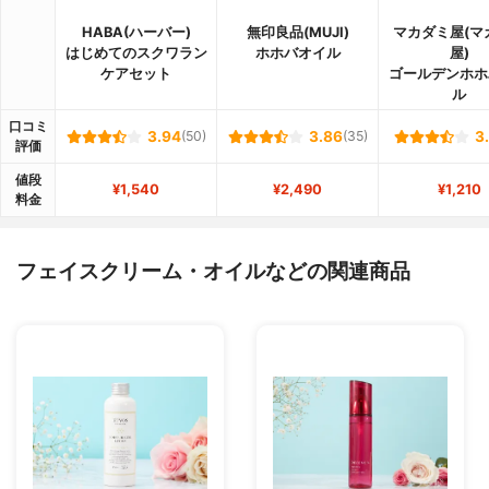
HABA(ハーバー)
無印良品(MUJI)
マカダミ屋(マ
はじめてのスクワラン
ホホバオイル
屋)
ケアセット
ゴールデンホホ
ル
口コミ
3.94
(50)
3.86
(35)
3
評価
値段
¥1,540
¥2,490
¥1,210
料金
フェイスクリーム・オイルなどの関連商品