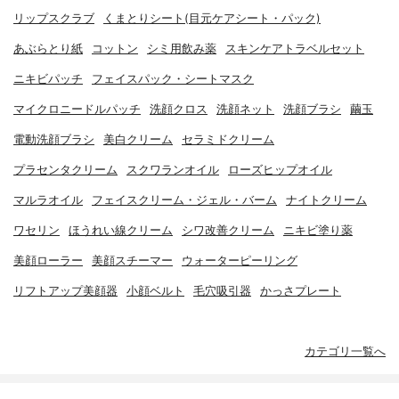
リップスクラブ
くまとりシート(目元ケアシート・パック)
あぶらとり紙
コットン
シミ用飲み薬
スキンケアトラベルセット
ニキビパッチ
フェイスパック・シートマスク
マイクロニードルパッチ
洗顔クロス
洗顔ネット
洗顔ブラシ
繭玉
電動洗顔ブラシ
美白クリーム
セラミドクリーム
プラセンタクリーム
スクワランオイル
ローズヒップオイル
マルラオイル
フェイスクリーム・ジェル・バーム
ナイトクリーム
ワセリン
ほうれい線クリーム
シワ改善クリーム
ニキビ塗り薬
美顔ローラー
美顔スチーマー
ウォーターピーリング
リフトアップ美顔器
小顔ベルト
毛穴吸引器
かっさプレート
カテゴリ一覧へ