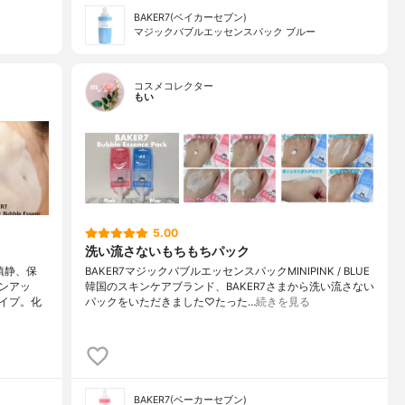
BAKER7(ベイカーセブン)
マジックバブルエッセンスパック ブルー
コスメコレクター
もい
5.00
洗い流さないもちもちパック
鎮静、保
BAKER7マジックバブルエッセンスパックMINIPINK / BLUE
ンアッ
韓国のスキンケアブランド、BAKER7さまから洗い流さない
イプ。化
パックをいただきました♡たった…
続きを見る
BAKER7(ベーカーセブン)