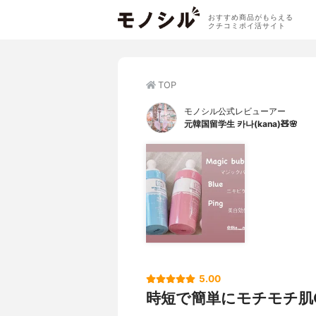
おすすめ商品がもらえる
クチコミポイ活サイト
TOP
モノシル公式レビューアー
元韓国留学生 카나(kana)🧸🌸
5.00
時短で簡単にモチモチ肌G