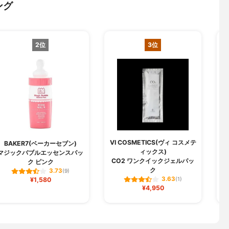
ング
2位
3位
VI COSMETICS(ヴィ コスメテ
BAKER7(ベーカーセブン)
ィックス)
マジックバブルエッセンスパッ
CO2 ワンクイックジェルパッ
ク ピンク
ク
3.73
(9)
3.63
¥1,580
(1)
¥4,950