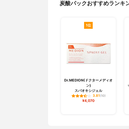
炭酸パックおすすめランキ
1位
Dr.MEDION(ドクターメディオ
ン)
スパオキシジェル
3.81
(10)
¥4,070