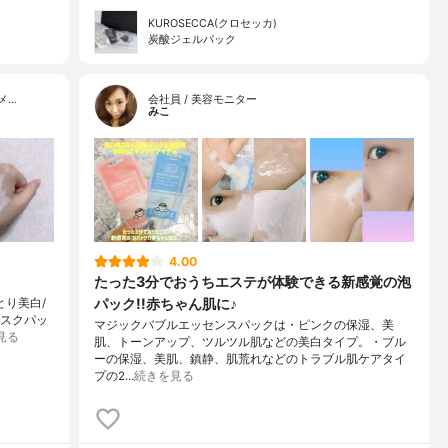
KUROSECCA(クロセッカ)
炭酸ジェルパック
メ…
会社員 / 美容モニター
みこ
4.00
たった3分でおうちエステが体験できる新感覚の泡
パック!!赤ちゃん肌に♪
とり美白/
マスクパッ
マジックバブルエッセンスパックは・ピンクの保湿、美
見る
肌、トーンアップ、ツルツル肌などの美白タイプ。・ブル
ーの保湿、美肌、鎮静、肌荒れなどのトラブル肌ケアタイ
プの2…
続きを見る