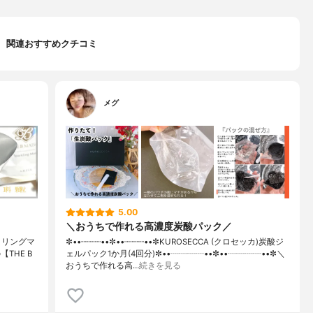
関連おすすめクチコミ
メグ
5.00
＼おうちで作れる高濃度炭酸パック／
ークリングマ
✼••┈┈┈┈••✼••┈┈┈┈••✼KUROSECCA (クロセッカ)炭酸ジ
【THE B
ェルパック1か月(4回分)✼••┈┈┈┈••✼••┈┈┈┈••✼＼
おうちで作れる高…
続きを見る