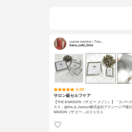
cosme monitor / Trav…
kana_cafe_time
5.00
サロン級セルフケア
【THE B MAISON（ザ ビー メゾン）】「スパ
スク」@the_b_maison株式会社アクシージア様の
MAISON（ザ ビー …
続きを見る