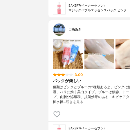
BAKER7(ベーカーセブン)
マジックバブルエッセンスパック ピンク
日高あき
3.00
パックが楽しい
種類はピンクとブルーの2種類あるよ。ピンクは
湿、ハリに効く美白タイプ。ブルーは鎮静、トー
プ、皮脂分泌緩和、抗菌効果のあるニキビケアタ
粧水後…
続きを見る
BAKER7(ベーカーセブン)