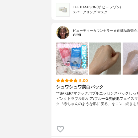
THE B MAISON(ザ ビー メゾン)
スパークリング マスク
ビューティーカウンセラー☆化粧品販売☆
yung
5.00
シュワシュワ美白パック
**BAKER7マジックバブルエッセンスパック⁡しっ
ピンクトラブル肌ケア/ブルー⁡⁡✿炭酸泡フェイス
ク⁡⁡『赤ちゃんのような肌に戻る』をコン…
続きを