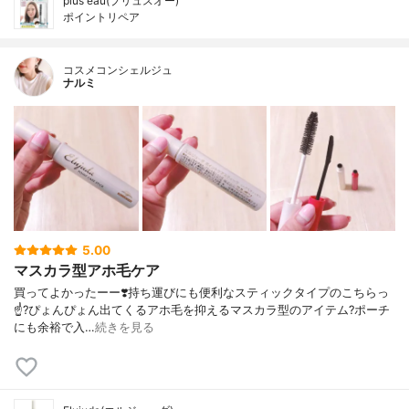
plus eau(プリュスオー)
ポイントリペア
コスメコンシェルジュ
ナルミ
5.00
マスカラ型アホ毛ケア
買ってよかったーー❣️ 持ち運びにも便利なスティックタイプの こちらっ
☝️? ぴょんぴょん出てくる アホ毛を抑えるマスカラ型のアイテム? ポーチ
にも余裕で入…
続きを見る