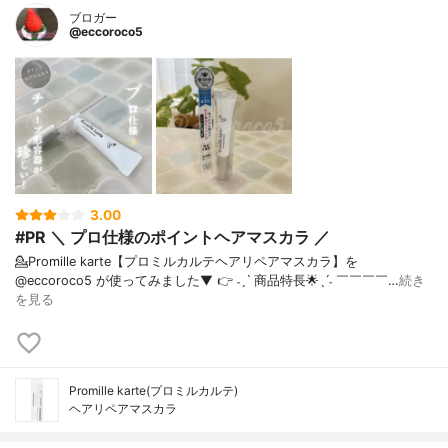
ブロガー
@eccoroco5
3.00
#PR ＼ プロ仕様のポイントヘアマスカラ ／
💁Promille karte【プロミルカルテヘアリペアマスカラ】を
@eccoroco5 が使ってみました⁡⁡⁡▼⁡ 👉 ˗ˏˋ 商品特長🌟ˎˊ˗ ￣￣￣￣…
続き
を見る
Promille karte(プロミルカルテ)
ヘアリペアマスカラ