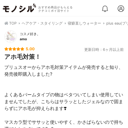
おすすめ商品がもらえる
クチコミポイ活サイト
TOP
ヘアケア・スタイリング
寝癖直しウォーター
plus ea
コスメ好き。
amo
5.00
更新日時：6ヶ月以上前
アホ毛対策！
プリュスオーからアホ毛対策アイテムが発売すると知り、
発売後即購入しました?
よくあるバームタイプの物はベタついてしまい使用してい
ませんでしたが、こちらはサラッとしたジェルなので固ま
らずにアホ毛が抑えられます❣️
マスカラ型でササッと使いやすく、かさばらないので持ち