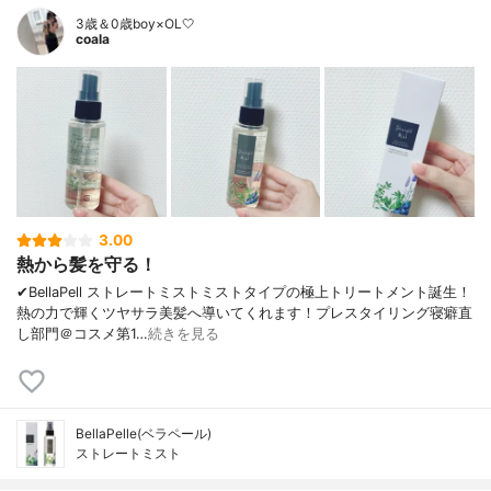
3歳＆0歳boy×OL🤍
coala
3.00
熱から髪を守る！
✔︎BellaPell ストレートミストミストタイプの極上トリートメント誕生！
熱の力で輝くツヤサラ美髪へ導いてくれます！プレスタイリング寝癖直
し部門＠コスメ第1…
続きを見る
BellaPelle(ベラペール)
ストレートミスト