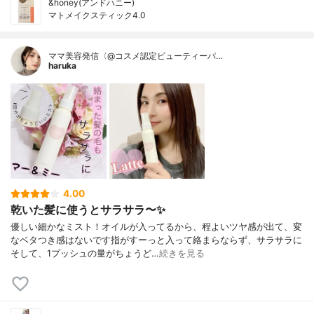
&honey(アンドハニー)
マトメイクスティック4.0
ママ美容発信〈@コスメ認定ビューティーパ…
haruka
4.00
乾いた髪に使うとサラサラ〜✨
優しい細かなミスト！オイルが入ってるから、程よいツヤ感が出て、変
なベタつき感はないです指がすーっと入って絡まらならず、サラサラに
そして、1プッシュの量がちょうど…
続きを見る