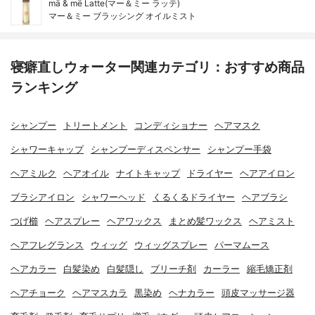
mä & më Latte(マー＆ミー ラッテ)
マー＆ミー ブラッシング オイルミスト
寝癖直しウォーター関連カテゴリ：おすすめ商品
ランキング
シャンプー
トリートメント
コンディショナー
ヘアマスク
シャワーキャップ
シャンプーディスペンサー
シャンプー手袋
ヘアミルク
ヘアオイル
ナイトキャップ
ドライヤー
ヘアアイロン
ブラシアイロン
シャワーヘッド
くるくるドライヤー
ヘアブラシ
つげ櫛
ヘアスプレー
ヘアワックス
まとめ髪ワックス
ヘアミスト
ヘアフレグランス
ウィッグ
ウィッグスプレー
パーマムース
ヘアカラー
白髪染め
白髪隠し
ブリーチ剤
カーラー
縮毛矯正剤
ヘアチョーク
ヘアマスカラ
黒染め
ヘナカラー
頭皮マッサージ器