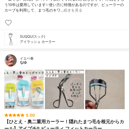
う10年は愛用しています✨使い方に特徴があるのですが、ビューラーの
カーブを利用して、まつ毛のキワ…
続きを見る
SUQQU(スック)
アイラッシュ カーラー
イエベ春
なゆ
5.00
【ひとえ・奥二重用カーラー！隠れたまつ毛を根元からカ
ール】アイプチ® ビューティ フィットカーラー