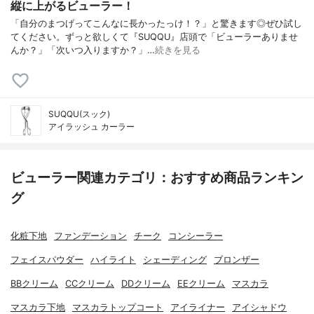
縦に上がるビューラー！
「自分のまつげってこんなに長かったっけ！？」と驚きます◎ぜひ試し
てください。ずっと欲しくて『SUQQU』店頭で「ビューラーありませ
んか？」「次いつ入りますか？」…
続きを見る
SUQQU(スック)
アイラッシュ カーラー
ビューラー関連カテゴリ：おすすめ商品ランキン
グ
化粧下地
ファンデーション
チーク
コンシーラー
フェイスパウダー
ハイライト
シェーディング
ブロンザー
BBクリーム
CCクリーム
DDクリーム
EEクリーム
マスカラ
マスカラ下地
マスカラトップコート
アイライナー
アイシャドウ