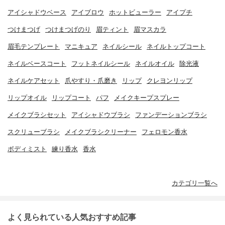
アイシャドウベース
アイブロウ
ホットビューラー
アイプチ
つけまつげ
つけまつげのり
眉ティント
眉マスカラ
眉毛テンプレート
マニキュア
ネイルシール
ネイルトップコート
ネイルベースコート
フットネイルシール
ネイルオイル
除光液
ネイルケアセット
爪やすり・爪磨き
リップ
クレヨンリップ
リップオイル
リップコート
パフ
メイクキープスプレー
メイクブラシセット
アイシャドウブラシ
ファンデーションブラシ
スクリューブラシ
メイクブラシクリーナー
フェロモン香水
ボディミスト
練り香水
香水
カテゴリ一覧へ
よく見られている人気おすすめ記事