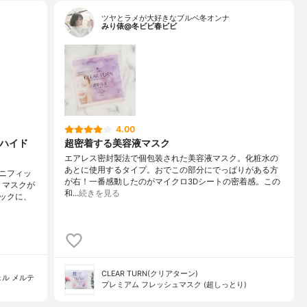
ツヤとラメが大好きなブルベ冬オンナ
みり俵@冬ビビ春ビビ
4.00
 ハイド
超密着する美容液マスク
エアレス密封製法で個包装された美容液マスク。化粧水の
あとに使用するタイプ。おでこの部分にでっぱりがある方
ニフィッ
が右！一番感動したのがマイクロ3Dシートの密着感。この
！マスクが
和…
続きを見る
ックに、
CLEAR TURN(クリアターン)
ル メルテ
プレミアム フレッシュマスク (超しっとり)