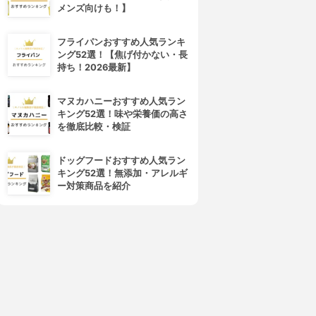
メンズ向けも！】
4位
5位
フライパンおすすめ人気ランキ
ング52選！【焦げ付かない・長
持ち！2026最新】
マヌカハニーおすすめ人気ラン
キング52選！味や栄養価の高さ
を徹底比較・検証
arrier Repair(バリアリペア)
美人ぬか(BIJINNUKA)
ドッグフードおすすめ人気ラン
シートマスク しっとり
純米パック
キング52選！無添加・アレルギ
3.90
3.89
(1)
(2)
ー対策商品を紹介
¥426
¥508