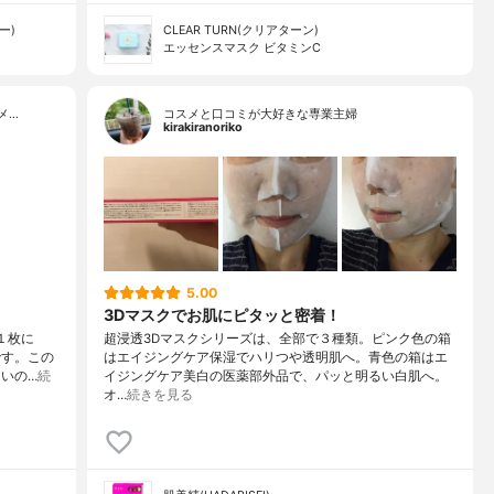
ー)
CLEAR TURN(クリアターン)
エッセンスマスク ビタミンC
メ…
コスメと口コミが大好きな専業主婦
kirakiranoriko
5.00
3Dマスクでお肌にピタッと密着！
１枚に
超浸透3Dマスクシリーズは、全部で３種類。ピンク色の箱
です。この
はエイジングケア保湿でハリつや透明肌へ。青色の箱はエ
いの…
続
イジングケア美白の医薬部外品で、パッと明るい白肌へ。
オ…
続きを見る