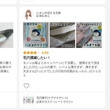
たまに出没する主婦
にゃにゃこ
4.00
毛穴撲滅したい！
有り難う
モノシル様よりキャンペーンにて当選し、使用させて頂き
お米のマ
ました🙇‍♀️たっぷりの液で、シートも薄すぎず、厚すぎず、
美容液ヒ
大きさもぴったりでした🙆🏻‍♀️次の日肌がもっちり…
続きを見
る
毛穴撫子(ケアナナデシコ)
お米のマスク <シートマスク>