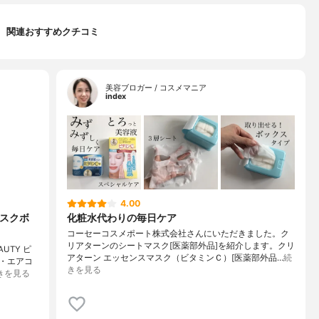
関連おすすめクチコミ
美容ブロガー / コスメマニア
index
4.00
マスクボ
化粧水代わりの毎日ケア
コーセーコスメポート株式会社さんにいただきました。ク
リアターンのシートマスク[医薬部外品]を紹介します。クリ
UTY ピ
アターン エッセンスマスク（ビタミンＣ）[医薬部外品…
続
・エアコ
きを見る
きを見る