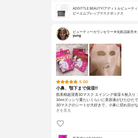
ADDITTLE BEAUTY(アディトルビューティ
ピーエムプレップマスクボックス
ビューティーカウンセラー☆化粧品販売☆
yung
5.00
小鼻、顎下まで保湿‼︎
肌美精超浸透3Dマスク エイジング保湿４枚入り 
30mlズッシリ重たいくらいに美容液がひたひた
3Dマスクのシートが大好きで、小鼻に切れ目がな
きを見る