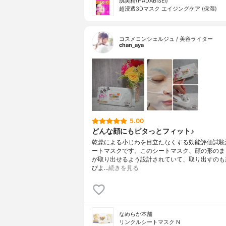
肌美精(HADABISEI)
超浸透3Dマスク エイジングケア (保湿)
コスメコンシェルジュ / 美容ライター
chan_aya
5.00
どんな顔にもピタっとフィット♪
乾燥による小じわを目立たなくする効能評価試験
ートマスクです。このシートマスク、顔の形のま
が取り出せるよう設計されていて、取り出すのも
びよ…
続きを見る
なめらか本舗
リンクルシートマスク N