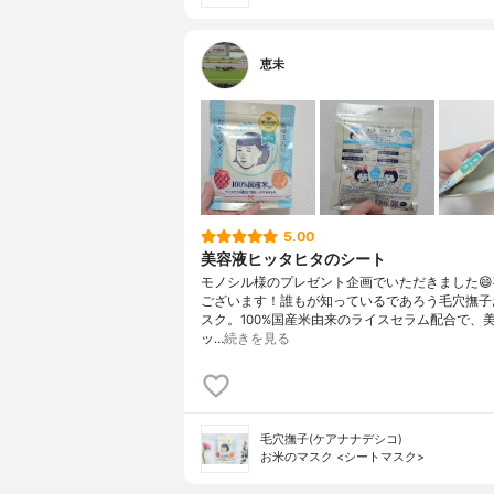
恵未
5.00
美容液ヒッタヒタのシート
モノシル様のプレゼント企画でいただきました
ございます！誰もが知っているであろう毛穴撫子
スク。100%国産米由来のライスセラム配合で、
ッ…
続きを見る
毛穴撫子(ケアナナデシコ)
お米のマスク <シートマスク>