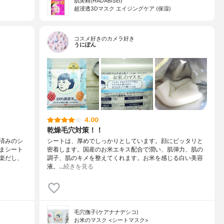
肌美精(HADABISEI)
超浸透3Dマスク エイジングケア (保湿)
コスメ好きのカメラ好き
うにぽん
4.00
乾燥毛穴対策！！
済みのシ
シートは、厚めでしっかりとしています。顔にピッタリと
まシート
密着します。国産のお米エキス配合で潤い、肌弾力、肌の
楽だし、
調子、肌のキメを整えてくれます。お米を感じる白い美容
液。…
続きを見る
毛穴撫子(ケアナナデシコ)
お米のマスク <シートマスク>