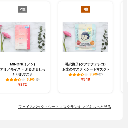
2位
3位
MINON(ミノン)
毛穴撫子(ケアナナデシコ)
B
アミノモイスト ぷるぷるしっ
お米のマスク <シートマスク>
とり肌マスク
3.90
(67)
¥548
3.90
(15)
¥872
フェイスパック・シートマスクランキングをもっと見る