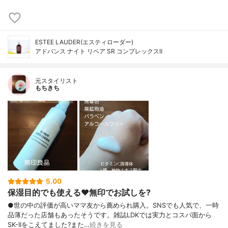
ESTEE LAUDER(エスティローダー)
アドバンス ナイト リペア SR コンプレックスⅡ
元スタイリスト
もちきち
5.00
保湿目的でも使える♥️無印でお試しを?
●世の中の評価が高いママ友から薦められ購入。SNSでも人気で、一時
品薄だった店舗もあったそうです。雑誌LDKでは実力とコスパ面から
SK-IIをこえてました?また…
続きを見る