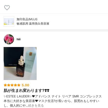
無印良品(MUJI)
敏感肌用 薬用美白美容液
hiii
5.00
肌が生まれ変わります?❣️❣️
✨ESTEE LAUDER✨❤︎アドバンス ナイト リペア SMR コンプレックス
本当に大好きな美容液❤️マスク生活?が長いから、肌荒れもしやすい
し、個人的にや…
続きを見る