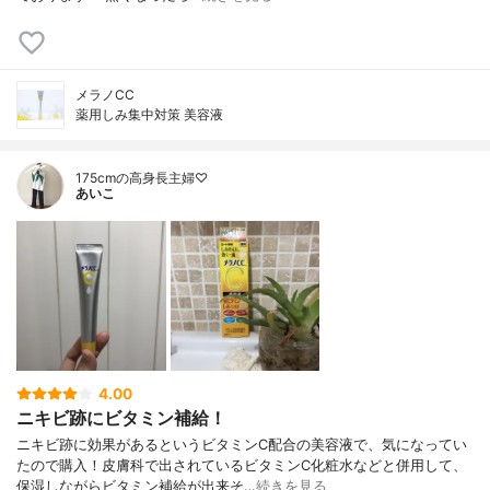
メラノCC
薬用しみ集中対策 美容液
175cmの高身長主婦♡
あいこ
4.00
ニキビ跡にビタミン補給！
ニキビ跡に効果があるというビタミンC配合の美容液で、気になってい
たので購入！皮膚科で出されているビタミンC化粧水などと併用して、
保湿しながらビタミン補給が出来そ…
続きを見る