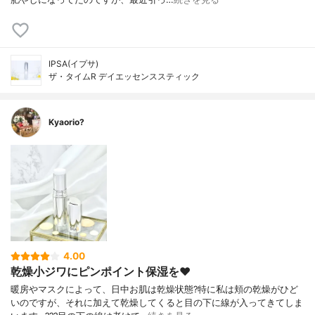
IPSA(イプサ)
ザ・タイムR デイエッセンススティック
Kyaorio?
4.00
乾燥小ジワにピンポイント保湿を❤️
暖房やマスクによって、日中お肌は乾燥状態?特に私は頬の乾燥がひど
いのですが、それに加えて乾燥してくると目の下に線が入ってきてしま