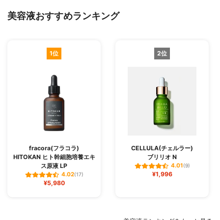
美容液おすすめランキング
1位
2位
fracora(フラコラ)
CELLULA(チェルラー)
HITOKAN ヒト幹細胞培養エキ
ブリリオ N
ス原液 LP
4.01
(9)
¥1,996
4.02
(17)
¥5,980