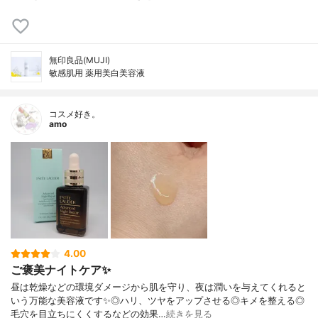
無印良品(MUJI)
敏感肌用 薬用美白美容液
コスメ好き。
amo
4.00
ご褒美ナイトケア✨
昼は乾燥などの環境ダメージから肌を守り、夜は潤いを与えてくれると
いう万能な美容液です✨◎ハリ、ツヤをアップさせる◎キメを整える◎
毛穴を目立ちにくくするなどの効果…
続きを見る