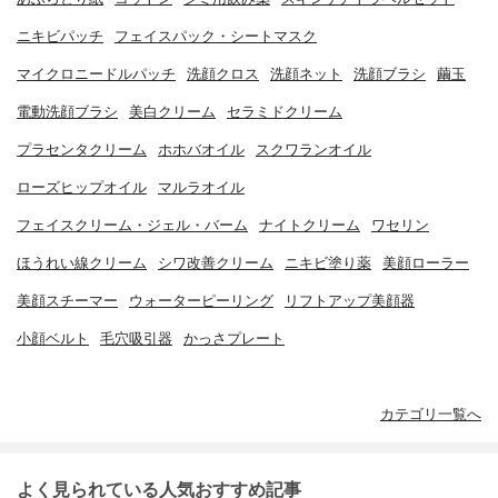
ニキビパッチ
フェイスパック・シートマスク
マイクロニードルパッチ
洗顔クロス
洗顔ネット
洗顔ブラシ
繭玉
電動洗顔ブラシ
美白クリーム
セラミドクリーム
プラセンタクリーム
ホホバオイル
スクワランオイル
ローズヒップオイル
マルラオイル
フェイスクリーム・ジェル・バーム
ナイトクリーム
ワセリン
ほうれい線クリーム
シワ改善クリーム
ニキビ塗り薬
美顔ローラー
美顔スチーマー
ウォーターピーリング
リフトアップ美顔器
小顔ベルト
毛穴吸引器
かっさプレート
カテゴリ一覧へ
よく見られている人気おすすめ記事