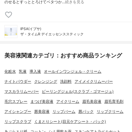
のせるとすっととろけてベタつか…
続きを見る
IPSA(イプサ)
ザ・タイムR デイエッセンススティック
美容液関連カテゴリ：おすすめ商品ランキング
化粧水
乳液
導入液
オールインワンジェル・クリーム
ナイトパウダー
クレンジング
洗顔料
アイメイクリムーバー
マスカラリムーバー
ピーリングジェル(スクラブ・ゴマージュ)
毛穴スプレー
まつげ美容液
アイクリーム
眉毛美容液
眉毛育毛剤
アイシャンプー
唇美容液
リップバーム
唇パック
リップクリーム
リップスクラブ
くまとりシート(目元ケアシート・パック)
あぶらとり紙
コットン
シミ用飲み薬
スキンケアトラベルセット