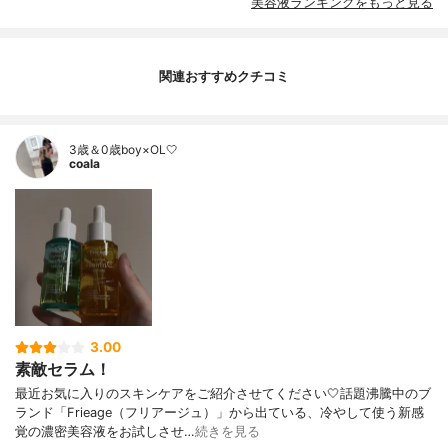
美容液ランキングをもっと見る
関連おすすめクチコミ
3歳＆0歳boy×OL🤍
coala
3.00
素敵セラム！
最近お気に入りのスキンケアをご紹介させてください🤍話題沸騰中のブ
ランド「Frieage（フリアージュ）」から出ている、冷やして使う新感
覚の濃密美容液をお試しさせ…
続きを見る