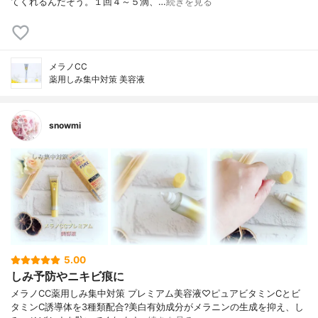
てくれるんだそう。１回４～５滴、…
続きを見る
メラノCC
薬用しみ集中対策 美容液
snowmi
5.00
しみ予防やニキビ痕に
メラノCC薬用しみ集中対策 プレミアム美容液♡ピュアビタミンCとビ
タミンC誘導体を3種類配合?美白有効成分がメラニンの生成を抑え、し