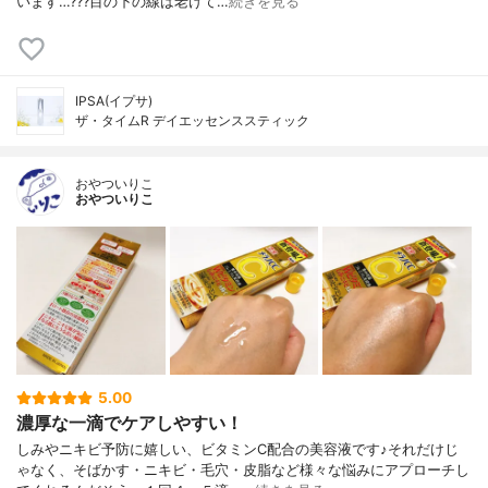
います…???目の下の線は老けて…
続きを見る
IPSA(イプサ)
ザ・タイムR デイエッセンススティック
おやついりこ
おやついりこ
5.00
濃厚な一滴でケアしやすい！
しみやニキビ予防に嬉しい、ビタミンC配合の美容液です♪それだけじ
ゃなく、そばかす・ニキビ・毛穴・皮脂など様々な悩みにアプローチし