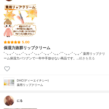
5.00
保湿力抜群リップクリーム
ﾟ･｡.｡･ﾟ･｡.｡･ﾟ･｡.｡･ﾟ･｡.｡･ﾟ･｡.｡･ﾟ･｡.｡･ﾟﾟ･｡.｡･ﾟ･｡.｡･ﾟ薬用リップクリ
ーム保湿力バツグンで一年中手放せない商品です。…
続きを見る
DHC(ディーエイチシー)
薬用リップクリーム
にる