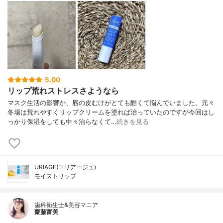
5.00
リップ荒れストレスさようなら
マスク生活の影響か、唇の皮むけがとても酷くて悩んでいました。元々
冬場は荒れやすくリップクリームを塗れば治っていたのですが今回はし
っかり保湿をしても中々治らなくて…
続きを見る
URIAGE(ユリアージュ)
モイストリップ
歯科衛生士&美容マニア
齋藤富美