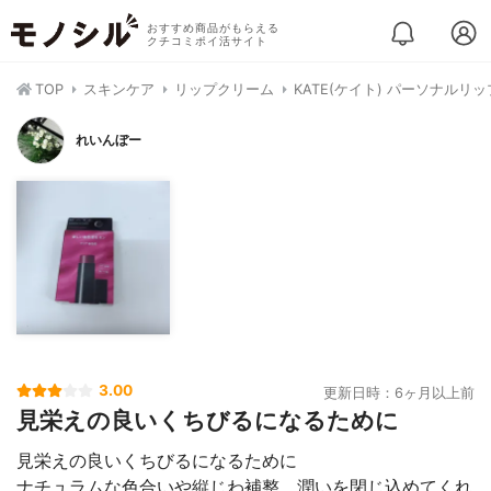
おすすめ商品がもらえる
クチコミポイ活サイト
TOP
スキンケア
リップクリーム
KATE(ケイト) パーソナルリ
れいんぼー
3.00
更新日時：6ヶ月以上前
見栄えの良いくちびるになるために
見栄えの良いくちびるになるために
ナチュラムな色合いや縦じわ補整、潤いを閉じ込めてくれ