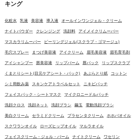
キング
化粧水
乳液
美容液
導入液
オールインワンジェル・クリーム
ナイトパウダー
クレンジング
洗顔料
アイメイクリムーバー
マスカラリムーバー
ピーリングジェル(スクラブ・ゴマージュ)
毛穴スプレー
まつげ美容液
アイクリーム
眉毛美容液
眉毛育毛剤
アイシャンプー
唇美容液
リップバーム
唇パック
リップスクラブ
くまとりシート(目元ケアシート・パック)
あぶらとり紙
コットン
シミ用飲み薬
スキンケアトラベルセット
ニキビパッチ
フェイスパック・シートマスク
マイクロニードルパッチ
洗顔クロス
洗顔ネット
洗顔ブラシ
繭玉
電動洗顔ブラシ
美白クリーム
セラミドクリーム
プラセンタクリーム
ホホバオイル
スクワランオイル
ローズヒップオイル
マルラオイル
フェイスクリーム・ジェル・バーム
ナイトクリーム
ワセリン