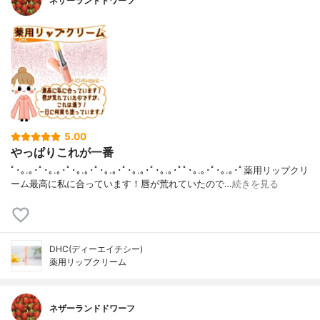
ネザーランドドワーフ
5.00
やっぱりこれが一番
ﾟ･｡.｡･ﾟ･｡.｡･ﾟ･｡.｡･ﾟ･｡.｡･ﾟ･｡.｡･ﾟ･｡.｡･ﾟﾟ･｡.｡･ﾟ･｡.｡･ﾟ薬用リップクリ
ーム最高に私に合っています！唇が荒れていたので…
続きを見る
DHC(ディーエイチシー)
薬用リップクリーム
ネザーランドドワーフ