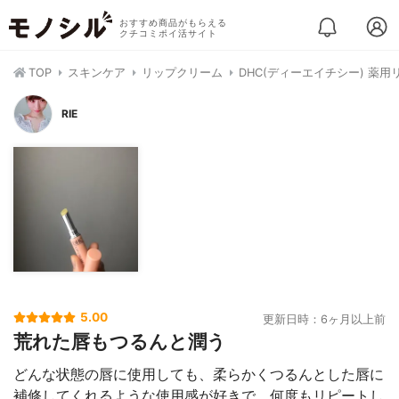
おすすめ商品がもらえる
クチコミポイ活サイト
TOP
スキンケア
リップクリーム
DHC(ディーエイチシー) 薬
RIE
5.00
更新日時：6ヶ月以上前
荒れた唇もつるんと潤う
どんな状態の唇に使用しても、柔らかくつるんとした唇に
補修してくれるような使用感が好きで、何度もリピートし