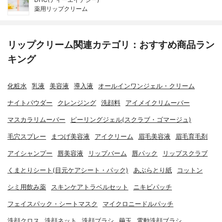
薬用リップクリーム
リップクリーム関連カテゴリ：おすすめ商品ラン
キング
化粧水
乳液
美容液
導入液
オールインワンジェル・クリーム
ナイトパウダー
クレンジング
洗顔料
アイメイクリムーバー
マスカラリムーバー
ピーリングジェル(スクラブ・ゴマージュ)
毛穴スプレー
まつげ美容液
アイクリーム
眉毛美容液
眉毛育毛剤
アイシャンプー
唇美容液
リップバーム
唇パック
リップスクラブ
くまとりシート(目元ケアシート・パック)
あぶらとり紙
コットン
シミ用飲み薬
スキンケアトラベルセット
ニキビパッチ
フェイスパック・シートマスク
マイクロニードルパッチ
洗顔クロス
洗顔ネット
洗顔ブラシ
繭玉
電動洗顔ブラシ