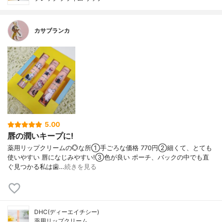
カサブランカ
5.00
唇の潤いキープに!
薬用リップクリームの💮な所①手ごろな価格 770円②細くて、とても
使いやすい 唇になじみやすい!③色が良い ポーチ、バックの中でも直
ぐ見つかる私は歯…
続きを見る
DHC(ディーエイチシー)
薬用リップクリーム