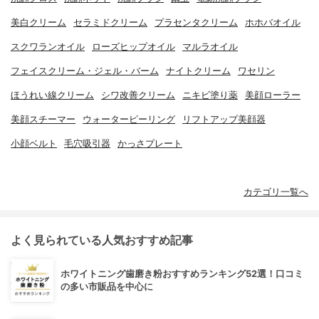
美白クリーム
セラミドクリーム
プラセンタクリーム
ホホバオイル
スクワランオイル
ローズヒップオイル
マルラオイル
フェイスクリーム・ジェル・バーム
ナイトクリーム
ワセリン
ほうれい線クリーム
シワ改善クリーム
ニキビ塗り薬
美顔ローラー
美顔スチーマー
ウォーターピーリング
リフトアップ美顔器
小顔ベルト
毛穴吸引器
かっさプレート
カテゴリ一覧へ
よく見られている人気おすすめ記事
ホワイトニング歯磨き粉おすすめランキング52選！口コミ
の多い市販品を中心に