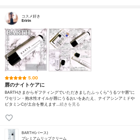
コスメ好き
Eririn
5.00
唇のナイトケアに
BARTHさまからギフティングでいただきましたふっくら"うるツヤ唇"に
ワセリン・抱水性オイルが唇にうるおいをあたえ、ナイアシンアミドや
ビタミンCが土台を整えます…
続きを見る
BARTH(バース)
プレミアムリップクリーム