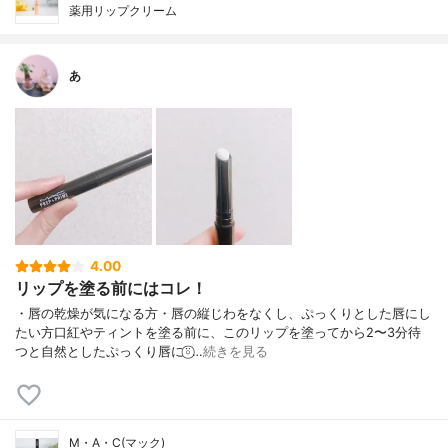
薬用リップクリーム
あ
4.00
リップを塗る前にはコレ！
・唇の乾燥が気になる方・唇の縦じわをなくし、ぷっくりとした唇にし
たい方口紅やティントを塗る前に、このリップを塗ってから2〜3分待
つと自然としたぷっくり唇に⍤⃝︎…
続きを見る
M・A・C(マック)