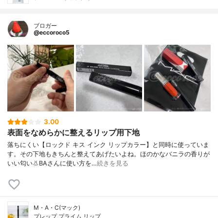
ブロガー
@eccoroco5
3.00
表面をなめらかに整えるリップ用下地
落ちにくい【ロックド キス インク リップカラー】と同時に使っていま
す。その下地もきちんと整えてあげたいよね。ほのかなバニラの香りが
いい匂い👃BAさんに使い方を…
続きを見る
M・A・C(マック)
プレップ プライム リップ