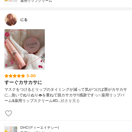
薬用リップクリーム
にる
5.00
すーぐカサカサに
マスクをつけるとリップのタイミングが減って気がつけば唇がカサカサ
に…急いでぬりぬり👄を重ねて脱カサカサ!!感謝ですっ✨薬用リップバ
ーム&薬用リップスクリーム#D…
続きを見る
DHC(ディーエイチシー)