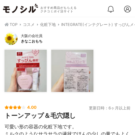
おすすめ商品がもらえる
クチコミポイ活サイト
TOP
コスメ
化粧下地
INTEGRATE(インテグレート) すっぴん
大阪の会社員
きなこおもち
4.00
更新日時：6ヶ月以上前
トーンアップ＆毛穴隠し
可愛い形の容器の化粧下地です。
ミルクのようなサラサラの液状でほんの少しの量でもよく