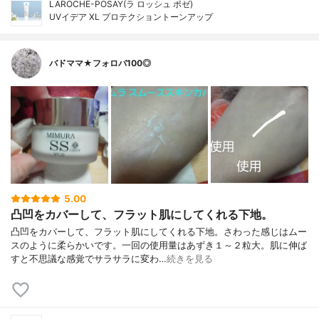
LAROCHE-POSAY(ラ ロッシュ ポゼ)
UVイデア XL プロテクショントーンアップ
バドママ★フォロバ100◎
5.00
凸凹をカバーして、フラット肌にしてくれる下地。
凸凹をカバーして、フラット肌にしてくれる下地。さわった感じはムー
スのように柔らかいです。一回の使用量はあずき１～２粒大。肌に伸ば
すと不思議な感覚でサラサラに変わ…
続きを見る