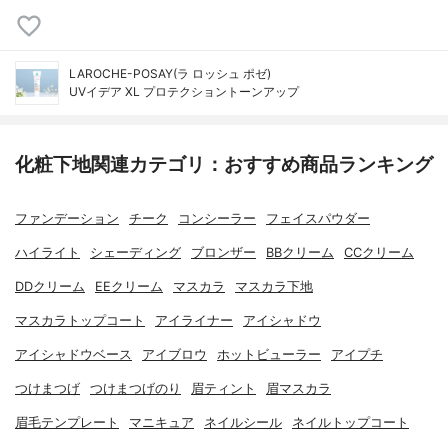
LAROCHE-POSAY(ラ ロッシュ ポゼ)
UVイデア XL プロテクショントーンアップ
化粧下地関連カテゴリ：おすすめ商品ランキング
ファンデーション
チーク
コンシーラー
フェイスパウダー
ハイライト
シェーディング
ブロンザー
BBクリーム
CCクリーム
DDクリーム
EEクリーム
マスカラ
マスカラ下地
マスカラトップコート
アイライナー
アイシャドウ
アイシャドウベース
アイブロウ
ホットビューラー
アイプチ
つけまつげ
つけまつげのり
眉ティント
眉マスカラ
眉毛テンプレート
マニキュア
ネイルシール
ネイルトップコート