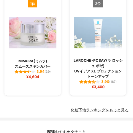
1位
2位
LAROCHE-POSAY(ラ ロッシ
MIMURA(ミムラ)
ュ ポゼ)
スムーススキンカバー
UVイデア XL プロテクション
3.94
(39)
トーンアップ
¥4,604
3.90
(187)
¥3,400
化粧下地ランキングをもっと見る
関連おすすめクチコミ