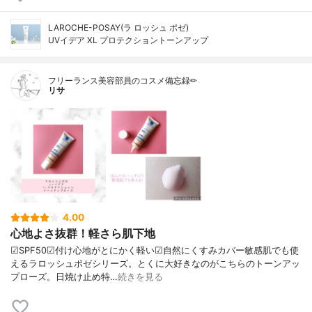
LAROCHE-POSAY(ラ ロッシュ ポゼ)
UVイデア XL プロテクショントーンアップ
フリーランス美容部員のコスメ備忘録✏︎
リサ
4.00
心地よさ抜群！軽さら肌下地
☑︎SPF50☑︎付け心地がとにかく軽い☑︎自然にくすみカバー敏感肌でも使
えるラロッシュポゼシリーズ。とくに大好きなのがこちらのトーンアッ
プローズ。日焼け止め特…
続きを見る