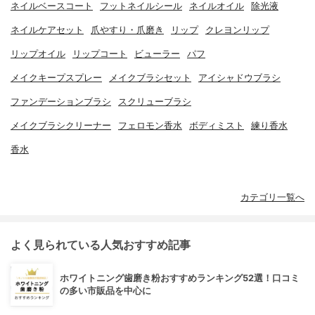
ネイルベースコート
フットネイルシール
ネイルオイル
除光液
ネイルケアセット
爪やすり・爪磨き
リップ
クレヨンリップ
リップオイル
リップコート
ビューラー
パフ
メイクキープスプレー
メイクブラシセット
アイシャドウブラシ
ファンデーションブラシ
スクリューブラシ
メイクブラシクリーナー
フェロモン香水
ボディミスト
練り香水
香水
カテゴリ一覧へ
よく見られている人気おすすめ記事
ホワイトニング歯磨き粉おすすめランキング52選！口コミ
の多い市販品を中心に