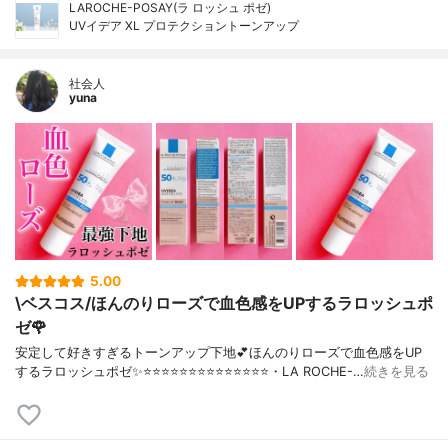
LAROCHE-POSAY(ラ ロッシュ ポゼ)
UVイデア XL プロテクショントーンアップ
社会人
yuna
5.00
\ベスコス/ほんのりローズで血色感をUPするラロッシュポ
ゼ🌹
安定して好きすぎるトーンアップ下地💕ほんのりローズで血色感をUP
するラロッシュポゼ✨⭐️⭐️⭐️⭐️⭐️⭐️⭐️⭐️⭐️⭐️⭐️⭐️⭐️⭐️・LA ROCHE-…
続きを見る