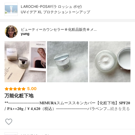
LAROCHE-POSAY(ラ ロッシュ ポゼ)
UVイデア XL プロテクショントーンアップ
ビューティーカウンセラー☆化粧品販売☆メ…
yung
5.00
万能化粧下地
**⁡⁡⁡————————⁡𝐌𝐈𝐌𝐔𝐑𝐀スムーススキンカバー【化粧下地】𝐒𝐏𝐅𝟐𝟎
/ 𝐏𝐀++⁡𝟐𝟎𝐠 / ¥ 𝟒,𝟔𝟐𝟎（税込）⁡————————パラベンフ…
続きを見る