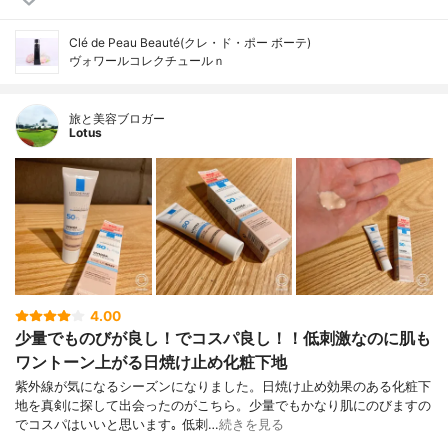
Clé de Peau Beauté(クレ・ド・ポー ボーテ)
ヴォワールコレクチュールｎ
旅と美容ブロガー
Lotus
4.00
少量でものびが良し！でコスパ良し！！低刺激なのに肌も
ワントーン上がる日焼け止め化粧下地
紫外線が気になるシーズンになりました。日焼け止め効果のある化粧下
地を真剣に探して出会ったのがこちら。少量でもかなり肌にのびますの
でコスパはいいと思います｡ 低刺…
続きを見る