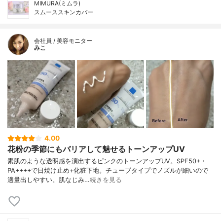
MIMURA(ミムラ)
スムーススキンカバー
会社員 / 美容モニター
みこ
4.00
花粉の季節にもバリアして魅せるトーンアップUV
素肌のような透明感を演出するピンクのトーンアップUV。SPF50+・
PA++++で日焼け止め+化粧下地。チューブタイプでノズルが細いので
適量出しやすい。肌なじみ…
続きを見る