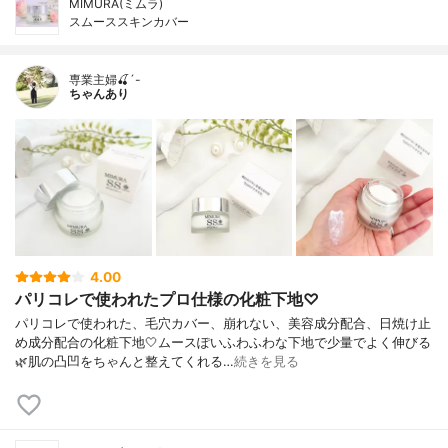
MIMURA(ミムラ)
スムーススキンカバー
専業主婦🍒´-
ちゃんあり
4.00
パリコレで使われたプロ仕様の化粧下地♡
パリコレで使われた、毛穴カバー、崩れない、美容成分配合、日焼け止
め成分配合の化粧下地🤍ムースぽいふわふわな下地で少量でよく伸びる
🌿肌の凸凹をちゃんと整えてくれる…
続きを見る