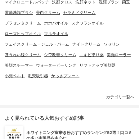
マイクロニードルパッチ
洗顔クロス
洗顔ネット
洗顔ブラシ
繭玉
電動洗顔ブラシ
美白クリーム
セラミドクリーム
プラセンタクリーム
ホホバオイル
スクワランオイル
ローズヒップオイル
マルラオイル
フェイスクリーム・ジェル・バーム
ナイトクリーム
ワセリン
ほうれい線クリーム
シワ改善クリーム
ニキビ塗り薬
美顔ローラー
美顔スチーマー
ウォーターピーリング
リフトアップ美顔器
小顔ベルト
毛穴吸引器
かっさプレート
カテゴリ一覧へ
よく見られている人気おすすめ記事
ホワイトニング歯磨き粉おすすめランキング52選！口コミ
の多い市販品を中心に