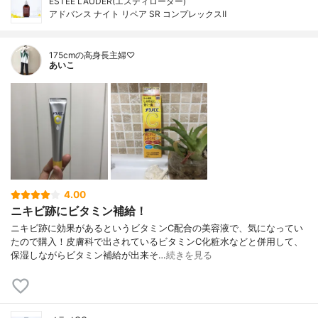
ESTEE LAUDER(エスティローダー)
アドバンス ナイト リペア SR コンプレックスⅡ
175cmの高身長主婦♡
あいこ
4.00
ニキビ跡にビタミン補給！
ニキビ跡に効果があるというビタミンC配合の美容液で、気になってい
たので購入！皮膚科で出されているビタミンC化粧水などと併用して、
保湿しながらビタミン補給が出来そ…
続きを見る