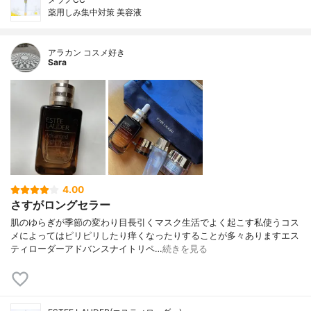
薬用しみ集中対策 美容液
アラカン コスメ好き
Sara
4.00
さすがロングセラー
肌のゆらぎが季節の変わり目長引くマスク生活でよく起こす私使うコス
メによってはピリピリしたり痒くなったりすることが多々ありますエス
ティローダーアドバンスナイトリペ…
続きを見る