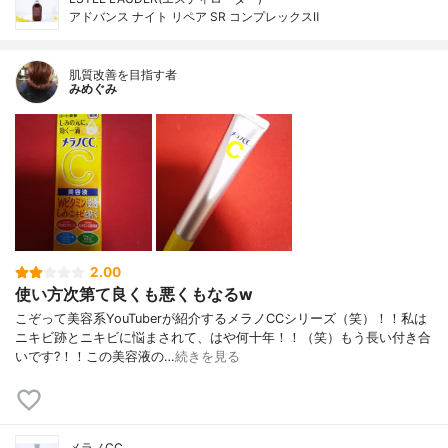
アドバンス ナイト リペア SR コンプレックスⅡ
肌質改善を目指す者
みめぐみ
2.00
使い方次第て良くも悪くもなるw
こぞって美容系YouTuberが紹介するメラノCCシリーズ（笑）！！私は
ニキビ跡とニキビに悩まされて、はや何十年！！（笑）もう長い付き合
いです?！！この美容液の…
続きを見る
メラノCC