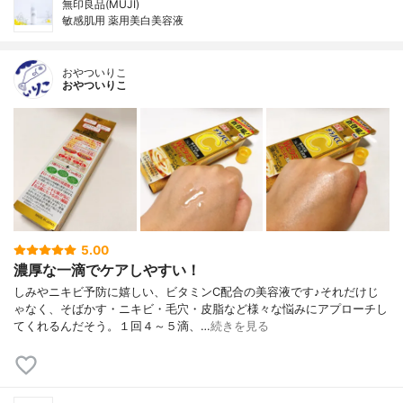
無印良品(MUJI)
敏感肌用 薬用美白美容液
おやついりこ
おやついりこ
5.00
濃厚な一滴でケアしやすい！
しみやニキビ予防に嬉しい、ビタミンC配合の美容液です♪それだけじ
ゃなく、そばかす・ニキビ・毛穴・皮脂など様々な悩みにアプローチし
てくれるんだそう。１回４～５滴、…
続きを見る