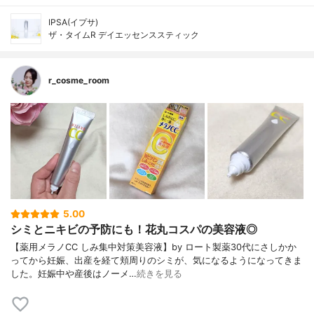
IPSA(イプサ)
ザ・タイムR デイエッセンススティック
r_cosme_room
5.00
シミとニキビの予防にも！花丸コスパの美容液◎
【薬用メラノCC しみ集中対策美容液】by ロート製薬30代にさしかか
ってから妊娠、出産を経て頬周りのシミが、気になるようになってきま
した。妊娠中や産後はノーメ…
続きを見る