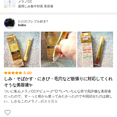
メラノCC
薬用しみ集中対策 美容液
ただのフレブル好き?
bubu
5.00
しみ・そばかす・にきび・毛穴など欲張りに対応してくれ
そうな美容液✨
ついに私もメラノCCデビュー⸜(*ˊᗜˋ*)⸝⋆*いろんな所で高評価な美容液
だったので、ず～っと前から使ってみたかったので今回試せたのは嬉し
い。しかもこのメラノ…
続きを見る