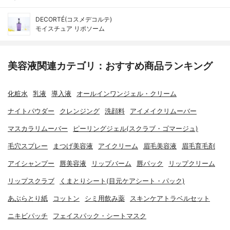
DECORTÉ(コスメデコルテ)
モイスチュア リポソーム
美容液関連カテゴリ：おすすめ商品ランキング
化粧水
乳液
導入液
オールインワンジェル・クリーム
ナイトパウダー
クレンジング
洗顔料
アイメイクリムーバー
マスカラリムーバー
ピーリングジェル(スクラブ・ゴマージュ)
毛穴スプレー
まつげ美容液
アイクリーム
眉毛美容液
眉毛育毛剤
アイシャンプー
唇美容液
リップバーム
唇パック
リップクリーム
リップスクラブ
くまとりシート(目元ケアシート・パック)
あぶらとり紙
コットン
シミ用飲み薬
スキンケアトラベルセット
ニキビパッチ
フェイスパック・シートマスク