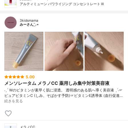
アルティミューン パワライジング コンセントレート III
3kidsmama
みーさん¨̮⸝⋆
5.00
メンソレータム メラノCC 薬用しみ集中対策美容液
˗ˏˋ Wのビタミンが素早く肌に浸透。 透明感のある肌へ導く美容液 ˎˊ˗☞
ピュアビタミンC (しみ、そばかす予防)☞ビタミンE誘導体 (血行促進…
続きを見る
メラノCC