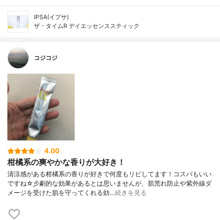
IPSA(イプサ)
ザ・タイムR デイエッセンススティック
コジコジ
4.00
柑橘系の爽やかな香りが大好き！
清涼感がある柑橘系の香りが好きで何度もリピしてます！コスパもいい
ですね☆彡劇的な効果があるとは思いませんが、肌荒れ防止や紫外線ダ
メージを受けた肌を守ってくれる効…
続きを見る