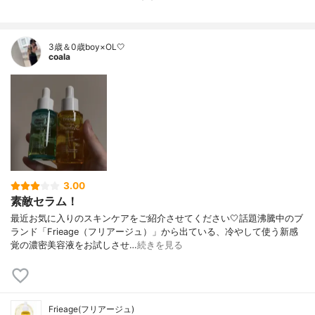
3歳＆0歳boy×OL🤍
coala
3.00
素敵セラム！
最近お気に入りのスキンケアをご紹介させてください🤍話題沸騰中のブ
ランド「Frieage（フリアージュ）」から出ている、冷やして使う新感
覚の濃密美容液をお試しさせ…
続きを見る
Frieage(フリアージュ)