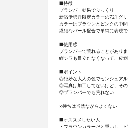
■特徴
プランパー効果でぷっくり
新宿伊勢丹限定カラーの721 グ
カラーはブラウンとピンクの中間
繊細なパール配合で単純に表現で
■使用感
プランパーで荒れることがありま
縦シワも目立たなくなって、皮剥
■ポイント
◎絶妙な大人の色でセンシュアル
◎写真は加工してないけど、その
◎プランパーでも荒れない
×持ちは当然ながらよくない
■オススメしたい人
・ブラウンカラーだと重いし、ピ