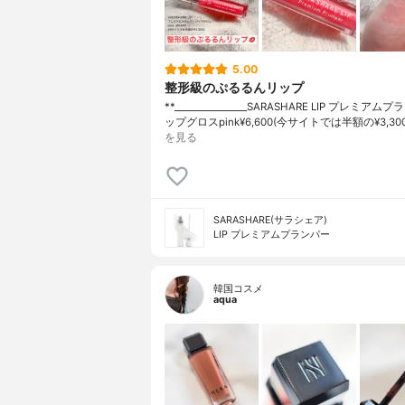
5.00
整形級のぷるるんリップ
**⁡________________⁡SARASHARE LIP ⁡プレミア
ップグロスpink⁡¥6,600(今サイトでは半額の¥3,30
を見る
SARASHARE(サラシェア)
LIP プレミアムプランパー
韓国コスメ
aqua