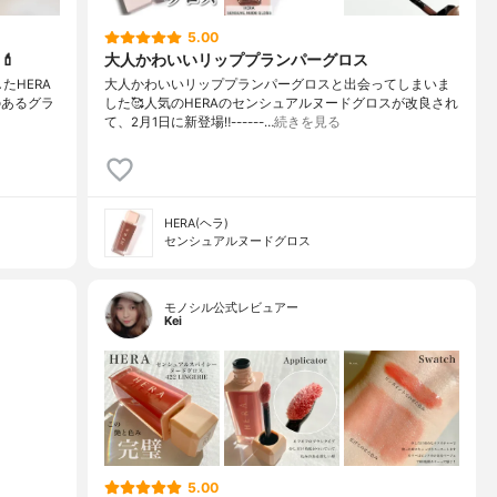
5.00
💄
大人かわいいリッププランパーグロス
したHERA
大人かわいいリッププランパーグロス⁣と⁣出会ってしまいま
のあるグラ
した🥰⁣⁣⁣人気のHERAのセンシュアルヌードグロスが⁣改良され
て、2月1日に新登場‼️⁣⁣------…
続きを見る
HERA(ヘラ)
センシュアルヌードグロス
モノシル公式レビュアー
Kei
5.00