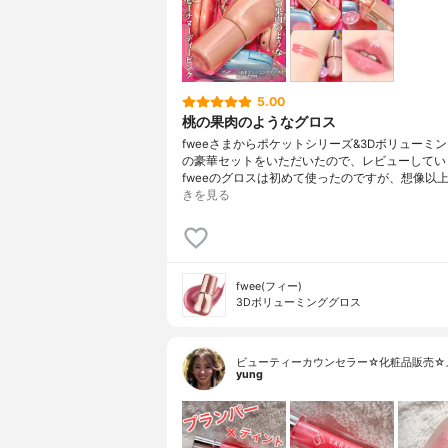
5.00
桃の果肉のようなグロス
fweeさまからポケットシリーズ&3Dボリューミ
の豪華セットをいただいたので、レビューしてい
fweeのグロスは初めて使ったのですが、想像以
きを見る
fwee(フィー)
3Dボリューミンググロス
ビューティーカウンセラー☆化粧品販売☆
yung