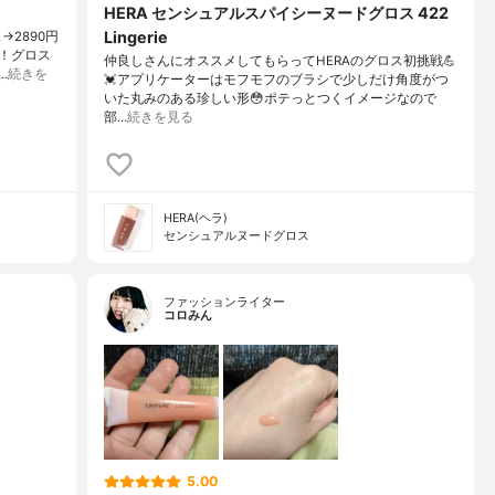
HERA センシュアルスパイシーヌードグロス 422
Lingerie
→2890円
！グロス
仲良しさんにオススメしてもらってHERAのグロス初挑戦💪
…
続きを
💓アプリケーターはモフモフのブラシで少しだけ角度がつ
いた丸みのある珍しい形😳ポテっとつくイメージなので
部…
続きを見る
HERA(ヘラ)
センシュアルヌードグロス
ファッションライター
コロみん
5.00