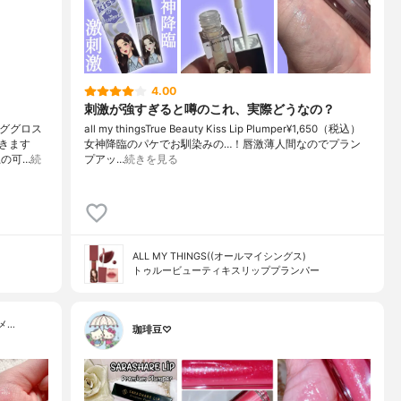
4.00
刺激が強すぎると噂のこれ、実際どうなの？
ンググロス
all my thingsTrue Beauty Kiss Lip Plumper¥1,650（税込）
きます
女神降臨のパケでお馴染みの…！唇激薄人間なのでプラン
上の可…
続
プアッ…
続きを見る
ALL MY THINGS((オールマイシングス)
トゥルービューティキスリッププランパー
メ…
珈琲豆♡