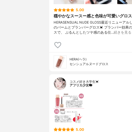
5.00
穏やかなスースー感と色味が可愛いグロス
HERASENSUAL NUDE GLOSS最近リニューアル
のバームとプランパーグロス💓 プランパー効果
スで、 ぷるんとしたツヤ感のある仕…
続きを見る
HERA(ヘラ)
センシュアルヌードグロス
コスメ好き大学生💓
アフリカ少女🐘
5.00