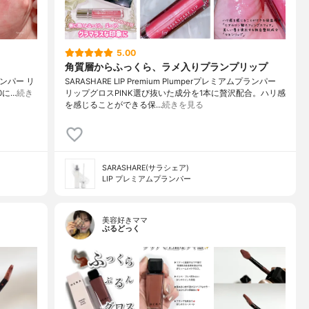
5.00
角質層からふっくら、ラメ入りプランプリップ
ムプランパー リ
SARASHARE LIP Premium Plumperプレミアムプランパー
0に…
続き
リップグロスPINK選び抜いた成分を1本に贅沢配合。ハリ感
を感じることができる保…
続きを見る
SARASHARE(サラシェア)
LIP プレミアムプランパー
美容好きママ
ぶるどっく