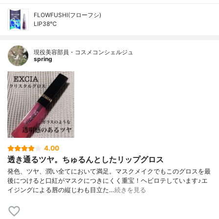
FLOWFUSHI(フローフシ)
LIP38℃
現役美容部員・コスメコンシェルジュ
spring
4.00
透き通るツヤ。ちゅるんとしたリップグロス
発色、ツヤ、潤い全てにおいて満足。マスクメイクでもこのグロスを最
後につけると口紅がマスクにつきにくく重宝！ヘビロテしています♪エ
イジングによる唇の縦じわも目立た…
続きを見る