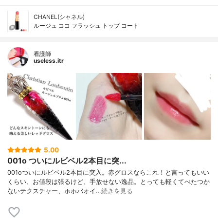
CHANEL(シャネル)
ルージュ ココ フラッシュ トップ コート
看護師
useless.itr
5.00
001o ついにルビベル2本目に突...
001oついにルビベル2本目に突入。赤グロスならこれ！と言ってもいい
くらい、お値段は張るけど、手放せない逸品。とっても軽くてべたつか
ないテクスチャー、ホホバオイ…
続きを見る