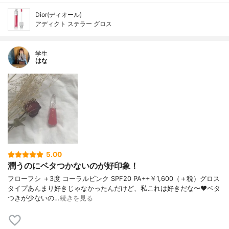
Dior(ディオール)
アディクト ステラー グロス
学生
はな
5.00
潤うのにベタつかないのが好印象！
フローフシ ＋3度 コーラルピンク SPF20 PA++￥1,600（＋税）グロス
タイプあんまり好きじゃなかったんだけど、私これは好きだな〜♥ベタ
つきが少ないの…
続きを見る