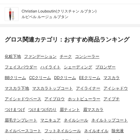
Christian Louboutin(クリスチャン ルブタン)
ルビベル ルージュ ルブタン
グロス関連カテゴリ：おすすめ商品ランキング
化粧下地
ファンデーション
チーク
コンシーラー
フェイスパウダー
ハイライト
シェーディング
ブロンザー
BBクリーム
CCクリーム
DDクリーム
EEクリーム
マスカラ
マスカラ下地
マスカラトップコート
アイライナー
アイシャドウ
アイシャドウベース
アイブロウ
ホットビューラー
アイプチ
つけまつげ
つけまつげのり
眉ティント
眉マスカラ
眉毛テンプレート
マニキュア
ネイルシール
ネイルトップコート
ネイルベースコート
フットネイルシール
ネイルオイル
除光液