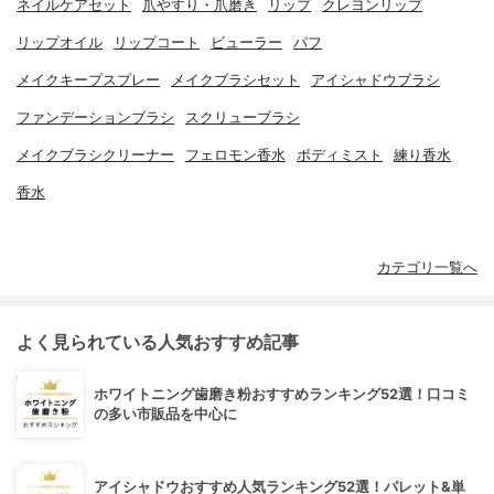
ネイルケアセット
爪やすり・爪磨き
リップ
クレヨンリップ
リップオイル
リップコート
ビューラー
パフ
メイクキープスプレー
メイクブラシセット
アイシャドウブラシ
ファンデーションブラシ
スクリューブラシ
メイクブラシクリーナー
フェロモン香水
ボディミスト
練り香水
香水
カテゴリ一覧へ
よく見られている人気おすすめ記事
ホワイトニング歯磨き粉おすすめランキング52選！口コミ
の多い市販品を中心に
アイシャドウおすすめ人気ランキング52選！パレット&単