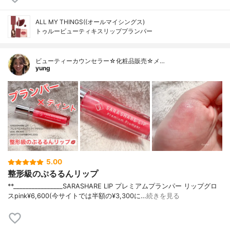
ALL MY THINGS((オールマイシングス)
トゥルービューティキスリッププランパー
ビューティーカウンセラー☆化粧品販売☆メ…
yung
5.00
整形級のぷるるんリップ
**⁡________________⁡SARASHARE LIP ⁡プレミアムプランパー リップグロ
スpink⁡¥6,600(今サイトでは半額の¥3,300に…
続きを見る