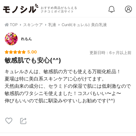
おすすめ商品がもらえる
クチコミポイ活サイト
TOP
スキンケア
乳液
Curél(キュレル) 美白乳液
れもん
5.00
更新日時：6ヶ月以上前
敏感肌でも安心(^^)
キュレルさんは、敏感肌の方でも使える万能化粧品！
夏場は特に美白系スキンケアに心がけてます。
天然由来の成分に、セラミドの保湿で肌には低刺激なので
敏感肌のワタシニモ使えました！コスパもいい〜よ〜
伸びもいいので肌に馴染みやすいしお勧めです(^^)