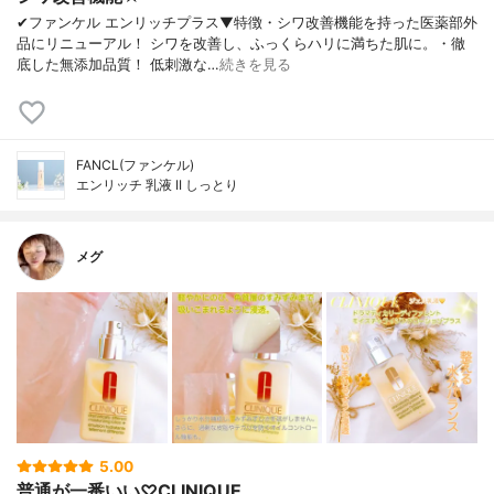
✔︎ファンケル エンリッチプラス▼特徴・シワ改善機能を持った医薬部外
品にリニューアル！ シワを改善し、ふっくらハリに満ちた肌に。・徹
底した無添加品質！ 低刺激な…
続きを見る
FANCL(ファンケル)
エンリッチ 乳液 II しっとり
メグ
5.00
普通が一番いい♡CLINIQUE