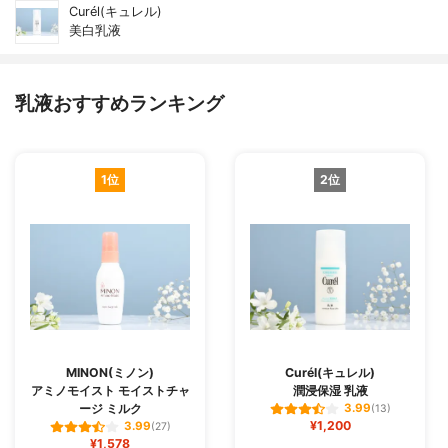
Curél(キュレル)
美白乳液
乳液おすすめランキング
1位
2位
MINON(ミノン)
Curél(キュレル)
アミノモイスト モイストチャ
潤浸保湿 乳液
ージ ミルク
3.99
(13)
¥1,200
3.99
(27)
¥1,578