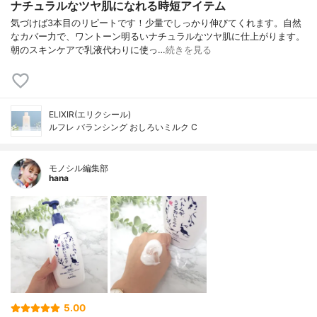
ナチュラルなツヤ肌になれる時短アイテム
気づけば3本目のリピートです！少量でしっかり伸びてくれます。自然
なカバー力で、ワントーン明るいナチュラルなツヤ肌に仕上がります。
朝のスキンケアで乳液代わりに使っ…
続きを見る
ELIXIR(エリクシール)
ルフレ バランシング おしろいミルク C
モノシル編集部
hana
5.00