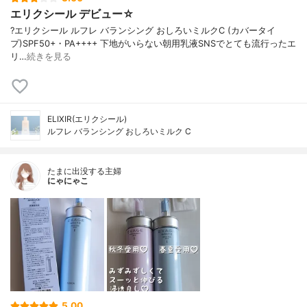
エリクシール デビュー☆
?エリクシール ルフレ バランシング おしろいミルクC (カバータイ
プ)SPF50+・PA++++ 下地がいらない朝用乳液SNSでとても流行ったエ
リ…
続きを見る
ELIXIR(エリクシール)
ルフレ バランシング おしろいミルク C
たまに出没する主婦
にゃにゃこ
5.00