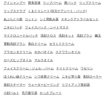
アイシャンプー
唇美容液
リップバーム
唇パック
リップクリーム
リップスクラブ
くまとりシート(目元ケアシート・パック)
あぶらとり紙
コットン
シミ用飲み薬
スキンケアトラベルセット
ニキビパッチ
フェイスパック・シートマスク
マイクロニードルパッチ
洗顔クロス
洗顔ネット
洗顔ブラシ
繭玉
電動洗顔ブラシ
美白クリーム
セラミドクリーム
プラセンタクリーム
ホホバオイル
スクワランオイル
ローズヒップオイル
マルラオイル
フェイスクリーム・ジェル・バーム
ナイトクリーム
ワセリン
ほうれい線クリーム
シワ改善クリーム
ニキビ塗り薬
美顔ローラー
美顔スチーマー
ウォーターピーリング
リフトアップ美顔器
小顔ベルト
毛穴吸引器
かっさプレート