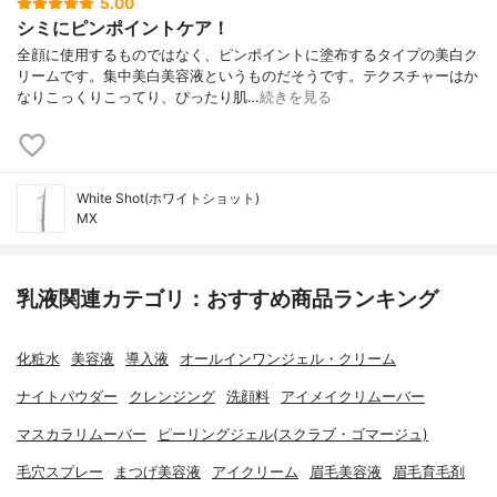
5.00
シミにピンポイントケア！
全顔に使用するものではなく、ピンポイントに塗布するタイプの美白ク
リームです。集中美白美容液というものだそうです。テクスチャーはか
なりこっくりこってり、ぴったり肌…
続きを見る
White Shot(ホワイトショット)
MX
乳液関連カテゴリ：おすすめ商品ランキング
化粧水
美容液
導入液
オールインワンジェル・クリーム
ナイトパウダー
クレンジング
洗顔料
アイメイクリムーバー
マスカラリムーバー
ピーリングジェル(スクラブ・ゴマージュ)
毛穴スプレー
まつげ美容液
アイクリーム
眉毛美容液
眉毛育毛剤