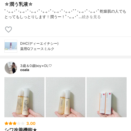
☆潤う乳液☆
ﾟ･｡.｡･ﾟ･｡.｡･ﾟ･｡.｡･ﾟ･｡.｡･ﾟ･｡.｡･ﾟ･｡.｡･ﾟﾟ･｡.｡･ﾟ･｡.｡･ﾟ乾燥肌の人でも
とってもしっとりします！潤うー！ﾟ･｡.｡･ﾟ…
続きを見る
DHC(ディーエイチシー)
薬用Qフェースミルク
3歳＆0歳boy×OL🤍
coala
3.00
シワ改善機能★