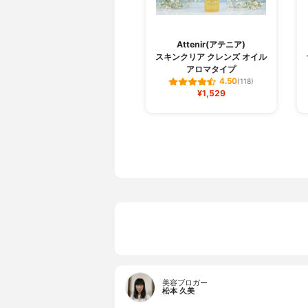
Attenir(アテニア)
スキンクリア クレンズ オイル
アロマタイプ
4.50
(118)
¥1,529
美容ブロガー
松本 久美