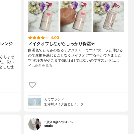
4.00
レンジ
メイクオフしながらしっかり保湿✨
白濁色でとろみのあるテクスチャーです＊°スーッと伸びる
ので摩擦を感じることなくメイクオフする事ができました
になじませ
♡ 洗浄力がそこまで強いわけではないのでマスカラはポ
た。洗い
イ…
続きを見る
とした使
カウブランド
無添加メイク落としミルク
3歳＆0歳boy×OL🤍
coala