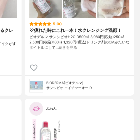
5.00
るクレ
♡疲れた時にこれ一本！水クレンジング洗顔！
ビオデルマ サンシビオH2O D500㎖ 3,080円(税込)250㎖
2,530円(税込)100㎖ 1,320円(税込)ドリンク剤のCMみたいな
メイクがす
タイトルにして…
続きを見る
る
BIODERMA(ビオデルマ)
サンシビオ エイチツーオー D
ふわん