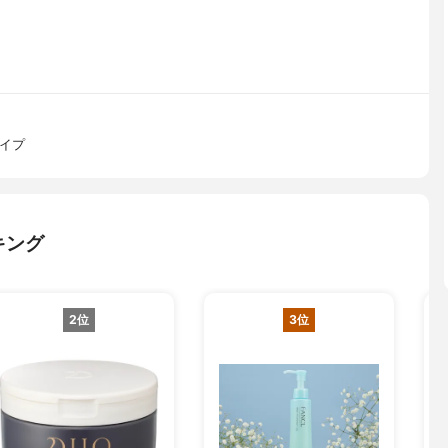
タイプ
キング
2位
3位