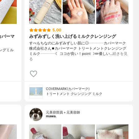
5.00
カバーマ
みずみずしく洗い上げるミルククレンジング
すべもちなのにみずみずしい肌に◎┈┈┈┈カバーマーク
株式会社さん⏹カバーマーク トリートメントクレンジング
ジングミル
ミルク┈┈┈┈☾ ココが良い！point ☽✏️優しい…
続きを見
る
COVERMARK(カバーマーク)
トリートメント クレンジング ミルク
元美容部員＋元美容師
mawa.