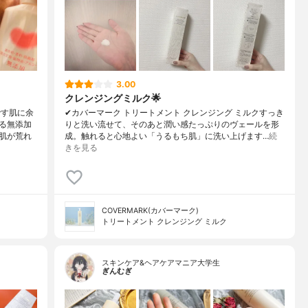
3.00
クレンジングミルク🌟
です肌に余
✔︎カバーマーク トリートメント クレンジング ミルクすっき
る無添加
りと洗い流せて、そのあと潤い感たっぷりのヴェールを形
肌が荒れ
成。触れると心地よい「うるもち肌」に洗い上げます…
続
きを見る
COVERMARK(カバーマーク)
トリートメント クレンジング ミルク
スキンケア&ヘアケアマニア大学生
ぎんむぎ