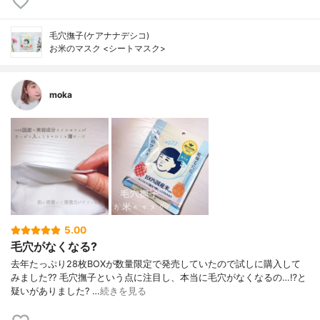
毛穴撫子(ケアナナデシコ)
お米のマスク <シートマスク>
moka
5.00
毛穴がなくなる?
去年たっぷり28枚BOXが数量限定で発売していたので試しに購入して
みました?? 毛穴撫子という点に注目し、本当に毛穴がなくなるの…⁉︎と
疑いがありました? …
続きを見る