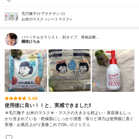
毛穴撫子(ケアナナデシコ)
お米のマスク <シートマスク>
パーソナルカラリスト、顔タイプ、骨格診断…
國唯ひろみ
5.00
使用後に良い！！と、実感できました❗
☆毛穴撫子 お米のマスク☆・マスクの大きさも程よい・美容液もしっ
かり含まれている・乾燥肌にしっかり浸透・張りと弾力は使用後に直ぐ
実感・お風呂上がり直後これでOK…
続きを見る