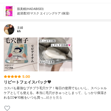
肌美精(HADABISEI)
超浸透3Dマスク エイジングケア (保湿)
主婦
kh
5.00
リピートフェイスパック💙
コスパも最強なプチプラ毛穴ケア！毎日の使用でもいいし、スペシャル
ケアとしても使える。本当に毛穴がきゅっとしまって、しっかり保湿さ
れる🙆‍♀️💎10枚をいつも買っ…
続きを見る