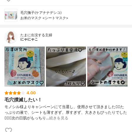
毛穴撫子(ケアナナデシコ)
お米のマスク <シートマスク>
たまに出没する主婦
にゃにゃこ
4.00
毛穴撲滅したい！
モノシル様よりキャンペーンにて当選し、使用させて頂きました🙇‍♀️た
っぷりの液で、シートも薄すぎず、厚すぎず、大きさもぴったりでした
🙆🏻‍♀️次の日肌がもっちり…
続きを見る