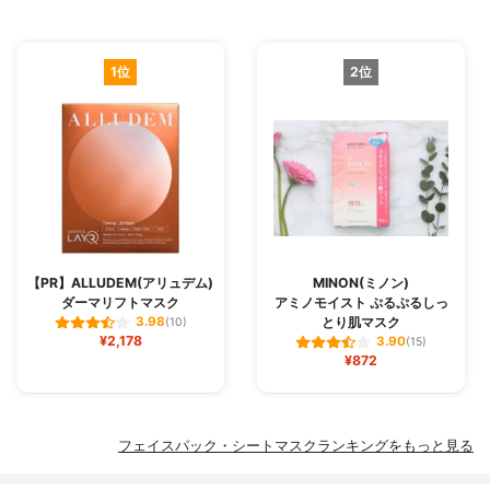
1位
2位
【PR】ALLUDEM(アリュデム)
MINON(ミノン)
ダーマリフトマスク
アミノモイスト ぷるぷるしっ
とり肌マスク
3.98
(10)
¥2,178
3.90
(15)
¥872
フェイスパック・シートマスクランキングをもっと見る