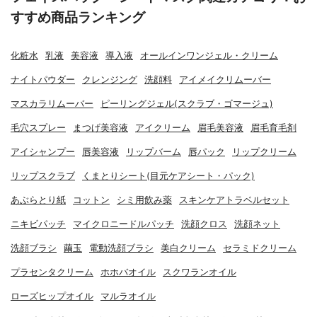
すすめ商品ランキング
化粧水
乳液
美容液
導入液
オールインワンジェル・クリーム
ナイトパウダー
クレンジング
洗顔料
アイメイクリムーバー
マスカラリムーバー
ピーリングジェル(スクラブ・ゴマージュ)
毛穴スプレー
まつげ美容液
アイクリーム
眉毛美容液
眉毛育毛剤
アイシャンプー
唇美容液
リップバーム
唇パック
リップクリーム
リップスクラブ
くまとりシート(目元ケアシート・パック)
あぶらとり紙
コットン
シミ用飲み薬
スキンケアトラベルセット
ニキビパッチ
マイクロニードルパッチ
洗顔クロス
洗顔ネット
洗顔ブラシ
繭玉
電動洗顔ブラシ
美白クリーム
セラミドクリーム
プラセンタクリーム
ホホバオイル
スクワランオイル
ローズヒップオイル
マルラオイル