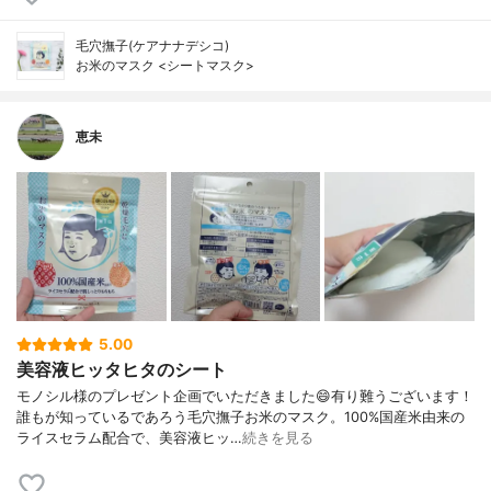
毛穴撫子(ケアナナデシコ)
お米のマスク <シートマスク>
恵未
5.00
美容液ヒッタヒタのシート
モノシル様のプレゼント企画でいただきました😄有り難うございます！
誰もが知っているであろう毛穴撫子お米のマスク。100%国産米由来の
ライスセラム配合で、美容液ヒッ…
続きを見る