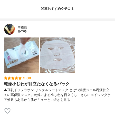
関連おすすめクチコミ
事務員
あづさ
5.00
乾燥小じわが目立たなくなるパック
👤豆乳イソフラボン リンクルシートマスク とは↳濃密ジェル乳液仕立
ての高保湿マスク。乾燥による小じわを目立くし、さらにエイジングケ
ア効果もあるから肌がキュッと…
続きを見る