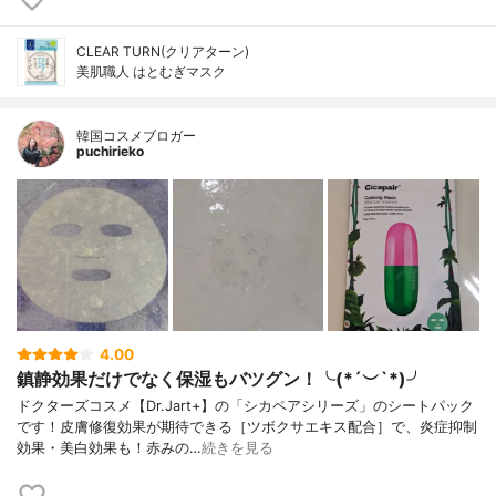
CLEAR TURN(クリアターン)
美肌職人 はとむぎマスク
韓国コスメブロガー
puchirieko
4.00
鎮静効果だけでなく保湿もバツグン！╰(*´︶`*)╯
ドクターズコスメ【Dr.Jart+】の「シカペアシリーズ」のシートパック
です！皮膚修復効果が期待できる［ツボクサエキス配合］で、炎症抑制
効果・美白効果も！赤みの…
続きを見る