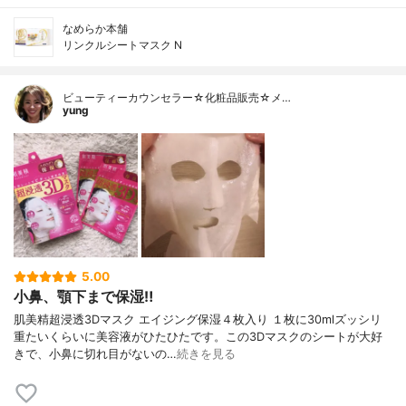
なめらか本舗
リンクルシートマスク N
ビューティーカウンセラー☆化粧品販売☆メ…
yung
5.00
小鼻、顎下まで保湿‼︎
肌美精超浸透3Dマスク エイジング保湿４枚入り １枚に30mlズッシリ
重たいくらいに美容液がひたひたです。この3Dマスクのシートが大好
きで、小鼻に切れ目がないの…
続きを見る