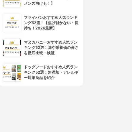
メンズ向けも！】
フライパンおすすめ人気ランキ
OVERMARK(カバーマーク)
shu uemura(シュウ ウエムラ)
ング52選！【焦げ付かない・長
トリートメント クレンジング
アルティム8∞ スブリム ビュー
持ち！2026最新】
ミルク
ティ クレンジング オイル
3.99
3.99
(86)
(63)
¥2,749
¥7,650
マヌカハニーおすすめ人気ラン
キング52選！味や栄養価の高さ
を徹底比較・検証
ドッグフードおすすめ人気ラン
キング52選！無添加・アレルギ
ー対策商品を紹介