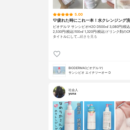
5.00
♡疲れた時にこれ一本！水クレンジング
ビオデルマ サンシビオH2O D500㎖ 3,080円(税込
2,530円(税込)100㎖ 1,320円(税込)ドリンク剤
タイトルにして…
続きを見る
BIODERMA(ビオデルマ)
サンシビオ エイチツーオー D
社会人
yuna