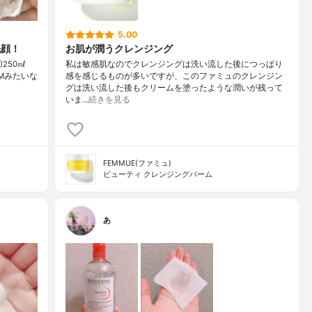
5.00
洗顔！
お肌が潤うクレンジング
)250㎖
私は敏感肌なのでクレンジングは洗い流した後につっぱり
のCMみたいな
感を感じるものが多いですが、このファミュのクレンジン
グは洗い流した後もクリームを塗ったような潤いが残って
いま…
続きを見る
FEMMUE(ファミュ)
ビューティ クレンジングバーム
あ