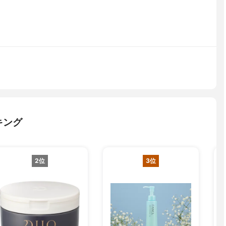
キング
2位
3位