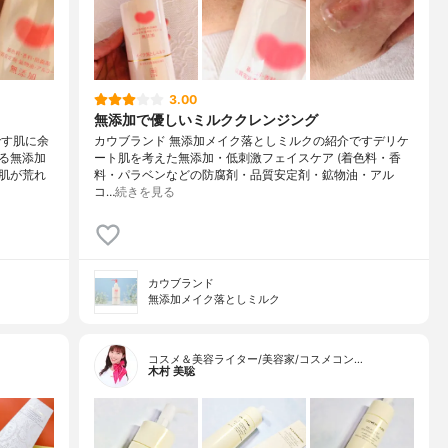
3.00
無添加で優しいミルククレンジング
です肌に余
カウブランド 無添加メイク落としミルクの紹介ですデリケ
る無添加
ート肌を考えた無添加・低刺激フェイスケア (着色料・香
肌が荒れ
料・パラベンなどの防腐剤・品質安定剤・鉱物油・アル
コ…
続きを見る
カウブランド
無添加メイク落としミルク
コスメ＆美容ライター/美容家/コスメコン…
木村 美聡