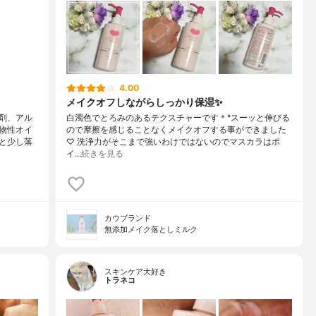
4.00
メイクオフしながらしっかり保湿✨
剤、アル
白濁色でとろみのあるテクスチャーです＊°スーッと伸びる
物性オイ
ので摩擦を感じることなくメイクオフする事ができました
と少し落
♡ 洗浄力がそこまで強いわけではないのでマスカラはポ
イ…
続きを見る
カウブランド
無添加メイク落としミルク
スキンケア大好き
トラネコ