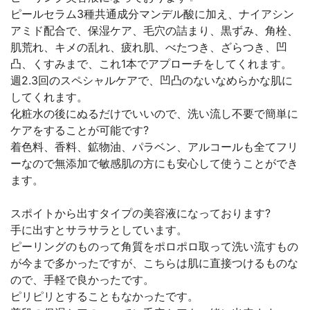
ピールセラム3種共通成分マンデル酸に加え、ナイアシン
アミド配合で、保湿ケア、毛穴の詰まり、黒ずみ、角栓、
肌荒れ、キメの乱れ、疲れ肌、べたつき、ざらつき、凹
凸、くすみまで、これ1本でアプローチをしてくれます。
週2.3回のスペシャルケアで、凹凸のないなめらかな肌に
してくれます。
化粧水の後にぬるだけでいいので、洗い流し不要で簡単に
ケアをすることが可能です?
着色料、香料、鉱物油、パラベン、アルコールも全てフリ
ーなので無添加で敏感肌の方にも安心して使うことができ
ます。
スポイトから出すタイプの美容液になっております?
手に出すとサラサラとしています。
ピーリングのものって角質をポロポロ取って洗い流すもの
が今まで多かったですが、こちらは肌に直接つけるものな
ので、手軽で良かったです。
ピリピリとすることもなかったです。