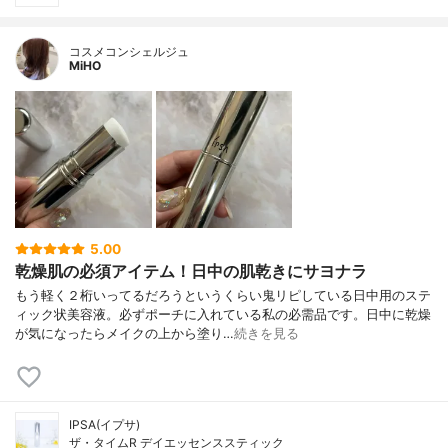
コスメコンシェルジュ
MiHO
5.00
乾燥肌の必須アイテム！日中の肌乾きにサヨナラ
もう軽く２桁いってるだろうというくらい鬼リピしている日中用のステ
ィック状美容液。必ずポーチに入れている私の必需品です。日中に乾燥
が気になったらメイクの上から塗り…
続きを見る
IPSA(イプサ)
ザ・タイムR デイエッセンススティック