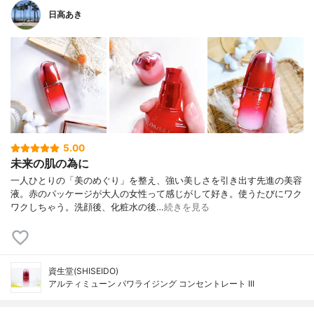
日高あき
5.00
未来の肌の為に
一人ひとりの「美のめぐり」を整え、強い美しさを引き出す先進の美容
液。赤のパッケージが大人の女性って感じがして好き。使うたびにワク
ワクしちゃう。洗顔後、化粧水の後…
続きを見る
資生堂(SHISEIDO)
アルティミューン パワライジング コンセントレート III