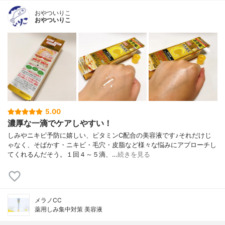
おやついりこ
おやついりこ
5.00
濃厚な一滴でケアしやすい！
しみやニキビ予防に嬉しい、ビタミンC配合の美容液です♪それだけじ
ゃなく、そばかす・ニキビ・毛穴・皮脂など様々な悩みにアプローチし
てくれるんだそう。１回４～５滴、…
続きを見る
メラノCC
薬用しみ集中対策 美容液