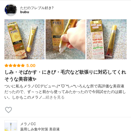
ただのフレブル好き?
bubu
5.00
しみ・そばかす・にきび・毛穴など欲張りに対応してくれ
そうな美容液✨
ついに私もメラノCCデビュー⸜(*ˊᗜˋ*)⸝⋆*いろんな所で高評価な美容液
だったので、ず～っと前から使ってみたかったので今回試せたのは嬉し
い。しかもこのメラノ…
続きを見る
メラノCC
薬用しみ集中対策 美容液