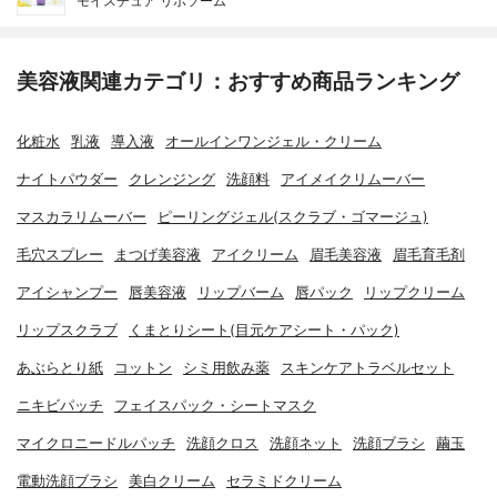
モイスチュア リポソーム
美容液関連カテゴリ：おすすめ商品ランキング
化粧水
乳液
導入液
オールインワンジェル・クリーム
ナイトパウダー
クレンジング
洗顔料
アイメイクリムーバー
マスカラリムーバー
ピーリングジェル(スクラブ・ゴマージュ)
毛穴スプレー
まつげ美容液
アイクリーム
眉毛美容液
眉毛育毛剤
アイシャンプー
唇美容液
リップバーム
唇パック
リップクリーム
リップスクラブ
くまとりシート(目元ケアシート・パック)
あぶらとり紙
コットン
シミ用飲み薬
スキンケアトラベルセット
ニキビパッチ
フェイスパック・シートマスク
マイクロニードルパッチ
洗顔クロス
洗顔ネット
洗顔ブラシ
繭玉
電動洗顔ブラシ
美白クリーム
セラミドクリーム