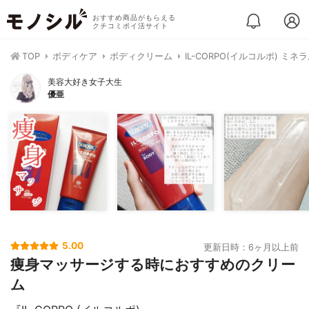
おすすめ商品がもらえる
クチコミポイ活サイト
TOP
ボディケア
ボディクリーム
IL-CORPO(イルコルポ) ミ
美容大好き女子大生
優亜
5.00
更新日時：6ヶ月以上前
痩身マッサージする時におすすめのクリー
ム