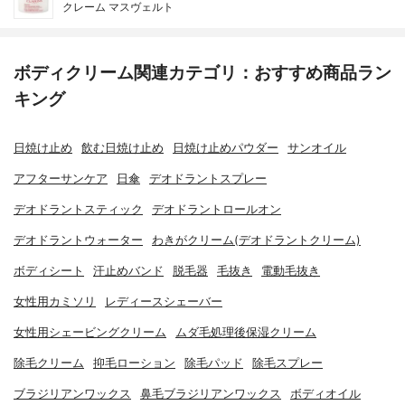
クレーム マスヴェルト
ボディクリーム関連カテゴリ：おすすめ商品ラン
キング
日焼け止め
飲む日焼け止め
日焼け止めパウダー
サンオイル
アフターサンケア
日傘
デオドラントスプレー
デオドラントスティック
デオドラントロールオン
デオドラントウォーター
わきがクリーム(デオドラントクリーム)
ボディシート
汗止めバンド
脱毛器
毛抜き
電動毛抜き
女性用カミソリ
レディースシェーバー
女性用シェービングクリーム
ムダ毛処理後保湿クリーム
除毛クリーム
抑毛ローション
除毛パッド
除毛スプレー
ブラジリアンワックス
鼻毛ブラジリアンワックス
ボディオイル