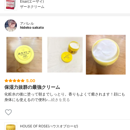
Eisai(エーザイ)
ザーネクリーム
アパレル
hideko sakato
5.00
保湿力抜群の最強クリーム
化粧水の後に塗って朝までしっとり。香りもよくて癒されます！顔にも
身体にも使えるので便利♪…
続きを見る
HOUSE OF ROSE(ハウスオブローゼ)