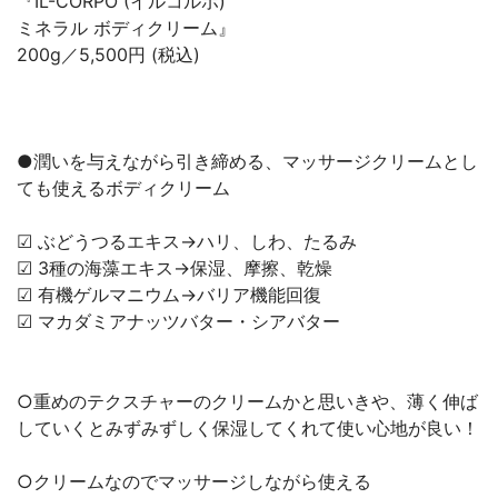
『IL-CORPO (イルコルポ)
ミネラル ボディクリーム』
200g／5,500円 (税込)
●潤いを与えながら引き締める、マッサージクリームとし
ても使えるボディクリーム
︎︎︎︎︎︎☑︎ ぶどうつるエキス→ハリ、しわ、たるみ
︎︎︎︎︎︎☑︎ 3種の海藻エキス→保湿、摩擦、乾燥
︎︎︎︎︎︎☑︎ 有機ゲルマニウム→バリア機能回復
︎︎︎︎︎︎☑︎ マカダミアナッツバター・シアバター
○重めのテクスチャーのクリームかと思いきや、薄く伸ば
していくとみずみずしく保湿してくれて使い心地が良い！
○クリームなのでマッサージしながら使える