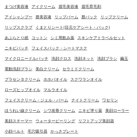
まつげ美容液
アイクリーム
眉毛美容液
眉毛育毛剤
アイシャンプー
唇美容液
リップバーム
唇パック
リップクリーム
リップスクラブ
くまとりシート(目元ケアシート・パック)
あぶらとり紙
コットン
シミ用飲み薬
スキンケアトラベルセット
ニキビパッチ
フェイスパック・シートマスク
マイクロニードルパッチ
洗顔クロス
洗顔ネット
洗顔ブラシ
繭玉
電動洗顔ブラシ
美白クリーム
セラミドクリーム
プラセンタクリーム
ホホバオイル
スクワランオイル
ローズヒップオイル
マルラオイル
フェイスクリーム・ジェル・バーム
ナイトクリーム
ワセリン
ほうれい線クリーム
シワ改善クリーム
ニキビ塗り薬
美顔ローラー
美顔スチーマー
ウォーターピーリング
リフトアップ美顔器
小顔ベルト
毛穴吸引器
かっさプレート