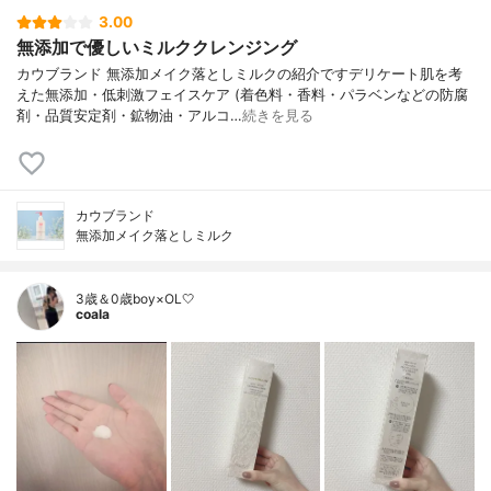
3.00
無添加で優しいミルククレンジング
カウブランド 無添加メイク落としミルクの紹介ですデリケート肌を考
えた無添加・低刺激フェイスケア (着色料・香料・パラベンなどの防腐
剤・品質安定剤・鉱物油・アルコ…
続きを見る
カウブランド
無添加メイク落としミルク
3歳＆0歳boy×OL🤍
coala