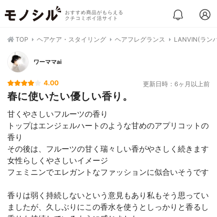
おすすめ商品がもらえる
クチコミポイ活サイト
TOP
ヘアケア・スタイリング
ヘアフレグランス
LANVIN(ラ
ワーママai
4.00
更新日時：6ヶ月以上前
春に使いたい優しい香り。
甘くやさしいフルーツの香り
トップはエンジェルハートのような甘めのアプリコットの
香り
その後は、フルーツの甘く瑞々しい香がやさしく続きます
女性らしくやさしいイメージ
フェミニンでエレガントなファッションに似合いそうです
香りは弱く持続しないという意見もあり私もそう思ってい
ましたが、久しぶりにこの香水を使うとしっかりと香るし