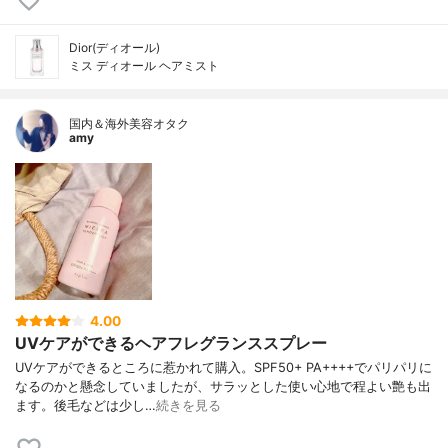
Dior(ディオール)
ミス ディオール ヘアミスト
国内＆海外美容オタク
amy
4.00
UVケアができるヘアフレグランススプレー
UVケアができるところに惹かれて購入。SPF50+ PA++++でパリパリに
なるのかと懸念していましたが、サラッとした使い心地で程よい艶も出
ます。後毛などは少し…
続きを見る