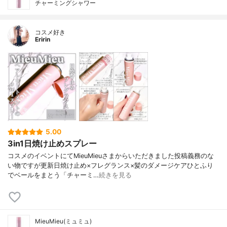
チャーミングシャワー
コスメ好き
Eririn
5.00
3in1日焼け止めスプレー
コスメのイベントにてMieuMieuさまからいただきました投稿義務のな
い物ですが更新日焼け止め×フレグランス×髪のダメージケアひとふり
でベールをまとう「チャーミ…
続きを見る
MieuMieu(ミュミュ)