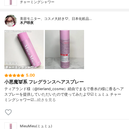
チャーミングシャワー
美容モニター、コスメ大好き♡、日本化粧品…
木戸咲夜
5.00
小悪魔👿系 フレグランスヘアスプレー
ティアランド様（@tierland_cosme）経由でまるで香水の様に香るヘア
スプレーを提供していただいたので使ってみたよ♡☑︎ミュミュ チャー
ミングシャワー☑…
続きを見る
MieuMieu(ミュミュ)