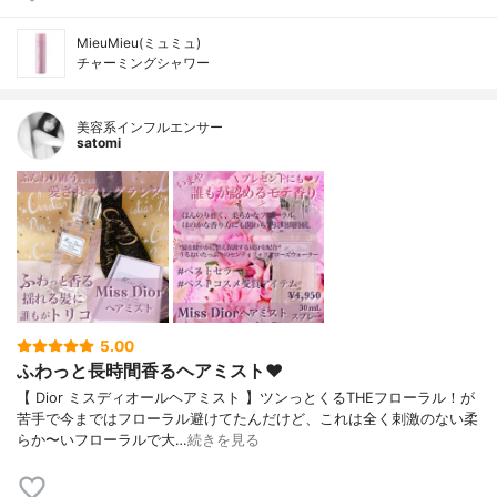
MieuMieu(ミュミュ)
チャーミングシャワー
美容系インフルエンサー
satomi
5.00
ふわっと長時間香るヘアミスト❤︎
【 Dior ミスディオールヘアミスト 】ツンっとくるTHEフローラル！が
苦手で今まではフローラル避けてたんだけど、これは全く刺激のない柔
らか〜いフローラルで大…
続きを見る