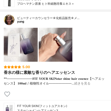
プロヘマチン原液 ヒト幹細胞培養エキス＋
ビューティーカウンセラー☆化粧品販売☆メ…
yung
5.00
香水の様に素敵な香りのヘアエッセンス
**⁡————————⁡𝐅𝐈𝐓 𝐘𝐎𝐔𝐑 𝐒𝐊𝐈𝐍𝐬𝐭𝐚𝐫 𝐬𝐡𝐢𝐧𝐞 𝐡𝐚𝐢𝐫 𝐞𝐬𝐬𝐞𝐧𝐜𝐞【ヘアエッ
センス】 𝟏𝟎𝟎𝐦𝐥 / 植物性オイル⁡———————…
続きを見る
FIT YOUR SKIN(フィットユアスキン)
スターシャインヘアエッセンス