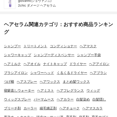
giovanni(ジョヴァンニ)
2chic ダメージ ヘアセラム
ヘアセラム関連カテゴリ：おすすめ商品ランキン
グ
シャンプー
トリートメント
コンディショナー
ヘアマスク
シャワーキャップ
シャンプーディスペンサー
シャンプー手袋
ヘアミルク
ヘアオイル
ナイトキャップ
ドライヤー
ヘアアイロン
ブラシアイロン
シャワーヘッド
くるくるドライヤー
ヘアブラシ
つげ櫛
ヘアスプレー
ヘアワックス
まとめ髪ワックス
寝癖直しウォーター
ヘアミスト
ヘアフレグランス
ウィッグ
ウィッグスプレー
パーマムース
ヘアカラー
白髪染め
白髪隠し
ブリーチ剤
カーラー
縮毛矯正剤
ヘアチョーク
ヘアマスカラ