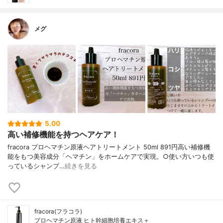
メグ
5.00
高い補修機能を持つヘアケア！
fracora プロヘマチン原液ヘアトリートメント 50ml 891円高い補修機
能をもつ美容成分「ヘマチン」をホームケアで実現。○使い方いつも使
っているシャンプ…
続きを見る
fracora(フラコラ)
プロヘマチン原液 ヒト幹細胞培養エキス＋