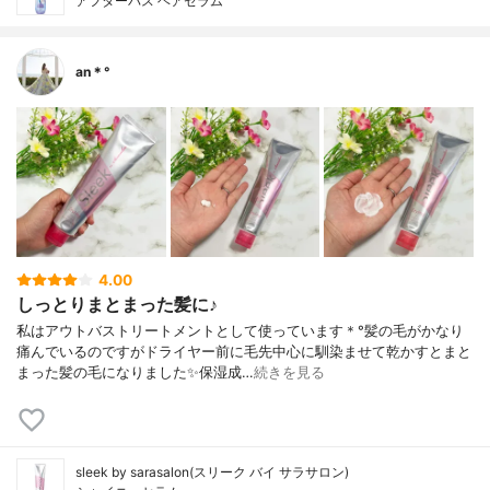
アフターバス ヘアセラム
an＊°
4.00
しっとりまとまった髪に♪
私はアウトバストリートメントとして使っています＊°髪の毛がかなり
痛んでいるのですがドライヤー前に毛先中心に馴染ませて乾かすとまと
まった髪の毛になりました✨保湿成…
続きを見る
sleek by sarasalon(スリーク バイ サラサロン)