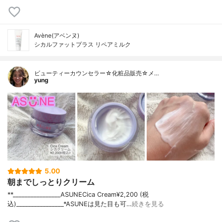
Avène(アベンヌ)
シカルファットプラス リペアミルク
ビューティーカウンセラー☆化粧品販売☆メ…
yung
5.00
朝までしっとりクリーム
**⁡________________⁡ASUNE⁡Cica Cream¥2,200 (税
込)⁡________________⁡⁡⁡⁡*ASUNEは見た目も可…
続きを見る