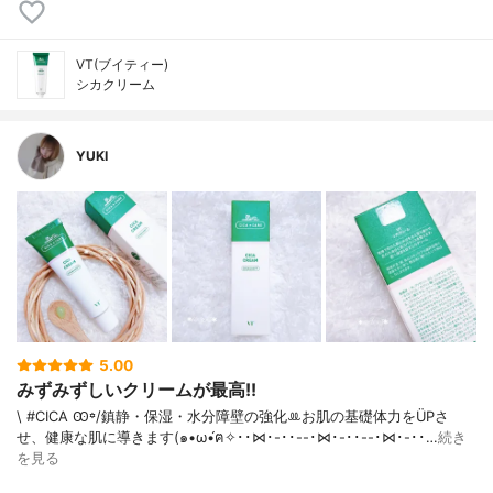
VT(ブイティー)
シカクリーム
YUKI
5.00
みずみずしいクリームが最高!!
\ #CICA Ꙭ꙳/鎮静・保湿・水分障壁の強化‪ꔛ‬お肌の基礎体力をÜPさ
せ、健康な肌に導きます(๑•ω•́ฅ✧･･⋈･-･･--･⋈･-･･--･⋈･-･･…
続き
を見る