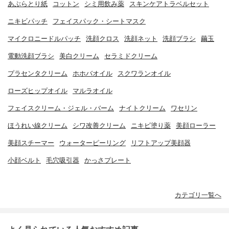
あぶらとり紙
コットン
シミ用飲み薬
スキンケアトラベルセット
ニキビパッチ
フェイスパック・シートマスク
マイクロニードルパッチ
洗顔クロス
洗顔ネット
洗顔ブラシ
繭玉
電動洗顔ブラシ
美白クリーム
セラミドクリーム
プラセンタクリーム
ホホバオイル
スクワランオイル
ローズヒップオイル
マルラオイル
フェイスクリーム・ジェル・バーム
ナイトクリーム
ワセリン
ほうれい線クリーム
シワ改善クリーム
ニキビ塗り薬
美顔ローラー
美顔スチーマー
ウォーターピーリング
リフトアップ美顔器
小顔ベルト
毛穴吸引器
かっさプレート
カテゴリ一覧へ