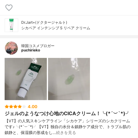
Dr.Jart+(ドクタージャルト)
シカペア インテンシブ S リペア クリーム
韓国コスメブロガー
puchirieko
4.00
ジェルのようなつけ心地のCICAクリーム！╰(*´︶`*)╯
【VT】の人気スキンケアライン「シカケア」シリーズのシカクリーム
です♪╰(*´︶`*)╯【VT】独自の水分＆鎮静ケア成分で、トラブル肌の
鎮静と、保湿膜の形成をし…
続きを見る