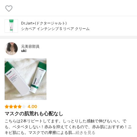
Dr.Jart+(ドクタージャルト)
シカペア インテンシブ S リペア クリーム
元美容部員
uki
4.00
マスクの肌荒れも心配なし
こちらは2本リピートしてます。しっとりした感触で伸びもいい。で
も、ベタベタしない！赤みを抑えてくれるので、赤み肌におすすめ！ニ
キビ肌にも。マスクでの摩擦による肌…
続きを見る