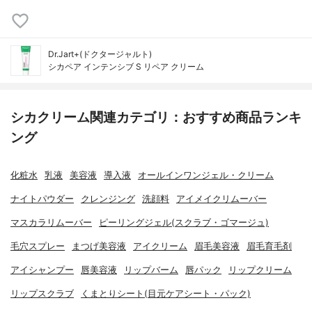
Dr.Jart+(ドクタージャルト)
シカペア インテンシブ S リペア クリーム
シカクリーム関連カテゴリ：おすすめ商品ランキ
ング
化粧水
乳液
美容液
導入液
オールインワンジェル・クリーム
ナイトパウダー
クレンジング
洗顔料
アイメイクリムーバー
マスカラリムーバー
ピーリングジェル(スクラブ・ゴマージュ)
毛穴スプレー
まつげ美容液
アイクリーム
眉毛美容液
眉毛育毛剤
アイシャンプー
唇美容液
リップバーム
唇パック
リップクリーム
リップスクラブ
くまとりシート(目元ケアシート・パック)