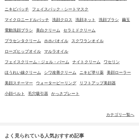
ニキビパッチ
フェイスパック・シートマスク
マイクロニードルパッチ
洗顔クロス
洗顔ネット
洗顔ブラシ
繭玉
電動洗顔ブラシ
美白クリーム
セラミドクリーム
プラセンタクリーム
ホホバオイル
スクワランオイル
ローズヒップオイル
マルラオイル
フェイスクリーム・ジェル・バーム
ナイトクリーム
ワセリン
ほうれい線クリーム
シワ改善クリーム
ニキビ塗り薬
美顔ローラー
美顔スチーマー
ウォーターピーリング
リフトアップ美顔器
小顔ベルト
毛穴吸引器
かっさプレート
カテゴリ一覧へ
よく見られている人気おすすめ記事