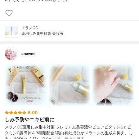
メラノCC
薬用しみ集中対策 美容液
snowmi
5.00
しみ予防やニキビ痕に
メラノCC薬用しみ集中対策 プレミアム美容液♡ピュアビタミンCとビ
タミンC誘導体を3種類配合?美白有効成分がメラニンの生成を抑え、し
み・そばかすを防いでくれます…
続きを見る