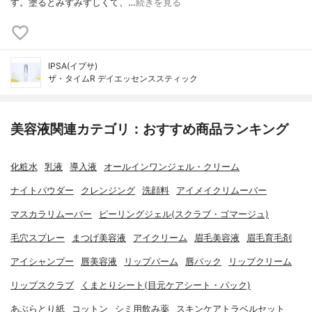
す。塗るとみずみずしくて、…
続きを見る
IPSA(イプサ)
ザ・タイムR デイエッセンススティック
美容液関連カテゴリ：おすすめ商品ランキング
化粧水
乳液
導入液
オールインワンジェル・クリーム
ナイトパウダー
クレンジング
洗顔料
アイメイクリムーバー
マスカラリムーバー
ピーリングジェル(スクラブ・ゴマージュ)
毛穴スプレー
まつげ美容液
アイクリーム
眉毛美容液
眉毛育毛剤
アイシャンプー
唇美容液
リップバーム
唇パック
リップクリーム
リップスクラブ
くまとりシート(目元ケアシート・パック)
あぶらとり紙
コットン
シミ用飲み薬
スキンケアトラベルセット