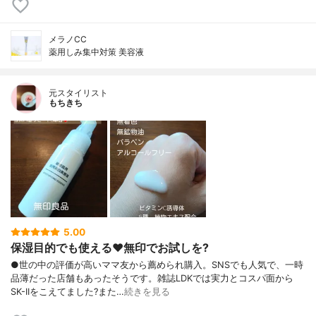
メラノCC
薬用しみ集中対策 美容液
元スタイリスト
もちきち
5.00
保湿目的でも使える♥️無印でお試しを?
●世の中の評価が高いママ友から薦められ購入。SNSでも人気で、一時
品薄だった店舗もあったそうです。雑誌LDKでは実力とコスパ面から
SK-IIをこえてました?また…
続きを見る