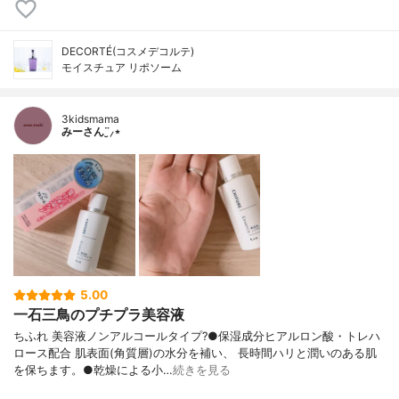
DECORTÉ(コスメデコルテ)
モイスチュア リポソーム
3kidsmama
みーさん¨̮⸝⋆
5.00
一石三鳥のプチプラ美容液
ちふれ 美容液ノンアルコールタイプ?●保湿成分ヒアルロン酸・トレハ
ロース配合 肌表面(角質層)の水分を補い、 長時間ハリと潤いのある肌
を保ちます。●乾燥による小…
続きを見る