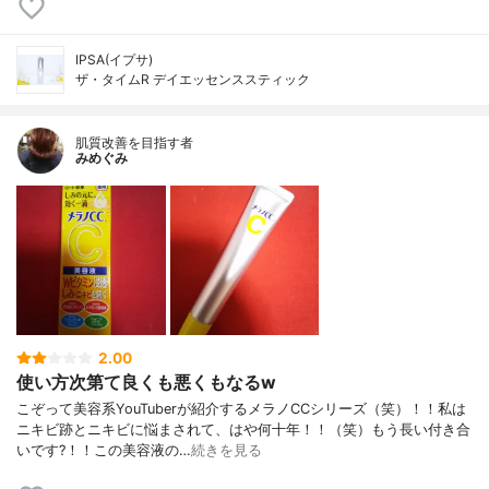
IPSA(イプサ)
ザ・タイムR デイエッセンススティック
肌質改善を目指す者
みめぐみ
2.00
使い方次第て良くも悪くもなるw
こぞって美容系YouTuberが紹介するメラノCCシリーズ（笑）！！私は
ニキビ跡とニキビに悩まされて、はや何十年！！（笑）もう長い付き合
いです?！！この美容液の…
続きを見る