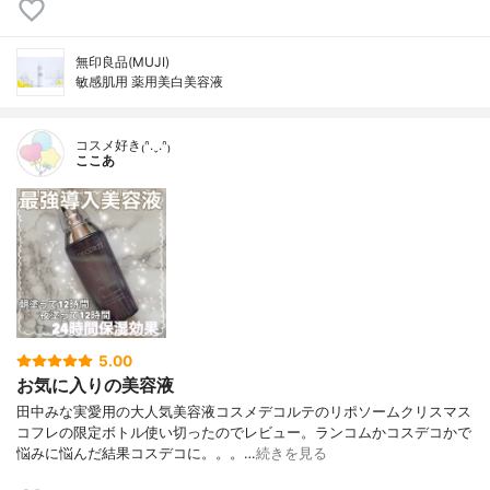
無印良品(MUJI)
敏感肌用 薬用美白美容液
コスメ好き₍ᐢ.ˬ.ᐢ₎
ここあ
5.00
お気に入りの美容液
田中みな実愛用の大人気美容液コスメデコルテのリポソームクリスマス
コフレの限定ボトル使い切ったのでレビュー。ランコムかコスデコかで
悩みに悩んだ結果コスデコに。。。…
続きを見る