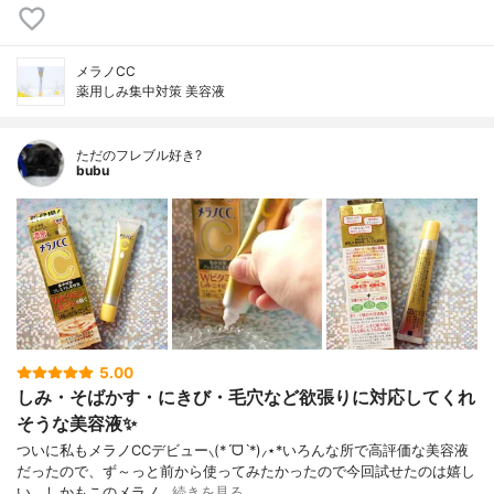
メラノCC
薬用しみ集中対策 美容液
ただのフレブル好き?
bubu
5.00
しみ・そばかす・にきび・毛穴など欲張りに対応してくれ
そうな美容液✨
ついに私もメラノCCデビュー⸜(*ˊᗜˋ*)⸝⋆*いろんな所で高評価な美容液
だったので、ず～っと前から使ってみたかったので今回試せたのは嬉し
い。しかもこのメラノ…
続きを見る