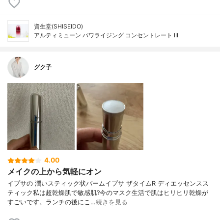
資生堂(SHISEIDO)
アルティミューン パワライジング コンセントレート III
グク子
4.00
メイクの上から気軽にオン
イプサの 潤いスティック状バームイプサ ザタイムR ディエッセンスス
ティック私は超乾燥肌で敏感肌?今のマスク生活で肌はヒリヒリ乾燥が
すごいです。ランチの後にこ…
続きを見る