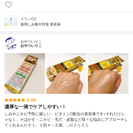
メラノCC
薬用しみ集中対策 美容液
おやついりこ
おやついりこ
5.00
濃厚な一滴でケアしやすい！
しみやニキビ予防に嬉しい、ビタミンC配合の美容液です♪それだけじ
ゃなく、そばかす・ニキビ・毛穴・皮脂など様々な悩みにアプローチし
てくれるんだそう。１回４～５滴、…
続きを見る