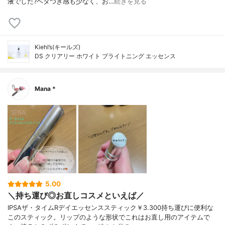
液でした?ベタつき感も少なく、お…
続きを見る
Kiehl’s(キールズ)
DS クリアリー ホワイト ブライトニング エッセンス
Mana *
5.00
＼持ち運び◎お直しコスメといえば／
IPSAザ・タイムRデイエッセンススティック￥3.300持ち運びに便利な
このスティック。リップのような形状でこれはお直し用のアイテムで