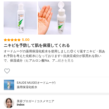
5.00
ニキビを予防して肌を保湿してくれる
オードムーゲの薬用保湿化粧水を使用しました😊くり返すニキビ・肌あ
れ予防を考えた化粧水になっております✨抗炎症成分が肌荒れを防い
で、保湿成分（ヒアルロン酸Na、ア…
続きを見る
EAUDE MUGE(オードムーゲ)
薬用保湿化粧水
美容ブロガー / コスメマニア
index