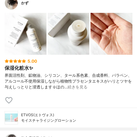
かず
5.00
保湿化粧水✨
界面活性剤、鉱物油、シリコン、タール系色素、合成香料、パラベン、
アルコール不使用保湿しながら植物性プラセンタエキスがハリとツヤを
与えしっとりと浸透します☺︎ほの…
続きを見る
ETVOS(エトヴォス)
モイスチャライジングローション