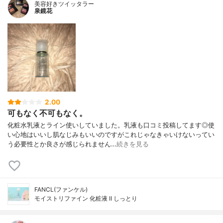
美容好きツイッタラー
泉鏡花
2.00
可もなく不可もなく。
化粧水乳液とライン使いしていました。乳液も口コミ投稿してます◎使
い心地はいいし肌なじみもいいのですがこれじゃなきゃいけないってい
う必要性とか良さが感じられません…
続きを見る
FANCL(ファンケル)
モイストリファイン 化粧液 II しっとり