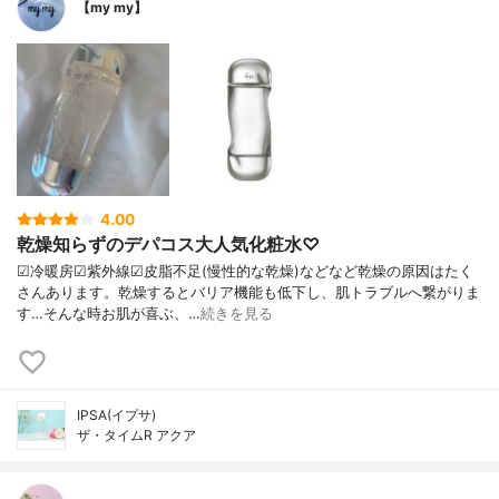
【my my】
4.00
乾燥知らずのデパコス大人気化粧水♡
☑︎冷暖房☑︎紫外線☑︎皮脂不足(慢性的な乾燥)などなど乾燥の原因はたく
さんあります。乾燥するとバリア機能も低下し、肌トラブルへ繋がりま
す…そんな時お肌が喜ぶ、…
続きを見る
IPSA(イプサ)
ザ・タイムR アクア