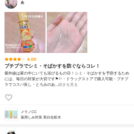
あ
4.00
プチプラでシミ・そばかすを防ぐならコレ！
紫外線は家の中にいても浴びるもの☹︎！シミ・そばかすを予防するため
には、毎日の対策が大切です⚑︎⚐︎・ドラッグストアで購入可能・プチプ
ラでコスパ良し・とろみのあ…
続きを見る
メラノCC
薬用しみ対策 美白化粧水