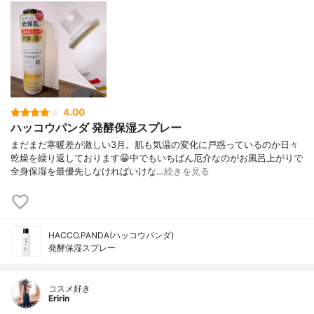
4.00
ハッコウパンダ 発酵保湿スプレー
まだまだ寒暖差が激しい3月。肌も気温の変化に戸惑っているのか日々
乾燥を繰り返しております😀中でもいちばん厄介なのがお風呂上がりで
全身保湿を最優先しなければいけな…
続きを見る
HACCO.PANDA(ハッコウパンダ)
発酵保湿スプレー
コスメ好き
Eririn