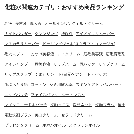
化粧水関連カテゴリ：おすすめ商品ランキング
乳液
美容液
導入液
オールインワンジェル・クリーム
ナイトパウダー
クレンジング
洗顔料
アイメイクリムーバー
マスカラリムーバー
ピーリングジェル(スクラブ・ゴマージュ)
毛穴スプレー
まつげ美容液
アイクリーム
眉毛美容液
眉毛育毛剤
アイシャンプー
唇美容液
リップバーム
唇パック
リップクリーム
リップスクラブ
くまとりシート(目元ケアシート・パック)
あぶらとり紙
コットン
シミ用飲み薬
スキンケアトラベルセット
ニキビパッチ
フェイスパック・シートマスク
マイクロニードルパッチ
洗顔クロス
洗顔ネット
洗顔ブラシ
繭玉
電動洗顔ブラシ
美白クリーム
セラミドクリーム
プラセンタクリーム
ホホバオイル
スクワランオイル