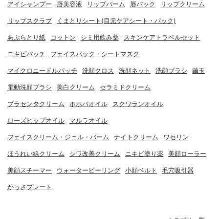
アイシャンプー
唇美容液
リップバーム
唇パック
リップクリーム
リップスクラブ
くまとりシート(目元ケアシート・パック)
あぶらとり紙
コットン
シミ用飲み薬
スキンケアトラベルセット
ニキビパッチ
フェイスパック・シートマスク
マイクロニードルパッチ
洗顔クロス
洗顔ネット
洗顔ブラシ
繭玉
電動洗顔ブラシ
美白クリーム
セラミドクリーム
プラセンタクリーム
ホホバオイル
スクワランオイル
ローズヒップオイル
マルラオイル
フェイスクリーム・ジェル・バーム
ナイトクリーム
ワセリン
ほうれい線クリーム
シワ改善クリーム
ニキビ塗り薬
美顔ローラー
美顔スチーマー
ウォーターピーリング
小顔ベルト
毛穴吸引器
かっさプレート