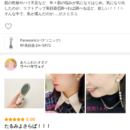
肌の乾燥やハリ不足など、年々肌の悩みが気になりはじめ。気になり出
したのが、リフトアップ美顔器☝️調べれば調べるほど、欲しい！！！✨
そんな中で、私が選んだのが..…
続きを見る
Panasonic(パナソニック)
RF美顔器 EH-SR72
ありふれたオタク
ウーハサウェイ
5.00
たるみよさらば！！！