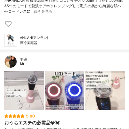
💭▶️ANLAN 多機能温冷美顔器☾ココがイチオシpoint！☽✏️8つの機能
&5つのモードで贅沢ケア✏️クレンジングして毛穴の奥から綺麗な肌へ
✏️コードレスに…
続きを見る
ANLAN(アンラン)
温冷美顔器
主婦
kh
5.00
おうちエステの必需品💎💓