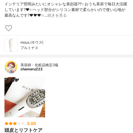
インテリア照明みたいにオシャレな美顔器??✨おうち美容で毎日大活躍
しています?❤️✨ヘッド部分がシリコン素材で柔らかいので使い心地が
最高なんです?❤️❤️❤️✨…
続きを見る
mous.(モウズ)
プルミナス
美容師・化粧品検定3級
chamaru222
3.00
頭皮とリフトケア