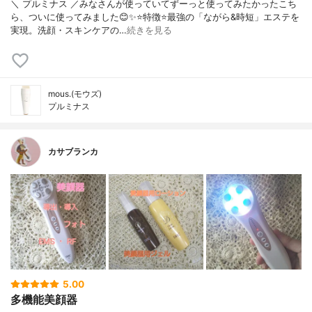
＼ プルミナス ／みなさんが使っていてずーっと使ってみたかったこち
ら、ついに使ってみました😊✨⭐️特徴⭐️最強の「ながら&時短」エステを
実現。洗顔・スキンケアの…
続きを見る
mous.(モウズ)
プルミナス
カサブランカ
5.00
多機能美顔器