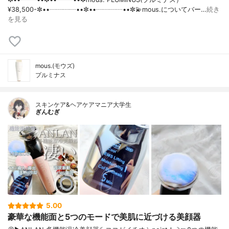
¥38,500- ✼••┈┈┈┈••✼••┈┈┈┈••✼💫mous.についてバー…
続き
を見る
mous.(モウズ)
プルミナス
スキンケア&ヘアケアマニア大学生
ぎんむぎ
5.00
豪華な機能面と5つのモードで美肌に近づける美顔器