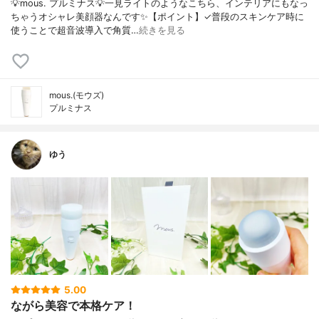
💡mous. プルミナス💡一見ライトのようなこちら、インテリアにもなっ
ちゃうオシャレ美顔器なんです✨【ポイント】✓普段のスキンケア時に
使うことで超音波導入で角質…
続きを見る
mous.(モウズ)
プルミナス
ゆう
5.00
ながら美容で本格ケア！