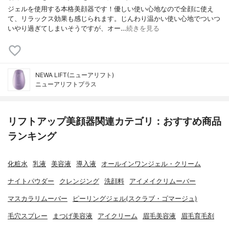
ジェルを使用する本格美顔器です！優しい使い心地なので全顔に使え
て、リラックス効果も感じられます。じんわり温かい使い心地でついつ
いやり過ぎてしまいそうですが、オー…
続きを見る
NEWA LIFT(ニューアリフト)
ニューアリフトプラス
リフトアップ美顔器関連カテゴリ：おすすめ商品
ランキング
化粧水
乳液
美容液
導入液
オールインワンジェル・クリーム
ナイトパウダー
クレンジング
洗顔料
アイメイクリムーバー
マスカラリムーバー
ピーリングジェル(スクラブ・ゴマージュ)
毛穴スプレー
まつげ美容液
アイクリーム
眉毛美容液
眉毛育毛剤