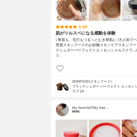
5.00
肌がツルスベになる感動を体験
\ 角質も、毛穴もつるっとむき卵肌に /⁡⁡大人気で
受賞スキンフードのお砂糖スキンケア⁡⁡スキンフ
クシュガーパーフェクトエッセンシャルスクラ…
る
SKINFOOD(スキンフード)
ブラックシュガー パーフェクト エッセンシ
ラブ 2X
My favorite♡My free …
thihi