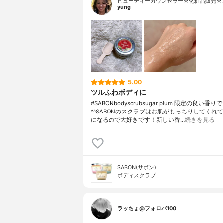
ビューティーカウンセラー☆化粧品販売☆
yung
5.00
ツルふわボディに
#SABONbodyscrubsugar plum 限定の良い香り
^^SABONのスクラブはお肌がもっちりしてくれ
になるので大好きです！新しい香…
続きを見る
SABON(サボン)
ボディスクラブ
ラッちょ@フォロバ100