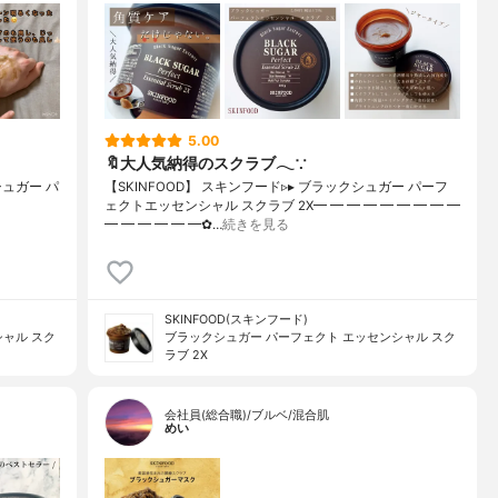
5.00
🔖大人気納得のスクラブ𓂃∵
シュガー パ
【SKINFOOD】 スキンフード▹▸ ブラックシュガー パーフ
ェクトエッセンシャル スクラブ 2X━ ━ ━ ━ ━ ━ ━ ━ ━
━ ━ ━ ━ ━ ━✿…
続きを見る
SKINFOOD(スキンフード)
ャル スク
ブラックシュガー パーフェクト エッセンシャル スク
ラブ 2X
会社員(総合職)/ブルベ/混合肌
めい