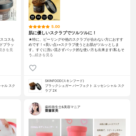
5.00
肌に優しいスクラブでツルツルに！
ベスコスも
★特に、ピーリングや他のスクラブが合わない方におすす
ードブラッ
めです！<良い点>•スクラブ使うとお肌がツルッとしま
続きを見
す。すぐに洗い流さずパック的な使い方も出来ます(私もそ
う…
続きを見る
SKINFOOD(スキンフード)
ャル スク
ブラックシュガー パーフェクト エッセンシャル スク
ラブ 2X
歯科衛生士&美容マニア
齋藤富美