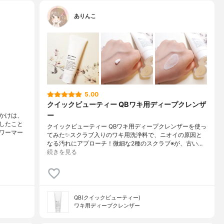
ありんこ
5.00
クイックビューティー QBワキ用ディープクレンザ
ー
かけは、
したこと
クイックビューティー QBワキ用ディープクレンザーを使っ
ワーマー
てみた✨スクラブ入りのワキ用洗浄料で、ニオイの原因と
なる汚れにアプローチ！微細な2種のスクラブ※が、古い…
続きを見る
QB(クイックビューティー)
ワキ用ディープクレンザー