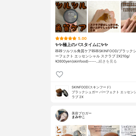
5.00
✨✨極上のバスタイムに✨✨
🧸🧸ツルツル角質ケア🧸🧸SKINFOOD/ブラック
ーフェクト エッセンシャル スクラブ 2X210g/
¥2600yen(skinfood)-----…
続きを見る
SKINFOOD(スキンフード)
ブラックシュガー パーフェクト エッセンシ
ラブ 2X
美容ブロガー
まみやこ