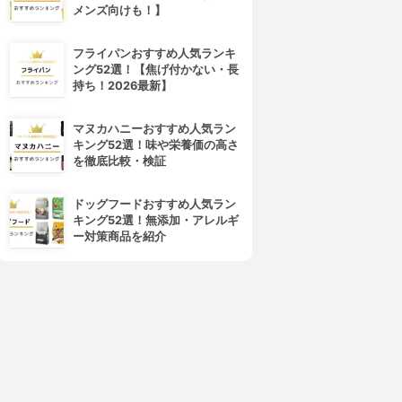
メンズ向けも！】
フライパンおすすめ人気ランキ
ング52選！【焦げ付かない・長
持ち！2026最新】
星野家
LUSH(ラッシュ)
星野家の手作りマッサージ塩
パワーマスク SP
マヌカハニーおすすめ人気ラン
3.82
3.80
(4)
(6)
キング52選！味や栄養価の高さ
¥2,200
¥1,600
を徹底比較・検証
ドッグフードおすすめ人気ラン
キング52選！無添加・アレルギ
ー対策商品を紹介