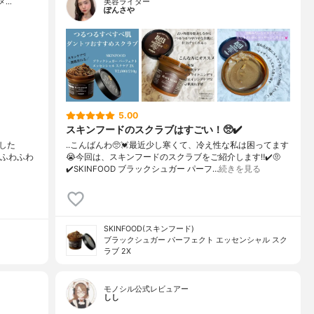
メ…
美容ライター
ぽんさや
5.00
スキンフードのスクラブはすごい！🥺✔️
でした
..こんばんわ🥺💓最近少し寒くて、冷え性な私は困ってます
てふわふわ
😭今回は、スキンフードのスクラブをご紹介します‼︎✔️🤨
✔️SKINFOOD ブラックシュガー パーフ…
続きを見る
SKINFOOD(スキンフード)
ブラックシュガー パーフェクト エッセンシャル スク
ラブ 2X
モノシル公式レビュアー
しし