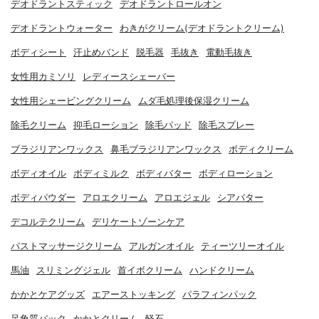
デオドラントスティック
デオドラントロールオン
デオドラントウォーター
わきがクリーム(デオドラントクリーム)
ボディシート
汗止めバンド
脱毛器
毛抜き
電動毛抜き
女性用カミソリ
レディースシェーバー
女性用シェービングクリーム
ムダ毛処理後保湿クリーム
除毛クリーム
抑毛ローション
除毛パッド
除毛スプレー
ブラジリアンワックス
鼻毛ブラジリアンワックス
ボディクリーム
ボディオイル
ボディミルク
ボディバター
ボディローション
ボディパウダー
アロエクリーム
アロエジェル
シアバター
デコルテクリーム
デリケートゾーンケア
バストマッサージクリーム
アルガンオイル
ティーツリーオイル
馬油
スリミングジェル
首イボクリーム
ハンドクリーム
かかとケアグッズ
エアーストッキング
パラフィンパック
足角質パック
かかとクリーム
軽石