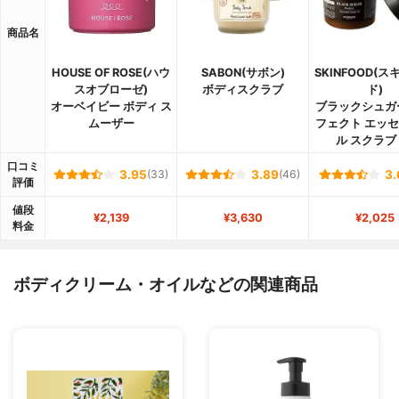
商品名
HOUSE OF ROSE(ハウ
SABON(サボン)
SKINFOOD(
スオブローゼ)
ボディスクラブ
ド)
オーベイビー ボディ ス
ブラックシュガ
ムーザー
フェクト エッ
ル スクラブ 
口コミ
3.95
(33)
3.89
(46)
3.
評価
値段
¥2,139
¥3,630
¥2,025
料金
ボディクリーム・オイルなどの関連商品