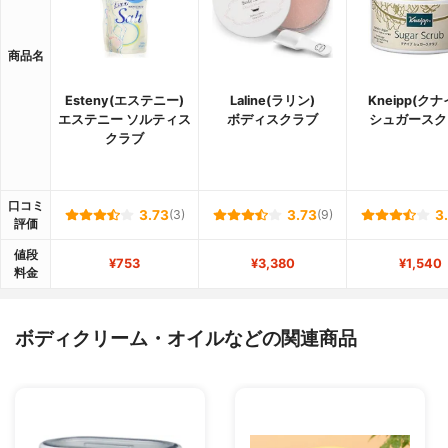
商品名
Esteny(エステニー)
Laline(ラリン)
Kneipp(クナ
エステニー ソルティス
ボディスクラブ
シュガースク
クラブ
口コミ
3.73
(3)
3.73
(9)
3
評価
値段
¥753
¥3,380
¥1,540
料金
ボディクリーム・オイルなどの関連商品