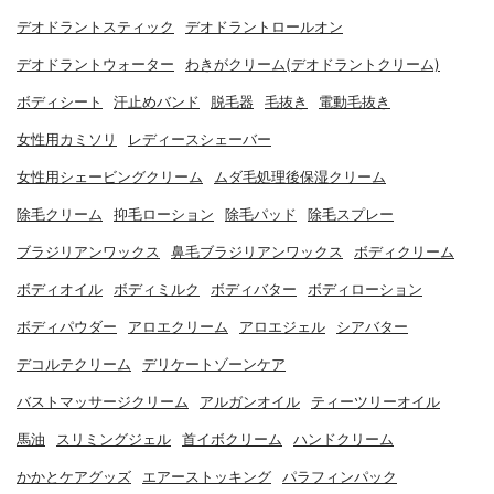
デオドラントスティック
デオドラントロールオン
デオドラントウォーター
わきがクリーム(デオドラントクリーム)
ボディシート
汗止めバンド
脱毛器
毛抜き
電動毛抜き
女性用カミソリ
レディースシェーバー
女性用シェービングクリーム
ムダ毛処理後保湿クリーム
除毛クリーム
抑毛ローション
除毛パッド
除毛スプレー
ブラジリアンワックス
鼻毛ブラジリアンワックス
ボディクリーム
ボディオイル
ボディミルク
ボディバター
ボディローション
ボディパウダー
アロエクリーム
アロエジェル
シアバター
デコルテクリーム
デリケートゾーンケア
バストマッサージクリーム
アルガンオイル
ティーツリーオイル
馬油
スリミングジェル
首イボクリーム
ハンドクリーム
かかとケアグッズ
エアーストッキング
パラフィンパック