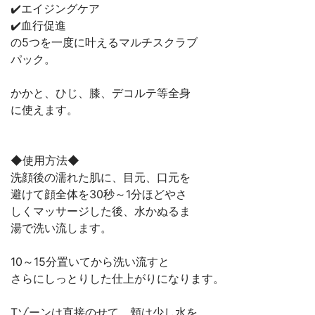
✔️エイジングケア
✔️血行促進
の5つを一度に叶えるマルチスクラブ
パック。
かかと、ひじ、膝、デコルテ等全身
に使えます。
◆使用方法◆
洗顔後の濡れた肌に、目元、口元を
避けて顔全体を30秒～1分ほどやさ
しくマッサージした後、水かぬるま
湯で洗い流します。
10～15分置いてから洗い流すと
さらにしっとりした仕上がりになります。
Tゾーンは直接のせて、頬は少し水を