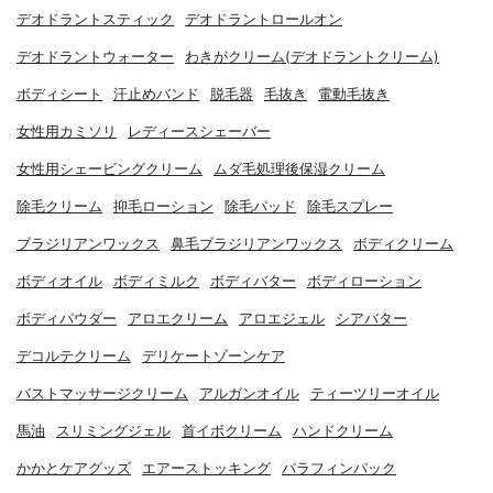
デオドラントスティック
デオドラントロールオン
デオドラントウォーター
わきがクリーム(デオドラントクリーム)
ボディシート
汗止めバンド
脱毛器
毛抜き
電動毛抜き
女性用カミソリ
レディースシェーバー
女性用シェービングクリーム
ムダ毛処理後保湿クリーム
除毛クリーム
抑毛ローション
除毛パッド
除毛スプレー
ブラジリアンワックス
鼻毛ブラジリアンワックス
ボディクリーム
ボディオイル
ボディミルク
ボディバター
ボディローション
ボディパウダー
アロエクリーム
アロエジェル
シアバター
デコルテクリーム
デリケートゾーンケア
バストマッサージクリーム
アルガンオイル
ティーツリーオイル
馬油
スリミングジェル
首イボクリーム
ハンドクリーム
かかとケアグッズ
エアーストッキング
パラフィンパック