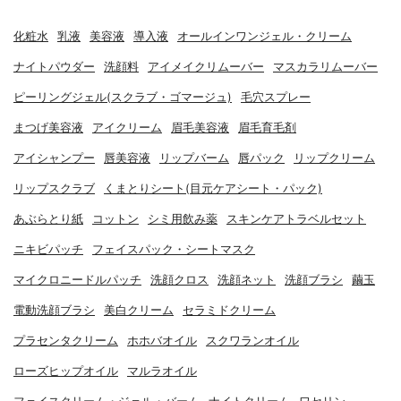
化粧水
乳液
美容液
導入液
オールインワンジェル・クリーム
ナイトパウダー
洗顔料
アイメイクリムーバー
マスカラリムーバー
ピーリングジェル(スクラブ・ゴマージュ)
毛穴スプレー
まつげ美容液
アイクリーム
眉毛美容液
眉毛育毛剤
アイシャンプー
唇美容液
リップバーム
唇パック
リップクリーム
リップスクラブ
くまとりシート(目元ケアシート・パック)
あぶらとり紙
コットン
シミ用飲み薬
スキンケアトラベルセット
ニキビパッチ
フェイスパック・シートマスク
マイクロニードルパッチ
洗顔クロス
洗顔ネット
洗顔ブラシ
繭玉
電動洗顔ブラシ
美白クリーム
セラミドクリーム
プラセンタクリーム
ホホバオイル
スクワランオイル
ローズヒップオイル
マルラオイル