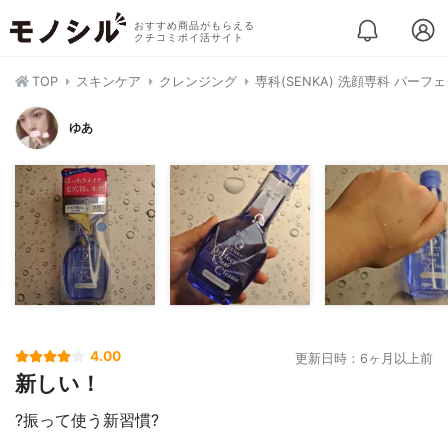
おすすめ商品がもらえる
クチコミポイ活サイト
TOP
スキンケア
クレンジング
専科(SENKA) 洗顔専科 パー
ゆあ
4.00
更新日時：6ヶ月以上前
新しい！
?振って使う新習慣?