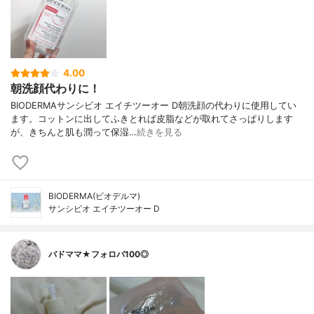
4.00
朝洗顔代わりに！
BIODERMAサンシビオ エイチツーオー D朝洗顔の代わりに使用してい
ます。コットンに出してふきとれば皮脂などが取れてさっぱりします
が、きちんと肌も潤って保湿…
続きを見る
BIODERMA(ビオデルマ)
サンシビオ エイチツーオー D
バドママ★フォロバ100◎