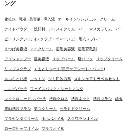
ング
化粧水
乳液
美容液
導入液
オールインワンジェル・クリーム
ナイトパウダー
洗顔料
アイメイクリムーバー
マスカラリムーバー
ピーリングジェル(スクラブ・ゴマージュ)
毛穴スプレー
まつげ美容液
アイクリーム
眉毛美容液
眉毛育毛剤
アイシャンプー
唇美容液
リップバーム
唇パック
リップクリーム
リップスクラブ
くまとりシート(目元ケアシート・パック)
あぶらとり紙
コットン
シミ用飲み薬
スキンケアトラベルセット
ニキビパッチ
フェイスパック・シートマスク
マイクロニードルパッチ
洗顔クロス
洗顔ネット
洗顔ブラシ
繭玉
電動洗顔ブラシ
美白クリーム
セラミドクリーム
プラセンタクリーム
ホホバオイル
スクワランオイル
ローズヒップオイル
マルラオイル