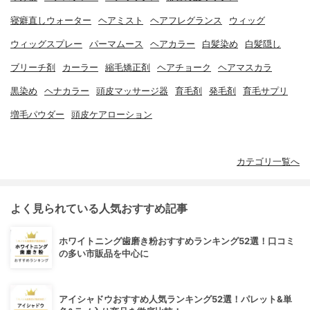
寝癖直しウォーター
ヘアミスト
ヘアフレグランス
ウィッグ
ウィッグスプレー
パーマムース
ヘアカラー
白髪染め
白髪隠し
ブリーチ剤
カーラー
縮毛矯正剤
ヘアチョーク
ヘアマスカラ
黒染め
ヘナカラー
頭皮マッサージ器
育毛剤
発毛剤
育毛サプリ
増毛パウダー
頭皮ケアローション
カテゴリ一覧へ
よく見られている人気おすすめ記事
ホワイトニング歯磨き粉おすすめランキング52選！口コミ
の多い市販品を中心に
アイシャドウおすすめ人気ランキング52選！パレット&単