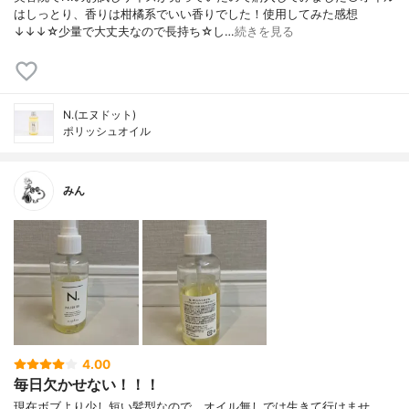
はしっとり、香りは柑橘系でいい香りでした！使用してみた感想
↓↓↓☆少量で大丈夫なので長持ち☆し…
続きを見る
N.(エヌドット)
ポリッシュオイル
みん
4.00
毎日欠かせない！！！
現在ボブより少し短い髪型なので、オイル無しでは生きて行けませ