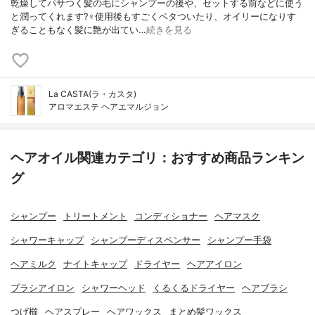
乾燥してパサつく髪の毛にシャンプーの後や、セットする前などに使う
と潤ってくれます?‍♀️使用後もすごくベタついたり、オイリーになりす
ぎることもなく髪に艶が出てい…
続きを見る
La CASTA(ラ・カスタ)
アロマエステ ヘアエマルジョン
ヘアオイル関連カテゴリ：おすすめ商品ランキン
グ
シャンプー
トリートメント
コンディショナー
ヘアマスク
シャワーキャップ
シャンプーディスペンサー
シャンプー手袋
ヘアミルク
ナイトキャップ
ドライヤー
ヘアアイロン
ブラシアイロン
シャワーヘッド
くるくるドライヤー
ヘアブラシ
つげ櫛
ヘアスプレー
ヘアワックス
まとめ髪ワックス