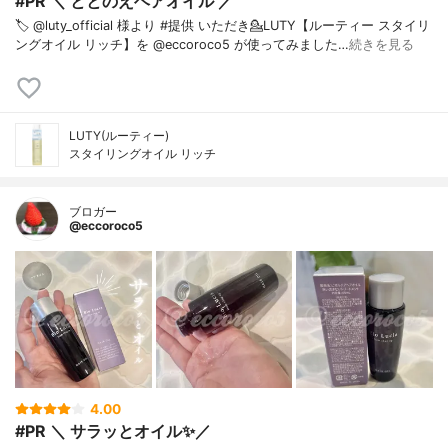
#PR ＼ ととのえヘアオイル ／
🏷️ @luty_official 様より #提供 いただき⁡💁LUTY【ルーティー スタイリ
ングオイル リッチ】を @eccoroco5 が使ってみました⁡⁡…
続きを見る
LUTY(ルーティー)
スタイリングオイル リッチ
ブロガー
@eccoroco5
4.00
#PR ＼ サラッとオイル✨／