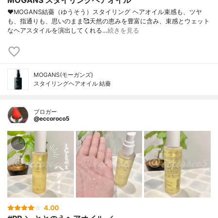
♥MOGANS結薔（ゆうそう）スタイリング ヘアオイル束感も、ツヤ
も、指通りも、思いのまま🥰天然の恵みを豊富に含み、束感とウェット
なヘアスタイルを演出してくれる…
続きを見る
MOGANS(モーガンズ)
スタイリングヘアオイル 結薔
ブロガー
@eccoroco5
4.00