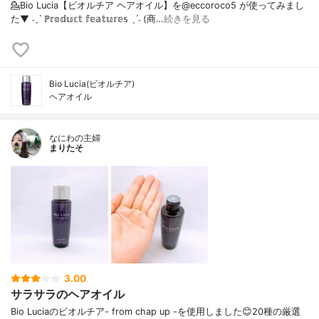
💁Bio Lucia【ビオルチア ヘアオイル】を@eccoroco5 が使ってみまし
た⁡⁡⁡⁡▼⁡⁡ ˗ˏˋ ℙ𝕣𝕠𝕕𝕦𝕔𝕥 𝕗𝕖𝕒𝕥𝕦𝕣𝕖𝕤 ˎˊ˗ (商…
続きを見る
Bio Lucia(ビオルチア)
ヘアオイル
なにわの主婦
まりたそ
3.00
サラサラのヘアオイル
Bio Luciaのビオルチア- from chap up -を使用しました😊20種の厳選