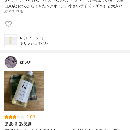
✰⋆｡:ﾟ･*☽:ﾟ･⋆｡✰⋆｡:ﾟ･*☽:ﾟ･⋆｡✰⋆｡:ﾟ･*☽ ナプラから出ている、天然
由来成分のみからできたヘアオイル。小さいサイズ（30ml）と大きい…
続きを見る
N.(エヌドット)
ポリッシュオイル
はっぴ
3.00
まあまあ良き