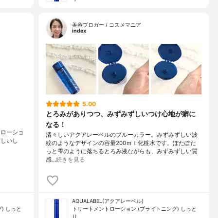
美容ブロガー / コスメマニア
index
5.00
とろみがありつつ、みずみずしいつけ心地が癖に
なる！
 ローショ
清々しいアクアレーベルのブルーカラー。みずみずしい波
ずしいし
紋のようなデザインの容量200ｍｌ化粧水です。ぽたぽた
っと雫のように落ちるとろみ液ながらも、みずみずしい質
感…
続きを見る
AQUALABEL(アクアレーベル)
) しっと
トリートメントローション (ブライトニング) しっと
り