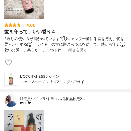
4.00
髪を守って、いい香り☺️
3通りの使い方が書かれています?⁡①シャンプー前に栄養を与え、髪を
柔らかくする②ドライヤーの前に髪のもつれを助けて、熱から守る③
乾いた髪に、柔らかく、ふわふわに…
続きを見る
L’OCCITANE(ロクシタン)
ファイブハーブス リペアリングヘアオイル
販売員/プチプラ/ドラコス/化粧品検定2…
muu❤︎