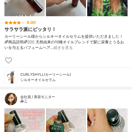
4.00
サラサラ派にピッタリ！
カーリーシール様からシルキーオイルセラムを提供いただきました！
🌈商品説明🌈💇🏻‍♀️ 天然由来の10種オイルブレンドで髪に栄養とうるお
いを与えるパフュームヘア…
続きを見る
CURLYSHYLL(カーリーシール)
シルキーオイルセラム
会社員 / 美容モニター
みこ