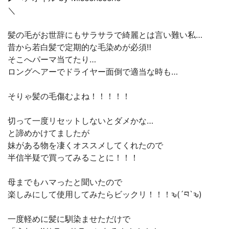
＼
髪の毛がお世辞にもサラサラで綺麗とは言い難い私…
昔から若白髪で定期的な毛染めが必須‼︎
そこへパーマ当てたり…
ロングヘアーでドライヤー面倒で適当な時も…
そりゃ髪の毛傷むよね！！！！！
切って一度リセットしないとダメかな…
と諦めかけてましたが
妹がある物を凄くオススメしてくれたので
半信半疑で買ってみることに！！！
母までもハマったと聞いたので
楽しみにして使用してみたらビックリ！！！ԅ(´བ`ԅ)
一度軽めに髪に馴染ませただけで