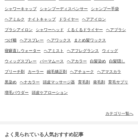
シャワーキャップ
シャンプーディスペンサー
シャンプー手袋
ヘアミルク
ナイトキャップ
ドライヤー
ヘアアイロン
ブラシアイロン
シャワーヘッド
くるくるドライヤー
ヘアブラシ
つげ櫛
ヘアスプレー
ヘアワックス
まとめ髪ワックス
寝癖直しウォーター
ヘアミスト
ヘアフレグランス
ウィッグ
ウィッグスプレー
パーマムース
ヘアカラー
白髪染め
白髪隠し
ブリーチ剤
カーラー
縮毛矯正剤
ヘアチョーク
ヘアマスカラ
黒染め
ヘナカラー
頭皮マッサージ器
育毛剤
発毛剤
育毛サプリ
増毛パウダー
頭皮ケアローション
カテゴリ一覧へ
よく見られている人気おすすめ記事