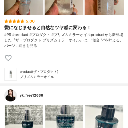
5.00
髪になじませると自然なツヤ感に変わる！
#PR #product #プロダクト #プリズムミラーオイルproductから新登場
した『ザ・プロダクト プリズムミラーオイル』は、“似合う”を叶える、
パーソ…
続きを見る
product(ザ・プロダクト)
プリズムミラーオイル
yk_free12636