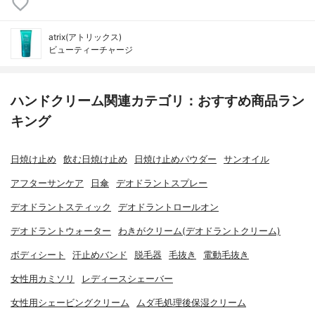
atrix(アトリックス)
ビューティーチャージ
ハンドクリーム関連カテゴリ：おすすめ商品ラン
キング
日焼け止め
飲む日焼け止め
日焼け止めパウダー
サンオイル
アフターサンケア
日傘
デオドラントスプレー
デオドラントスティック
デオドラントロールオン
デオドラントウォーター
わきがクリーム(デオドラントクリーム)
ボディシート
汗止めバンド
脱毛器
毛抜き
電動毛抜き
女性用カミソリ
レディースシェーバー
女性用シェービングクリーム
ムダ毛処理後保湿クリーム