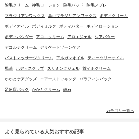
除毛クリーム
抑毛ローション
除毛パッド
除毛スプレー
ブラジリアンワックス
鼻毛ブラジリアンワックス
ボディクリーム
ボディオイル
ボディミルク
ボディバター
ボディローション
ボディパウダー
アロエクリーム
アロエジェル
シアバター
デコルテクリーム
デリケートゾーンケア
バストマッサージクリーム
アルガンオイル
ティーツリーオイル
馬油
ボディスクラブ
スリミングジェル
首イボクリーム
かかとケアグッズ
エアーストッキング
パラフィンパック
足角質パック
かかとクリーム
軽石
カテゴリ一覧へ
よく見られている人気おすすめ記事