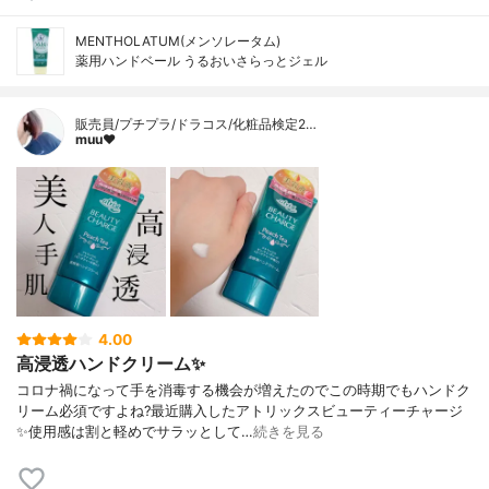
MENTHOLATUM(メンソレータム)
薬用ハンドベール うるおいさらっとジェル
販売員/プチプラ/ドラコス/化粧品検定2…
muu❤︎
4.00
高浸透ハンドクリーム✨
コロナ禍になって手を消毒する機会が増えたのでこの時期でもハンドク
リーム必須ですよね?最近購入したアトリックスビューティーチャージ
✨使用感は割と軽めでサラッとして…
続きを見る