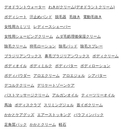
デオドラントウォーター
わきがクリーム(デオドラントクリーム)
ボディシート
汗止めバンド
脱毛器
毛抜き
電動毛抜き
女性用カミソリ
レディースシェーバー
女性用シェービングクリーム
ムダ毛処理後保湿クリーム
除毛クリーム
抑毛ローション
除毛パッド
除毛スプレー
ブラジリアンワックス
鼻毛ブラジリアンワックス
ボディクリーム
ボディオイル
ボディミルク
ボディバター
ボディローション
ボディパウダー
アロエクリーム
アロエジェル
シアバター
デコルテクリーム
デリケートゾーンケア
バストマッサージクリーム
アルガンオイル
ティーツリーオイル
馬油
ボディスクラブ
スリミングジェル
首イボクリーム
かかとケアグッズ
エアーストッキング
パラフィンパック
足角質パック
かかとクリーム
軽石