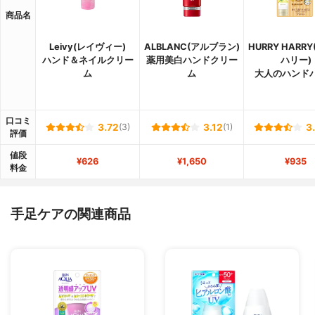
商品名
Leivy(レイヴィー)
ALBLANC(アルブラン)
HURRY HARR
ハンド＆ネイルクリー
薬用美白ハンドクリー
ハリー)
ム
ム
大人のハンド
口コミ
3.72
(3)
3.12
(1)
3
評価
値段
¥626
¥1,650
¥935
料金
手足ケアの関連商品