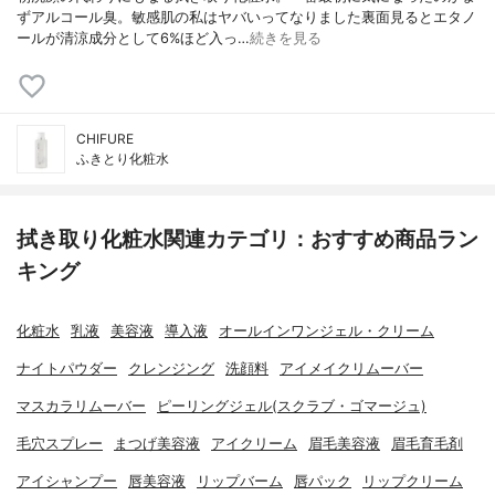
ずアルコール臭。敏感肌の私はヤバいってなりました裏面見るとエタノ
ールが清涼成分として6%ほど入っ…
続きを見る
CHIFURE
ふきとり化粧水
拭き取り化粧水関連カテゴリ：おすすめ商品ラン
キング
化粧水
乳液
美容液
導入液
オールインワンジェル・クリーム
ナイトパウダー
クレンジング
洗顔料
アイメイクリムーバー
マスカラリムーバー
ピーリングジェル(スクラブ・ゴマージュ)
毛穴スプレー
まつげ美容液
アイクリーム
眉毛美容液
眉毛育毛剤
アイシャンプー
唇美容液
リップバーム
唇パック
リップクリーム