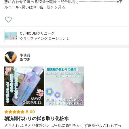
態に合わせて選べる*2番→乾燥～混合肌向け┈┈┈┈┈┈┈┈┈┈※ア
ルコール=悪いは🙅‍♀️❌皮…
続きを見る
CLINIQUE(クリニーク)
クラリファイング ローション 2
事務員
あづさ
5.00
朝洗顔代わりの拭き取り化粧水
🩹ちふれ ふきとり化粧水とは↳肌に負担をかけず皮脂やよごれもすっ