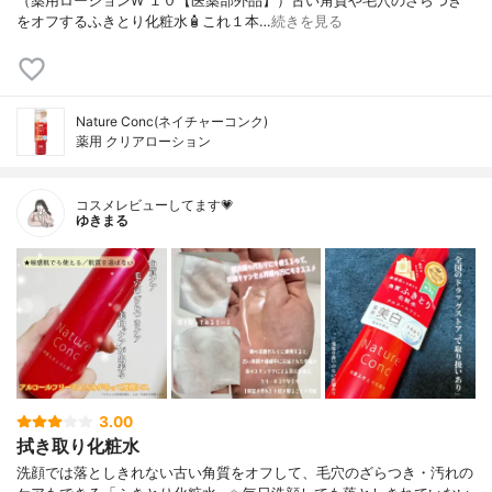
（薬用ローションW １０【医薬部外品】）古い角質や毛穴のざらつき
をオフするふきとり化粧水🧴これ１本…
続きを見る
Nature Conc(ネイチャーコンク)
薬用 クリアローション
コスメレビューしてます💗
ゆきまる
3.00
拭き取り化粧水
洗顔では落としきれない古い角質をオフして、毛穴のざらつき・汚れの