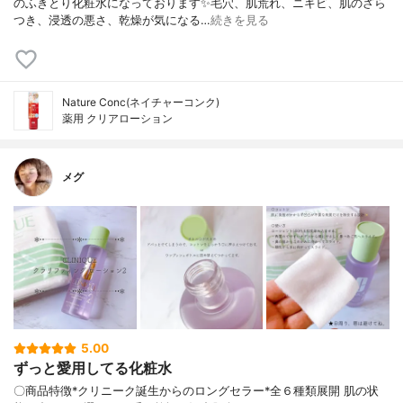
のふきとり化粧水になっております✨毛穴、肌荒れ、ニキビ、肌のざら
つき、浸透の悪さ、乾燥が気になる…
続きを見る
Nature Conc(ネイチャーコンク)
薬用 クリアローション
メグ
5.00
ずっと愛用してる化粧水
〇商品特徴*クリニーク誕生からのロングセラー*全６種類展開 肌の状