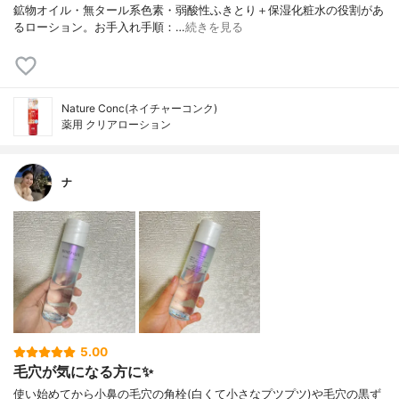
鉱物オイル・無タール系色素・弱酸性ふきとり＋保湿化粧水の役割があ
るローション。お手入れ手順：…
続きを見る
Nature Conc(ネイチャーコンク)
薬用 クリアローション
ナ
5.00
毛穴が気になる方に✨
使い始めてから小鼻の毛穴の角栓(白くて小さなプツプツ)や毛穴の黒ず