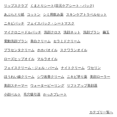
リップスクラブ
くまとりシート(目元ケアシート・パック)
あぶらとり紙
コットン
シミ用飲み薬
スキンケアトラベルセット
ニキビパッチ
フェイスパック・シートマスク
マイクロニードルパッチ
洗顔クロス
洗顔ネット
洗顔ブラシ
繭玉
電動洗顔ブラシ
美白クリーム
セラミドクリーム
プラセンタクリーム
ホホバオイル
スクワランオイル
ローズヒップオイル
マルラオイル
フェイスクリーム・ジェル・バーム
ナイトクリーム
ワセリン
ほうれい線クリーム
シワ改善クリーム
ニキビ塗り薬
美顔ローラー
美顔スチーマー
ウォーターピーリング
リフトアップ美顔器
小顔ベルト
毛穴吸引器
かっさプレート
カテゴリ一覧へ