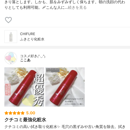
きり落とします。しかも、肌をみずみずしく保ちます。朝の洗顔の代わ
りとしても利用可能。🩹こんな人に…
続きを見る
CHIFURE
ふきとり化粧水
コスメ好き₍ᐢ.ˬ.ᐢ₎
ここあ
5.00
クチコミ最強化粧水
クチコミの高い拭き取り化粧水✨ 毛穴の黒ずみや古い角質を除去。拭き