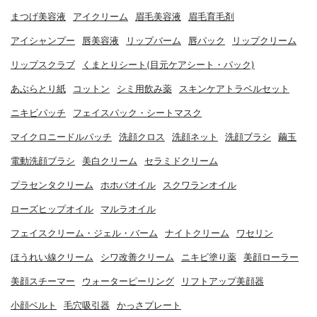
まつげ美容液
アイクリーム
眉毛美容液
眉毛育毛剤
アイシャンプー
唇美容液
リップバーム
唇パック
リップクリーム
リップスクラブ
くまとりシート(目元ケアシート・パック)
あぶらとり紙
コットン
シミ用飲み薬
スキンケアトラベルセット
ニキビパッチ
フェイスパック・シートマスク
マイクロニードルパッチ
洗顔クロス
洗顔ネット
洗顔ブラシ
繭玉
電動洗顔ブラシ
美白クリーム
セラミドクリーム
プラセンタクリーム
ホホバオイル
スクワランオイル
ローズヒップオイル
マルラオイル
フェイスクリーム・ジェル・バーム
ナイトクリーム
ワセリン
ほうれい線クリーム
シワ改善クリーム
ニキビ塗り薬
美顔ローラー
美顔スチーマー
ウォーターピーリング
リフトアップ美顔器
小顔ベルト
毛穴吸引器
かっさプレート