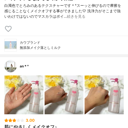
白濁色でとろみのあるテクスチャーです＊°スーッと伸びるので摩擦を
感じることなくメイクオフする事ができました♡ 洗浄力がそこまで強
いわけではないのでマスカラはポイ…
続きを見る
カウブランド
無添加メイク落としミルク
an＊°
3.00
肌にやさしくメイクオフ♪